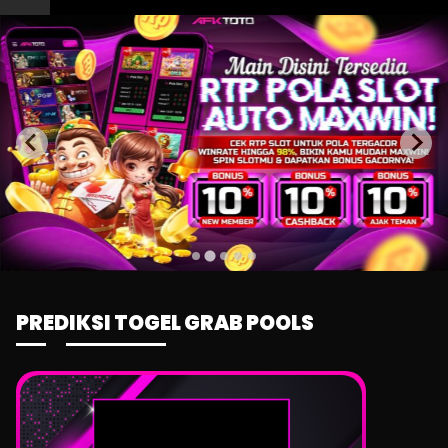
PREDIKSI TOGEL GRAB POOLS