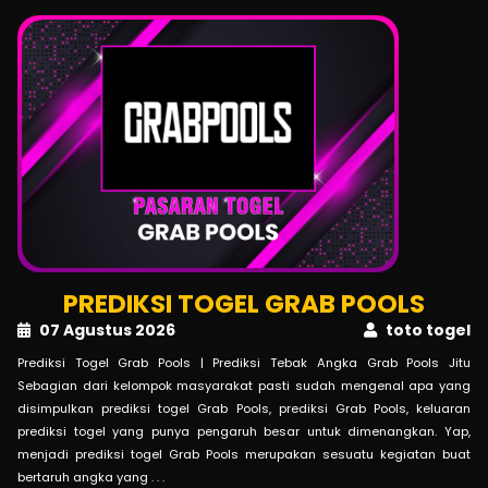
PREDIKSI TOGEL GRAB POOLS
07 Agustus 2026
toto togel
Prediksi Togel Grab Pools | Prediksi Tebak Angka Grab Pools Jitu
Sebagian dari kelompok masyarakat pasti sudah mengenal apa yang
disimpulkan prediksi togel Grab Pools, prediksi Grab Pools, keluaran
prediksi togel yang punya pengaruh besar untuk dimenangkan. Yap,
menjadi prediksi togel Grab Pools merupakan sesuatu kegiatan buat
bertaruh angka yang . . .