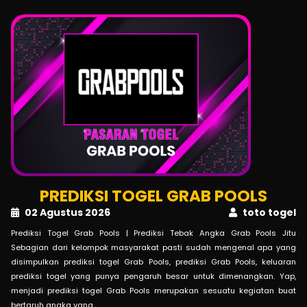
PREDIKSI TOGEL GRAB POOLS
02 Agustus 2026
toto togel
Prediksi Togel Grab Pools | Prediksi Tebak Angka Grab Pools Jitu
Sebagian dari kelompok masyarakat pasti sudah mengenal apa yang
disimpulkan prediksi togel Grab Pools, prediksi Grab Pools, keluaran
prediksi togel yang punya pengaruh besar untuk dimenangkan. Yap,
menjadi prediksi togel Grab Pools merupakan sesuatu kegiatan buat
bertaruh angka yang . . .