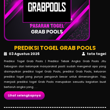
PREDIKSI TOGEL GRAB POOLS
03 Agustus 2026
toto togel
Prediksi Togel Grab Pools | Prediksi Tebak Angka Grab Pools Jitu
Sebagian dari kelompok masyarakat pasti sudah mengenal apa yang
disimpulkan prediksi togel Grab Pools, prediksi Grab Pools, keluaran
prediksi togel yang punya pengaruh besar untuk dimenangkan. Yap,
menjadi prediksi togel Grab Pools merupakan sesuatu kegiatan buat
bertaruh angka yang . . .
Lihat selengkapnya