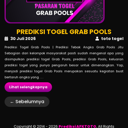
PREDIKSI TOGEL GRAB POOLS
30 Juli 2026
toto togel
Prediksi Togel Grab Pools | Prediksi Tebak Angka Grab Pools Jitu
Sebagian dari kelompok masyarakat pasti sudah mengenal apa yang
disimpulkan prediksi togel Grab Pools, prediksi Grab Pools, keluaran
prediksi togel yang punya pengaruh besar untuk dimenangkan. Yap,
menjadi prediksi togel Grab Pools merupakan sesuatu kegiatan buat
bertaruh angka yang . . .
Lihat selengkapnya
← Sebelumnya
Copyright © 2014 - 2026
Prediksi AFKTOTO
, All Rights