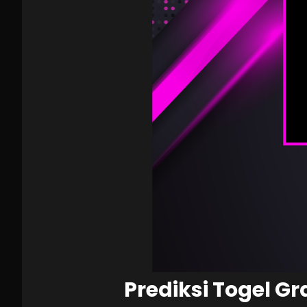
Prediksi Togel Gr