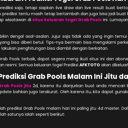
rediksi saja, tetapi siapkan live draw dan live result buat bett
uan prediksi tentu masih tetap bertambah dan juga bisa jadi bua
iap wisatawan di
situs keluaran togel Grab Pools
ini. Lumaya
ibikin dengal asal-asalan. Jujur saja tidak ada yang ingin te
ang bisa diberi betul. Tips-nya bermain bisa mengalami per
 lakukan penghitungan bisa diambil dengan berkaitan.
rab Pools terbaik, dapat segera meng ikuti situs ini dan abon
n resmi. Semua keluaran togel Prediksi
AFKTOTO
akan dikeluar
rediksi Grab Pools Malam Ini Jitu d
Grab Pools jitu
2d, karena itu dianjurkan buat anda mencari 
date bahkan juga terakurat. Oleh karena itu, kita dapat gunak
lah prediksi Grab Pools malam hari ini paling jitu 4d master. D
lah satunya ialah seperti berikut: