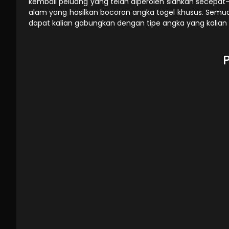
kembali peluang yang telah diperoleh slahkan secepat-
alam yang hasilkan bocoran angka togel khusus. Semua i
dapat kalian gabungkan dengan tipe angka yang kalian 
P