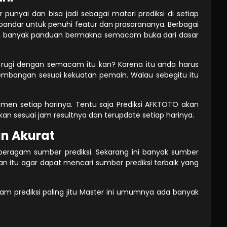
or punyai dan bisa jadi sebagai materi prediksi di setiap
t bandar untuk penuhi featur dan prasarananya. Berbagai
n banyak panduan bermakna semacam buka dari dasar
mui rugi dengan semacam itu kan? Karena itu anda harus
kembangan sesuai kekuatan pemain. Walau sebegitu itu
emen setiap harinya. Tentu saja Prediksi AFKTOTO akan
kan sesuai jam resultnya dan terupdate setiap harinya.
an Akurat
beragam sumber prediksi. Sekarang ini banyak sumber
an itu agar dapat mencari sumber prediksi terbaik yang
alam prediksi paling jitu Master ini umumnya ada banyak