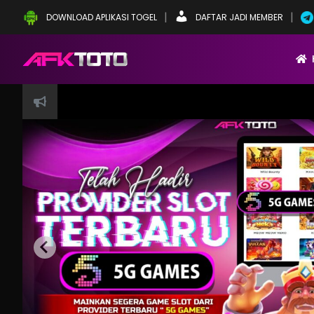
DAFTAR JADI MEMBER
DOWNLOAD APLIKASI TOGEL