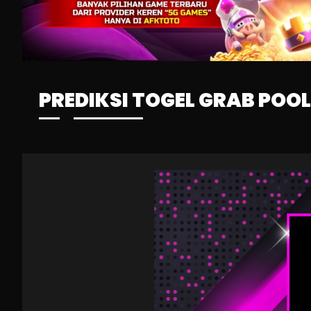
PREDIKSI TOGEL GRAB POOLS