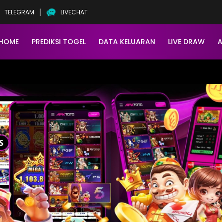
TELEGRAM
LIVECHAT
HOME
PREDIKSI TOGEL
DATA KELUARAN
LIVE DRAW
A