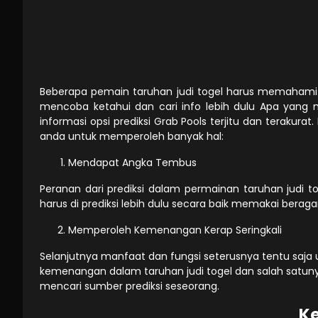
Beberapa pemain taruhan judi togel harus memahami b
mencoba ketahui dan cari info lebih dulu Apa yan
informasi opsi prediksi Grab Pools terjitu dan terakur
anda untuk memperoleh banyak hal:
Mendapat Angka Tembus
Peranan dari prediksi dalam permainan taruhan judi
harus di prediksi lebih dulu secara baik memakai ber
Memperoleh Kemenangan Kerap Seringkali
Selanjutnya manfaat dan fungsi seterusnya tentu saja
kemenangan dalam taruhan judi togel dan salah satun
mencari sumber prediksi seseorang.
Ke