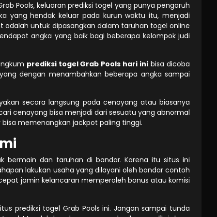
i Grab Pools, keluaran prediksi togel yang punya pengaruh
ka yang hendak keluar pada kurun waktu itu, menjadi
buat adalah untuk dipasangkan dalam taruhan togel online
endapat angka yang baik bagi beberapa kelompok judi
rangkum
prediksi togel Grab Pools hari ini
bisa dicoba
a yang dengan menambahkan beberapa angka sampai
yakan secara langsung pada cenayang atau biasanya
ari cenayang bisa menjadi dari sesuatu yang abnormal
r bisa memenangkan jackpot paling tinggi.
smi
k bermain dan taruhan di bandar. Karena itu situs ini
 tahapan lakukan usaha yang dilayani oleh bandar contoh
 cepat jamin kelancaran memperoleh bonus atau komisi
itus prediksi togel Grab Pools ini. Jangan sampai tunda