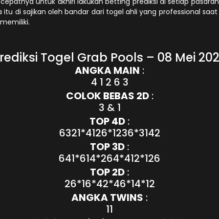
cepatnya untuk akhiri lakukan betting prediksi di setiap pasar
tu di sajikan oleh bandar dari togel ahli yang professional sa
memiliki.
rediksi Togel Grab Pools – 08 Mei 20
ANGKA MAIN
:
4 1 2 6 3
COLOK BEBAS 2D
:
3 & 1
TOP 4D
:
6321*4126*1236*3142
TOP 3D
:
641*614*264*412*126
TOP 2D
:
26*16*42*46*14*12
ANGKA TWINS
:
11