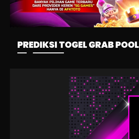
PREDIKSI TOGEL GRAB POOLS