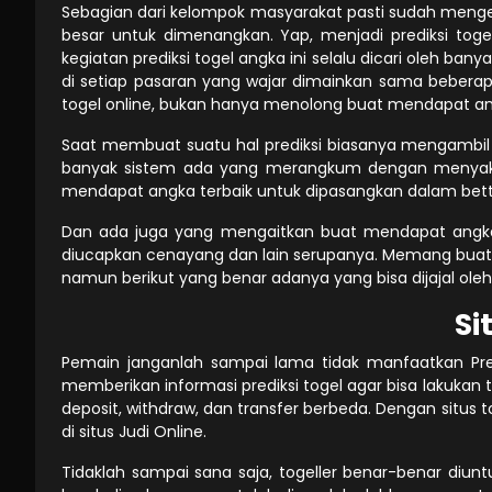
Sebagian dari kelompok masyarakat pasti sudah meng
besar untuk dimenangkan. Yap, menjadi prediksi tog
kegiatan prediksi togel angka ini selalu dicari oleh ba
di setiap pasaran yang wajar dimainkan sama bebera
togel online, bukan hanya menolong buat mendapat ang
Saat membuat suatu hal prediksi biasanya mengambi
banyak sistem ada yang merangkum dengan menyak
mendapat angka terbaik untuk dipasangkan dalam bett
Dan ada juga yang mengaitkan buat mendapat angka
diucapkan cenayang dan lain serupanya. Memang buat 
namun berikut yang benar adanya yang bisa dijajal ole
Si
Pemain janganlah sampai lama tidak manfaatkan Predik
memberikan informasi prediksi togel agar bisa lakukan 
deposit, withdraw, dan transfer berbeda. Dengan situs t
di situs Judi Online.
Tidaklah sampai sana saja, togeller benar-benar diuntu