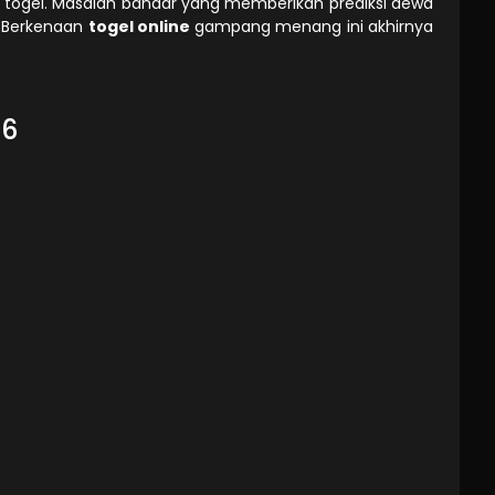
an togel. Masalah bandar yang memberikan prediksi dewa
at Berkenaan
togel online
gampang menang ini akhirnya
26