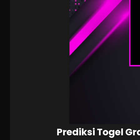
Prediksi Togel Gr