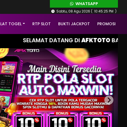
WHATSAPP
Sabtu, 08 Agu 2026 (
10:45:26 PM
)
LAT TOGEL
RTP SLOT
BUKTI JACKPOT
PROMOSI
SELAMAT DATANG DI
AFKTOTO
BANDAR TOGE