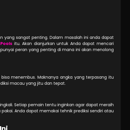
an yang sangat penting. Dalam masalah ini anda dapat
 Pools
itu. Akan dianjurkan untuk Anda dapat mencari
gel punyai peran yang penting di mana ini akan menolong
ng bisa menembus. Maknanya angka yang terpasang itu
iksi macau yang jitu dan tepat.
gkali. Setiap pemain tentu inginkan agar dapat meraih
pakai. Anda dapat memakai tehnik prediksi sendiri atau
Ini