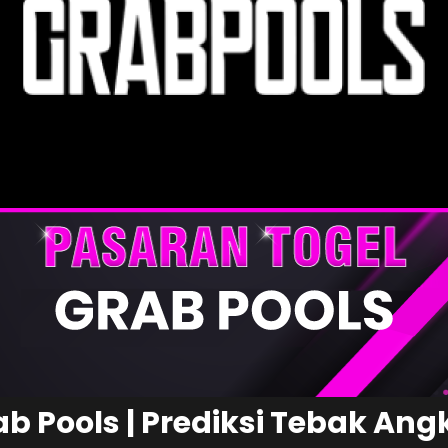
ab Pools | Prediksi Tebak Ang