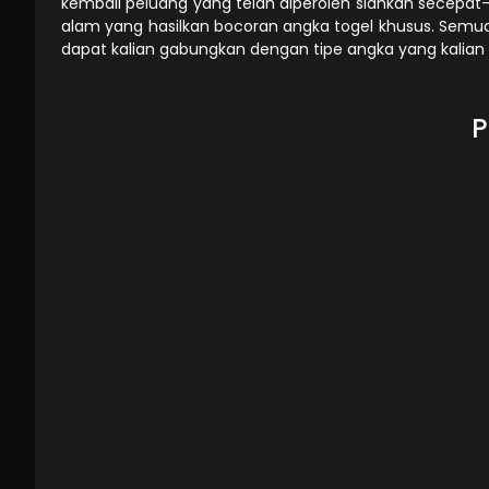
kembali peluang yang telah diperoleh slahkan secepat-
alam yang hasilkan bocoran angka togel khusus. Semua i
dapat kalian gabungkan dengan tipe angka yang kalian 
P