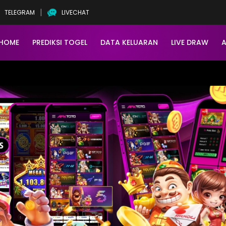
TELEGRAM
LIVECHAT
HOME
PREDIKSI TOGEL
DATA KELUARAN
LIVE DRAW
A