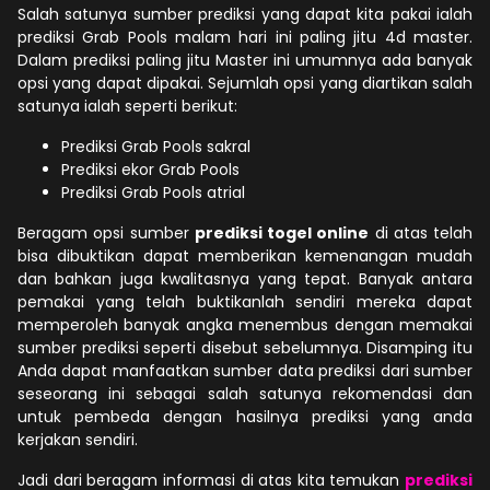
Salah satunya sumber prediksi yang dapat kita pakai ialah
prediksi Grab Pools malam hari ini paling jitu 4d master.
Dalam prediksi paling jitu Master ini umumnya ada banyak
opsi yang dapat dipakai. Sejumlah opsi yang diartikan salah
satunya ialah seperti berikut:
Prediksi Grab Pools sakral
Prediksi ekor Grab Pools
Prediksi Grab Pools atrial
Beragam opsi sumber
prediksi togel online
di atas telah
bisa dibuktikan dapat memberikan kemenangan mudah
dan bahkan juga kwalitasnya yang tepat. Banyak antara
pemakai yang telah buktikanlah sendiri mereka dapat
memperoleh banyak angka menembus dengan memakai
sumber prediksi seperti disebut sebelumnya. Disamping itu
Anda dapat manfaatkan sumber data prediksi dari sumber
seseorang ini sebagai salah satunya rekomendasi dan
untuk pembeda dengan hasilnya prediksi yang anda
kerjakan sendiri.
Jadi dari beragam informasi di atas kita temukan
prediksi