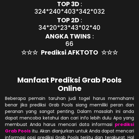
TOP 3D
:
324*240*403*342*032
TOP 2D
:
34*20*23*43*02*40
ANGKA TWINS
:
66
☆☆☆
Prediksi AFKTOTO
☆☆☆
Manfaat Prediksi Grab Pools
Online
Beberapa pemain taruhan judi togel harus memahami
benar jika prediksi Grab Pools siang memiliki peran dan
peranan yang sangat penting. Dalam masalah ini anda
dapat mencoba ketahui dan cari info lebih dulu Apa yang
membuat Anda harus mencari data informasi
prediksi
Grab Pools
itu. Akan dianjurkan untuk Anda dapat mencari
informasi opsi prediksi Grab Pools terjitu dan terakurat. Hal