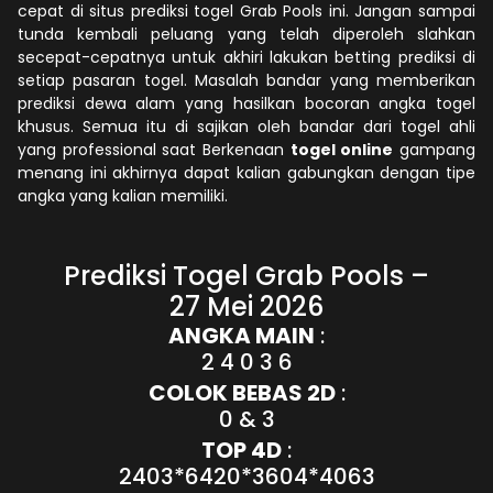
cepat di situs prediksi togel Grab Pools ini. Jangan sampai
tunda kembali peluang yang telah diperoleh slahkan
secepat-cepatnya untuk akhiri lakukan betting prediksi di
setiap pasaran togel. Masalah bandar yang memberikan
prediksi dewa alam yang hasilkan bocoran angka togel
khusus. Semua itu di sajikan oleh bandar dari togel ahli
yang professional saat Berkenaan
togel online
gampang
menang ini akhirnya dapat kalian gabungkan dengan tipe
angka yang kalian memiliki.
Prediksi Togel Grab Pools –
27 Mei 2026
ANGKA MAIN
:
2 4 0 3 6
COLOK BEBAS 2D
:
0 & 3
TOP 4D
:
2403*6420*3604*4063