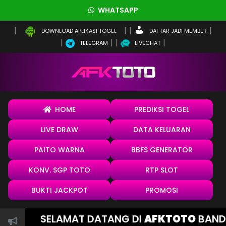
WHATSAPP
DAFTAR JADI MEMBER
DOWNLOAD APLIKASI TOGEL
TELEGRAM
LIVECHAT
HOME
PREDIKSI TOGEL
LIVE DRAW
DATA KELUARAN
PAITO WARNA
BBFS GENERATOR
KONV. SGP TOTO
RTP SLOT
BUKTI JACKPOT
PROMOSI
SELAMAT DATANG DI
AFKTOTO
BANDAR T