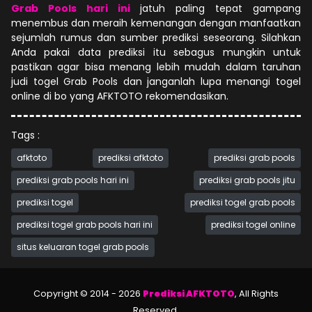
Grab Pools hari ini
jatuh paling tepat gampang
menembus dan meraih kemenangan dengan manfaatkan
sejumlah rumus dan sumber prediksi seseorang. Silahkan
Anda pakai data prediksi itu sebagus mungkin untuk
pastikan agar bisa menang lebih mudah dalam taruhan
judi togel Grab Pools dan janganlah lupa menangi togel
online di bo yang AFKTOTO rekomendasikan.
Tags :
afktoto
prediksi afktoto
prediksi grab pools
prediksi grab pools hari ini
prediksi grab pools jitu
prediksi togel
prediksi togel grab pools
prediksi togel grab pools hari ini
prediksi togel online
situs keluaran togel grab pools
Copyright © 2014 - 2026
Prediksi AFKTOTO
, All Rights
Reserved.