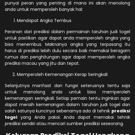
punyai peran yang penting di mana ini akan menolong
anda untuk memperoleh banyak hal:
Mendapat Angka Tembus
Peranan dari prediksi dalam permainan taruhan judi togel
untuk pastikan agar dapat anda memperoleh angka yang
bisa menembus. Maknanya angka yang terpasang itu
harus di prediksi lebih dulu secara baik memakai beragam
rumus dan penghitungan agar dapat memperoleh angka
prediksi macau yang jitu dan tepat.
Memperoleh Kemenangan Kerap Seringkali
Selanjutnya manfaat dan fungsi seterusnya tentu saja
untuk menolong anda untuk bisa memperoleh
kemenangan seringkali. Setiap pemain tentu inginkan agar
dapat meraih kemenangan dalam taruhan judi togel dan
salah satunya kuncinya sebenarnya ada di tehnik
prediksi
togel
yang Anda pakai. Anda dapat memakai tehnik
prediksi sendiri atau mencari sumber prediksi seseorang.