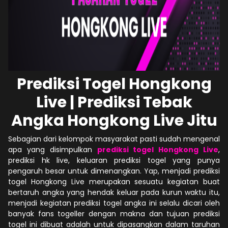
Prediksi Togel Hongkong
Live | Prediksi Tebak
Angka Hongkong Live Jitu
Sebagian dari kelompok masyarakat pasti sudah mengenal
apa yang disimpulkan
prediksi togel Hongkong Live
,
prediksi hk live, keluaran prediksi togel yang punya
pengaruh besar untuk dimenangkan. Yap, menjadi prediksi
togel Hongkong Live merupakan sesuatu kegiatan buat
bertaruh angka yang hendak keluar pada kurun waktu itu,
menjadi kegiatan prediksi togel angka ini selalu dicari oleh
banyak fans togeller dengan makna dan tujuan prediksi
togel ini dibuat adalah untuk dipasangkan dalam taruhan