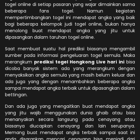
togel online di setiap pasaran yang wajar dimainkan sama
beberapa fans togel. Namun kegiatan
mempertimbangkan togel ini mendapat angka yang baik
bagi beberapa kelompok judi togel online, bukan hanya
menolong buat mendapat angka yang jitu untuk
dipasangkan dalam taruhan togel online.
Saat membuat suatu hal prediksi biasanya mengambil
sumber pada informasi pengeluaran togel semula. Maka
merangkum
prediksi togel Hongkong Live hari ini
bisa
dicoba banyak sistem ada yang merangkum dengan
menyaksikan angka semula yang masih belum keluar dan
ada juga yang dengan menambahkan beberapa angka
sampai mendapat angka terbaik untuk dipasangkan dalam
bettingan.
Dan ada juga yang mengaitkan buat mendapat angka
yang jitu wajib menggunakan dunia ghaib atau bisa
menanyakan secara langsung pada cenayang atau
biasanya diucapkan cenayang dan lain serupanya.
Memang buat mendapat angka terbaik sampai saat ini
anda disarankan mencari cenayang bisa menjadi dari