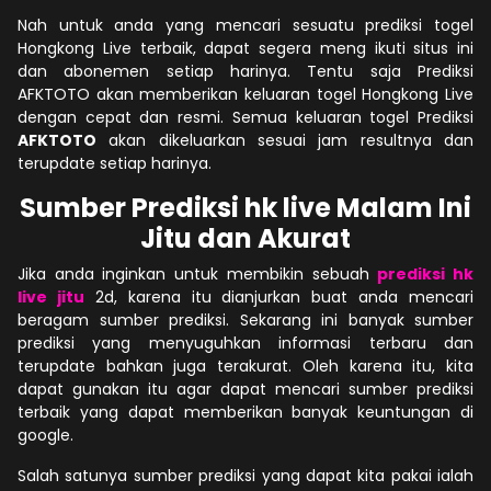
Nah untuk anda yang mencari sesuatu prediksi togel
Hongkong Live terbaik, dapat segera meng ikuti situs ini
dan abonemen setiap harinya. Tentu saja Prediksi
AFKTOTO akan memberikan keluaran togel Hongkong Live
dengan cepat dan resmi. Semua keluaran togel Prediksi
AFKTOTO
akan dikeluarkan sesuai jam resultnya dan
terupdate setiap harinya.
Sumber Prediksi hk live Malam Ini
Jitu dan Akurat
Jika anda inginkan untuk membikin sebuah
prediksi hk
live jitu
2d, karena itu dianjurkan buat anda mencari
beragam sumber prediksi. Sekarang ini banyak sumber
prediksi yang menyuguhkan informasi terbaru dan
terupdate bahkan juga terakurat. Oleh karena itu, kita
dapat gunakan itu agar dapat mencari sumber prediksi
terbaik yang dapat memberikan banyak keuntungan di
google.
Salah satunya sumber prediksi yang dapat kita pakai ialah