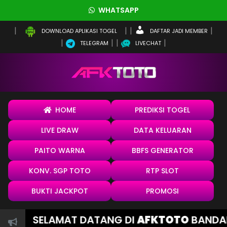
WHATSAPP
DAFTAR JADI MEMBER
DOWNLOAD APLIKASI TOGEL
TELEGRAM
LIVECHAT
HOME
PREDIKSI TOGEL
LIVE DRAW
DATA KELUARAN
PAITO WARNA
BBFS GENERATOR
KONV. SGP TOTO
RTP SLOT
BUKTI JACKPOT
PROMOSI
SELAMAT DATANG DI
AFKTOTO
BANDAR TOG