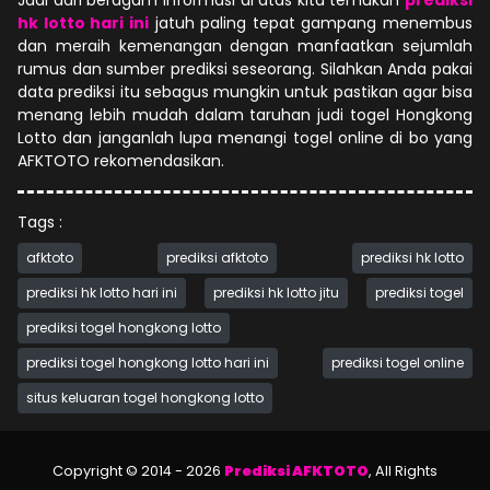
hk lotto hari ini
jatuh paling tepat gampang menembus
dan meraih kemenangan dengan manfaatkan sejumlah
rumus dan sumber prediksi seseorang. Silahkan Anda pakai
data prediksi itu sebagus mungkin untuk pastikan agar bisa
menang lebih mudah dalam taruhan judi togel Hongkong
Lotto dan janganlah lupa menangi togel online di bo yang
AFKTOTO rekomendasikan.
Tags :
afktoto
prediksi afktoto
prediksi hk lotto
prediksi hk lotto hari ini
prediksi hk lotto jitu
prediksi togel
prediksi togel hongkong lotto
prediksi togel hongkong lotto hari ini
prediksi togel online
situs keluaran togel hongkong lotto
Copyright © 2014 - 2026
Prediksi AFKTOTO
, All Rights