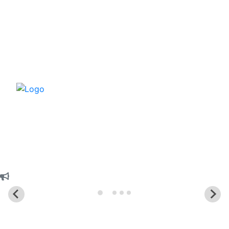
Whatsapp
Daftar Jadi
Download
Member
Telegram
Livechat
Aplikasi Togel
Prediksi
Live
Data
Paito
BBFS
Home
Togel
Draw
Keluaran
Warna
Generator
SELAMAT DATANG DI
AFKTOTO
BANDAR TOGEL 
…
PREDIKSI TOGEL HONGKONG LOTTO – 13