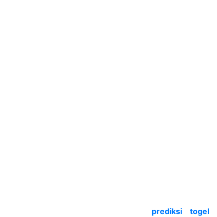
MARET 2026
Prediksi Togel
Hongkong Lotto |
Prediksi Tebak
Angka Hongkong
Lotto Jitu
Sebagian dari kelompok masyarakat pasti sudah
mengenal apa yang disimpulkan
prediksi togel