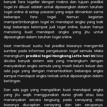
banyak fans togeller dengan makna dan tujuan prediksi
togel ini dibuat adalah untuk dipasangkan dalam taruhan
togel online di setiap pasaran yang wajar dimainkan sama
beberapa fans togel. Namun kegiatan
mempertimbangkan togel ini mendapat angka yang baik
bagi beberapa kelompok judi togel online, bukan hanya
menolong buat mendapat angka yang jitu untuk
dipasangkan dalam taruhan togel online.
Saat membuat suatu hal prediksi biasanya mengambil
sumber pada informasi pengeluaran togel semula. Maka
merangkum
prediksi togel Hongkong Lotto hari ini
bisa
dicoba banyak sistem ada yang merangkum dengan
menyaksikan angka semula yang masih belum keluar dan
ada juga yang dengan menambahkan beberapa angka
sampai mendapat angka terbaik untuk dipasangkan dalam
bettingan.
Dan ada juga yang mengaitkan buat mendapat angka
yang jitu wajib menggunakan dunia ghaib atau bisa
menanyakan secara langsung pada cenayang atau
biasanya diucapkan cenayang dan lain serupanya.