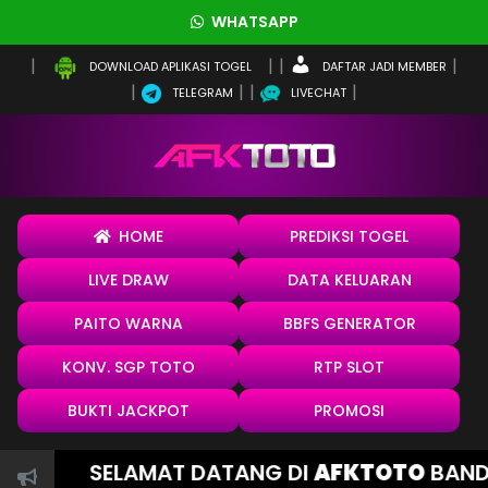
WHATSAPP
DAFTAR JADI MEMBER
DOWNLOAD APLIKASI TOGEL
TELEGRAM
LIVECHAT
HOME
PREDIKSI TOGEL
LIVE DRAW
DATA KELUARAN
PAITO WARNA
BBFS GENERATOR
KONV. SGP TOTO
RTP SLOT
BUKTI JACKPOT
PROMOSI
SELAMAT DATANG DI
AFKTOTO
BANDAR T