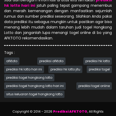
hk lotto hari ini
jatuh paling tepat gampang menembus
dan meraih kemenangan dengan manfaatkan sejumlah
rumus dan sumber prediksi seseorang. Silahkan Anda pakai
data prediksi itu sebagus mungkin untuk pastikan agar bisa
menang lebih mudah dalam taruhan judi togel Hongkong
Lotto dan janganlah lupa menangi togel online di bo yang
AFKTOTO rekomendasikan.
Tags :
afktoto
prediksi afktoto
prediksi hk lotto
prediksi hk lotto hari ini
prediksi hk lotto jitu
prediksi togel
prediksi togel hongkong lotto
prediksi togel hongkong lotto hari ini
prediksi togel online
situs keluaran togel hongkong lotto
Copyright © 2014 - 2026
Prediksi AFKTOTO
, All Rights