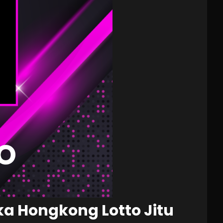
ka Hongkong Lotto Jitu