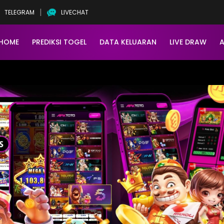
TELEGRAM
LIVECHAT
HOME
PREDIKSI TOGEL
DATA KELUARAN
LIVE DRAW
A