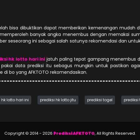
elah bisa dibuktikan dapat memberikan kemenangan mudah da
at memperoleh banyak angka menembus dengan memakai sumber 
er seseorang ini sebagai salah satunya rekomendasi dan untu
ksi hk lotto hari ini
jatuh paling tepat gampang menembus 
 pakai data prediksi itu sebagus mungkin untuk pastikan ag
ine di bo yang AFKTOTO rekomendasikan.
 hk lotto hari ini
prediksi hk lotto jitu
prediksi togel
prediksi
Copyright © 2014 - 2026
Prediksi AFKTOTO
, All Rights Reserved.