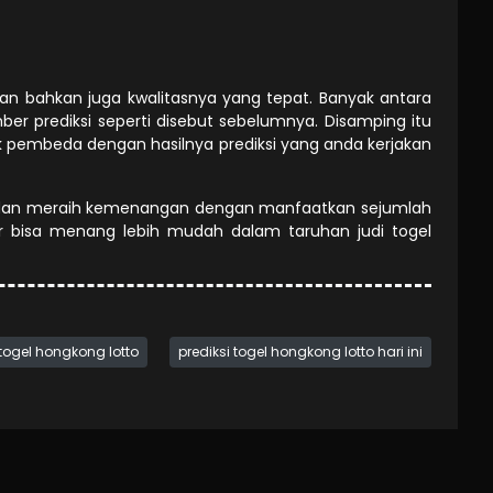
n bahkan juga kwalitasnya yang tepat. Banyak antara
prediksi seperti disebut sebelumnya. Disamping itu
k pembeda dengan hasilnya prediksi yang anda kerjakan
dan meraih kemenangan dengan manfaatkan sejumlah
ar bisa menang lebih mudah dalam taruhan judi togel
 togel hongkong lotto
prediksi togel hongkong lotto hari ini