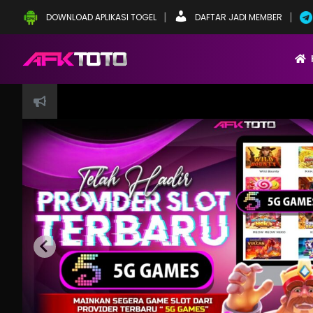
DAFTAR JADI MEMBER
DOWNLOAD APLIKASI TOGEL