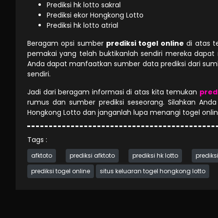
Prediksi hk lotto sakral
Prediksi ekor Hongkong Lotto
Prediksi hk lotto atrial
Beragam opsi sumber
prediksi togel online
di atas t
pemakai yang telah buktikanlah sendiri mereka dap
Anda dapat manfaatkan sumber data prediksi dari sumb
sendiri.
Jadi dari beragam informasi di atas kita temukan
predi
rumus dan sumber prediksi seseorang. Silahkan Anda
Hongkong Lotto dan janganlah lupa menangi togel onl
Tags :
afktoto
prediksi afktoto
prediksi hk lotto
prediksi
prediksi togel online
situs keluaran togel hongkong lotto