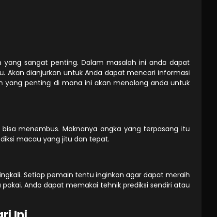
an yang sangat penting. Dalam masalah ini anda dapat
tu. Akan dianjurkan untuk Anda dapat mencari informasi
peran yang penting di mana ini akan menolong anda untuk
ng bisa menembus. Maknanya angka yang terpasang itu
iksi macau yang jitu dan tepat.
gkali. Setiap pemain tentu inginkan agar dapat meraih
pakai. Anda dapat memakai tehnik prediksi sendiri atau
i Ini