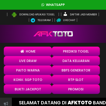
WHATSAPP
DAFTAR JADI MEMBER
DOWNLOAD APLIKASI TOGEL
TELEGRAM
LIVECHAT
HOME
PREDIKSI TOGEL
LIVE DRAW
DATA KELUARAN
PAITO WARNA
BBFS GENERATOR
KONV. SGP TOTO
RTP SLOT
BUKTI JACKPOT
PROMOSI
SELAMAT DATANG DI
AFKTOTO
BANDAR T