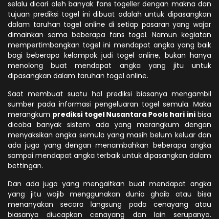
selalu dicari oleh banyak fans togeller dengan makna dan
tujuan prediksi togel ini dibuat adalah untuk dipasangkan
dalam taruhan togel online di setiap pasaran yang wajar
dimainkan sama beberapa fans togel. Namun kegiatan
mempertimbangkan togel ini mendapat angka yang baik
bagi beberapa kelompok judi togel online, bukan hanya
menolong buat mendapat angka yang jitu untuk
dipasangkan dalam taruhan togel online.
Saat membuat suatu hal prediksi biasanya mengambil
sumber pada informasi pengeluaran togel semula. Maka
merangkum
prediksi togel Nusantara Pools hari ini
bisa
dicoba banyak sistem ada yang merangkum dengan
menyaksikan angka semula yang masih belum keluar dan
ada juga yang dengan menambahkan beberapa angka
sampai mendapat angka terbaik untuk dipasangkan dalam
bettingan.
Dan ada juga yang mengaitkan buat mendapat angka
yang jitu wajib menggunakan dunia ghaib atau bisa
menanyakan secara langsung pada cenayang atau
biasanya diucapkan cenayang dan lain serupanya.