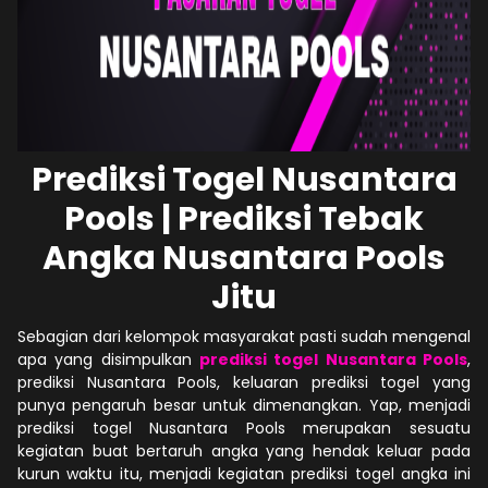
Prediksi Togel Nusantara
Pools | Prediksi Tebak
Angka Nusantara Pools
Jitu
Sebagian dari kelompok masyarakat pasti sudah mengenal
apa yang disimpulkan
prediksi togel Nusantara Pools
,
prediksi Nusantara Pools, keluaran prediksi togel yang
punya pengaruh besar untuk dimenangkan. Yap, menjadi
prediksi togel Nusantara Pools merupakan sesuatu
kegiatan buat bertaruh angka yang hendak keluar pada
kurun waktu itu, menjadi kegiatan prediksi togel angka ini