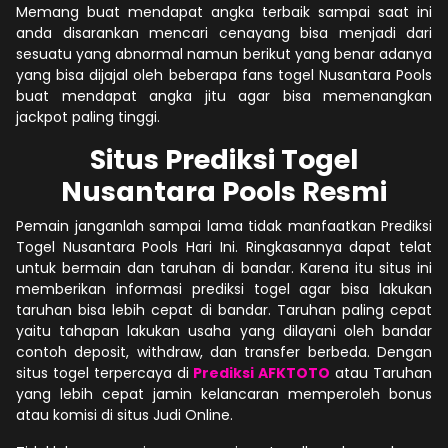
Memang buat mendapat angka terbaik sampai saat ini
anda disarankan mencari cenayang bisa menjadi dari
sesuatu yang abnormal namun berikut yang benar adanya
yang bisa dijajal oleh beberapa fans togel Nusantara Pools
buat mendapat angka jitu agar bisa memenangkan
jackpot paling tinggi.
Situs Prediksi Togel
Nusantara Pools Resmi
Pemain janganlah sampai lama tidak manfaatkan Prediksi
Togel Nusantara Pools Hari Ini. Ringkasannya dapat telat
untuk bermain dan taruhan di bandar. Karena itu situs ini
memberikan informasi prediksi togel agar bisa lakukan
taruhan bisa lebih cepat di bandar. Taruhan paling cepat
yaitu tahapan lakukan usaha yang dilayani oleh bandar
contoh deposit, withdraw, dan transfer berbeda. Dengan
situs togel terpercaya di
Prediksi AFKTOTO
atau Taruhan
yang lebih cepat jamin kelancaran memperoleh bonus
atau komisi di situs Judi Online.