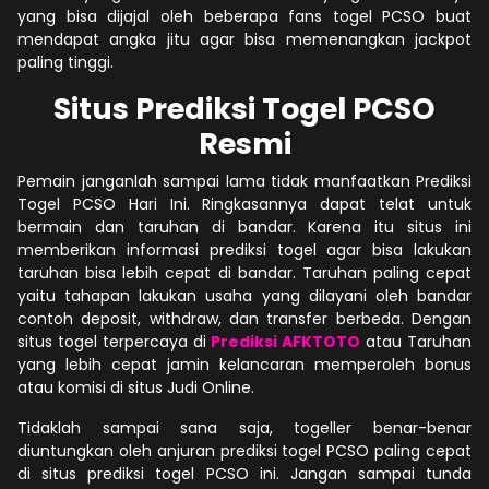
yang bisa dijajal oleh beberapa fans togel PCSO buat
mendapat angka jitu agar bisa memenangkan jackpot
paling tinggi.
Situs Prediksi Togel PCSO
Resmi
Pemain janganlah sampai lama tidak manfaatkan Prediksi
Togel PCSO Hari Ini. Ringkasannya dapat telat untuk
bermain dan taruhan di bandar. Karena itu situs ini
memberikan informasi prediksi togel agar bisa lakukan
taruhan bisa lebih cepat di bandar. Taruhan paling cepat
yaitu tahapan lakukan usaha yang dilayani oleh bandar
contoh deposit, withdraw, dan transfer berbeda. Dengan
situs togel terpercaya di
Prediksi AFKTOTO
atau Taruhan
yang lebih cepat jamin kelancaran memperoleh bonus
atau komisi di situs Judi Online.
Tidaklah sampai sana saja, togeller benar-benar
diuntungkan oleh anjuran prediksi togel PCSO paling cepat
di situs prediksi togel PCSO ini. Jangan sampai tunda