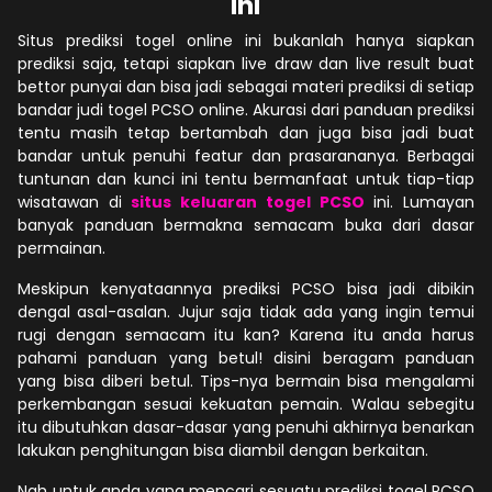
Ini
Situs prediksi togel online ini bukanlah hanya siapkan
prediksi saja, tetapi siapkan live draw dan live result buat
bettor punyai dan bisa jadi sebagai materi prediksi di setiap
bandar judi togel PCSO online. Akurasi dari panduan prediksi
tentu masih tetap bertambah dan juga bisa jadi buat
bandar untuk penuhi featur dan prasarananya. Berbagai
tuntunan dan kunci ini tentu bermanfaat untuk tiap-tiap
wisatawan di
situs keluaran togel PCSO
ini. Lumayan
banyak panduan bermakna semacam buka dari dasar
permainan.
Meskipun kenyataannya prediksi PCSO bisa jadi dibikin
dengal asal-asalan. Jujur saja tidak ada yang ingin temui
rugi dengan semacam itu kan? Karena itu anda harus
pahami panduan yang betul! disini beragam panduan
yang bisa diberi betul. Tips-nya bermain bisa mengalami
perkembangan sesuai kekuatan pemain. Walau sebegitu
itu dibutuhkan dasar-dasar yang penuhi akhirnya benarkan
lakukan penghitungan bisa diambil dengan berkaitan.
Nah untuk anda yang mencari sesuatu prediksi togel PCSO