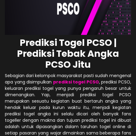
Prediksi Togel PCSO |
Prediksi Tebak Angka
PCSO Jitu
Sebagian dari kelompok masyarakat pasti sudah mengenal
apa yang disimpulkan
prediksi togel PCSO
, prediksi PCSO,
keluaran prediksi togel yang punya pengaruh besar untuk
dimenangkan. Yap, menjadi prediksi togel PCSO
merupakan sesuatu kegiatan buat bertaruh angka yang
hendak keluar pada kurun waktu itu, menjadi kegiatan
prediksi togel angka ini selalu dicari oleh banyak fans
togeller dengan makna dan tujuan prediksi togel ini dibuat
adalah untuk dipasangkan dalam taruhan togel online di
setiap pasaran yang wajar dimainkan sama beberapa fans