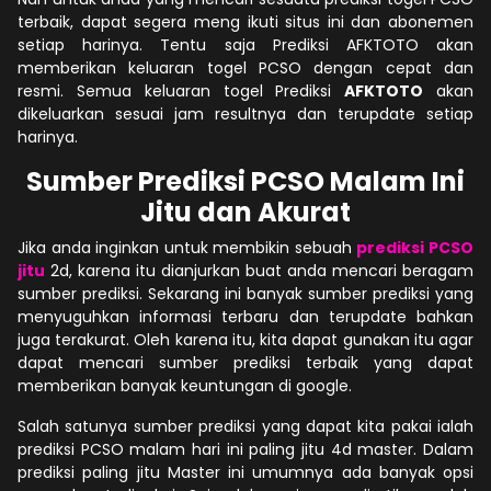
terbaik, dapat segera meng ikuti situs ini dan abonemen
setiap harinya. Tentu saja Prediksi AFKTOTO akan
memberikan keluaran togel PCSO dengan cepat dan
resmi. Semua keluaran togel Prediksi
AFKTOTO
akan
dikeluarkan sesuai jam resultnya dan terupdate setiap
harinya.
Sumber Prediksi PCSO Malam Ini
Jitu dan Akurat
Jika anda inginkan untuk membikin sebuah
prediksi PCSO
jitu
2d, karena itu dianjurkan buat anda mencari beragam
sumber prediksi. Sekarang ini banyak sumber prediksi yang
menyuguhkan informasi terbaru dan terupdate bahkan
juga terakurat. Oleh karena itu, kita dapat gunakan itu agar
dapat mencari sumber prediksi terbaik yang dapat
memberikan banyak keuntungan di google.
Salah satunya sumber prediksi yang dapat kita pakai ialah
prediksi PCSO malam hari ini paling jitu 4d master. Dalam
prediksi paling jitu Master ini umumnya ada banyak opsi