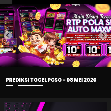
PREDIKSI TOGEL PCSO – 08 MEI 2026