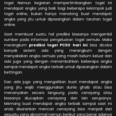
togel. Namun kegiatan mempertimbangkan togel ini
mendapat angka yang baik bagi beberapa kelompok judi
togel online, bukan hanya menolong buat mendapat
angka yang jitu untuk dipasangkan dalam taruhan togel
online.
Saat membuat suatu hal prediksi biasanya mengambil
sumber pada informasi pengeluaran togel semula. Maka
merangkum
prediksi togel PCSO hari ini
bisa dicoba
banyak sistem ada yang merangkum dengan
menyaksikan angka semula yang masih belum keluar dan
ada juga yang dengan menambahkan beberapa angka
sampai mendapat angka terbaik untuk dipasangkan dalam
bettingan.
Dan ada juga yang mengaitkan buat mendapat angka
yang jitu wajib menggunakan dunia ghaib atau bisa
menanyakan secara langsung pada cenayang atau
biasanya diucapkan cenayang dan lain serupanya.
Memang buat mendapat angka terbaik sampai saat ini
anda disarankan mencari cenayang bisa menjadi dari
sesuatu yang abnormal namun berikut yang benar adanya