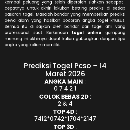
kembali peluang yang telah diperoleh slahkan secepat-
cepatnya untuk akhiri lakukan betting prediksi di setiap
pasaran togel. Masalah bandar yang memberikan prediksi
dewa alam yang hasilkan bocoran angka togel khusus.
Semua itu di sajikan oleh bandar dari togel ahli yang
professional saat Berkenaan
togel online
gampang
menang ini akhirnya dapat kalian gabungkan dengan tipe
angka yang kalian memiliki.
Prediksi Togel Pcso – 14
Maret 2026
ANGKA MAIN
:
0 7 4 2 1
COLOK BEBAS 2D
:
2 & 4
TOP 4D
:
7412*0742*1704*2147
TOP 3D
: