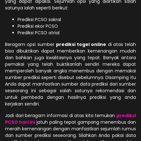
yang dapat dipakai. Sejumlah opsi yang diartikan salah
satunya ialah seperti berikut:
Prediksi PCSO sakral
Prediksi ekor PCSO
Prediksi PCSO atrial
Beragam opsi sumber
prediksi togel online
di atas telah
bisa dibuktikan dapat memberikan kemenangan mudah
dan bahkan juga kwalitasnya yang tepat. Banyak antara
pemakai yang telah buktikanlah sendiri mereka dapat
memperoleh banyak angka menembus dengan memakai
sumber prediksi seperti disebut sebelumnya. Disamping itu
Anda dapat manfaatkan sumber data prediksi dari sumber
seseorang ini sebagai salah satunya rekomendasi dan
untuk pembeda dengan hasilnya prediksi yang anda
kerjakan sendiri.
Jadi dari beragam informasi di atas kita temukan
prediksi
PCSO hari ini
jatuh paling tepat gampang menembus dan
meraih kemenangan dengan manfaatkan sejumlah rumus
dan sumber prediksi seseorang. Silahkan Anda pakai data