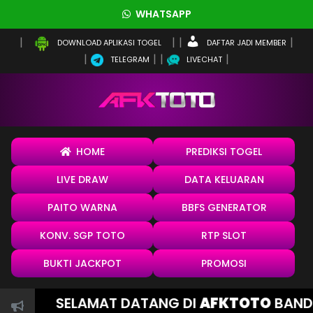
WHATSAPP
DAFTAR JADI MEMBER
DOWNLOAD APLIKASI TOGEL
TELEGRAM
LIVECHAT
HOME
PREDIKSI TOGEL
LIVE DRAW
DATA KELUARAN
PAITO WARNA
BBFS GENERATOR
KONV. SGP TOTO
RTP SLOT
BUKTI JACKPOT
PROMOSI
SELAMAT DATANG DI
AFKTOTO
BANDAR T