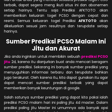
terbaik, dapat segera meng ikuti situs ini dan abonemen
setiap harinya. Tentu saja Prediksi AFKTOTO akan
memberikan keluaran togel PCSO dengan cepat dan
resmi. Semua keluaran togel Prediksi
AFKTOTO
akan
dikeluarkan sesuai jam resultnya dan terupdate setiap
harinya.
Sumber Prediksi PCSO Malam Ini
Jitu dan Akurat
Jika anda inginkan untuk membikin sebuah
prediksi PCSO
jitu
2d, karena itu dianjurkan buat anda mencari beragam
sumber prediksi. Sekarang ini banyak sumber prediksi yang
menyuguhkan informasi terbaru dan terupdate bahkan
juga terakurat. Oleh karena itu, kita dapat gunakan itu agar
dapat mencari sumber prediksi terbaik yang dapat
memberikan banyak keuntungan di google.
Salah satunya sumber prediksi yang dapat kita pakai ialah
prediksi PCSO malam hari ini paling jitu 4d master. Dalam
prediksi paling jitu Master ini umumnya ada banyak opsi