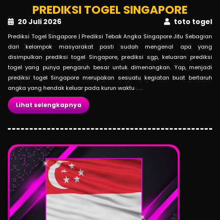
PREDIKSI TOGEL SINGAPORE
20 Juli 2026
toto togel
Prediksi Togel Singapore | Prediksi Tebak Angka Singapore Jitu Sebagian
dari kelompok masyarakat pasti sudah mengenal apa yang
disimpulkan prediksi togel Singapore, prediksi sgp, keluaran prediksi
togel yang punya pengaruh besar untuk dimenangkan. Yap, menjadi
prediksi togel Singapore merupakan sesuatu kegiatan buat bertaruh
angka yang hendak keluar pada kurun waktu . . .
Lihat selengkapnya