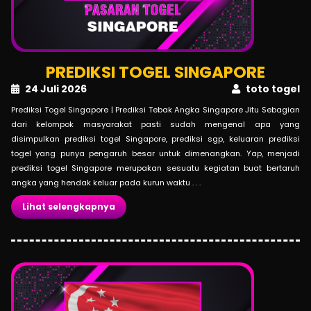
PREDIKSI TOGEL SINGAPORE
24 Juli 2026
toto togel
Prediksi Togel Singapore | Prediksi Tebak Angka Singapore Jitu Sebagian
dari kelompok masyarakat pasti sudah mengenal apa yang
disimpulkan prediksi togel Singapore, prediksi sgp, keluaran prediksi
togel yang punya pengaruh besar untuk dimenangkan. Yap, menjadi
prediksi togel Singapore merupakan sesuatu kegiatan buat bertaruh
angka yang hendak keluar pada kurun waktu . . .
Lihat selengkapnya