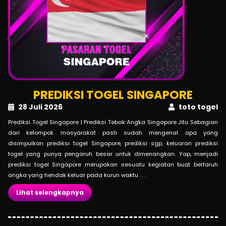
PREDIKSI TOGEL SINGAPORE
28 Juli 2026
toto togel
Prediksi Togel Singapore | Prediksi Tebak Angka Singapore Jitu Sebagian
dari kelompok masyarakat pasti sudah mengenal apa yang
disimpulkan prediksi togel Singapore, prediksi sgp, keluaran prediksi
togel yang punya pengaruh besar untuk dimenangkan. Yap, menjadi
prediksi togel Singapore merupakan sesuatu kegiatan buat bertaruh
angka yang hendak keluar pada kurun waktu . . .
Lihat selengkapnya