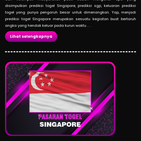
disimpulkan prediksi togel Singapore, prediksi sgp, keluaran prediksi
togel yang punya pengaruh besar untuk dimenangkan. Yap, menjadi
prediksi togel Singapore merupakan sesuatu kegiatan buat bertaruh
angka yang hendak keluar pada kurun waktu . . .
Lihat selengkapnya