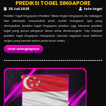
PREDIKSI TOGEL SINGAPORE
25 Juli 2026
toto togel
Prediksi Togel Singapore | Prediksi Tebak Angka Singapore Jitu Sebagian
dari kelompok masyarakat pasti sudah mengenal apa yang
disimpulkan prediksi togel Singapore, prediksi sgp, keluaran prediksi
togel yang punya pengaruh besar untuk dimenangkan. Yap, menjadi
prediksi togel Singapore merupakan sesuatu kegiatan buat bertaruh
angka yang hendak keluar pada kurun waktu . . .
Lihat selengkapnya