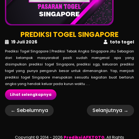
PREDIKSI TOGEL SINGAPORE
19 Juli 2026
toto togel
Prediksi Togel Singapore | Prediksi Tebak Angka Singapore Jitu Sebagian
dari kelompok masyarakat pasti sudah mengenal apa yang
disimpulkan prediksi togel Singapore, prediksi sgp, keluaran prediksi
togel yang punya pengaruh besar untuk dimenangkan. Yap, menjadi
prediksi togel Singapore merupakan sesuatu kegiatan buat bertaruh
angka yang hendak keluar pada kurun waktu . . .
Lihat selengkapnya
← Sebelumnya
Selanjutnya →
Copyright © 2014 - 2026
Prediksi AFKTOTO
, All Rights