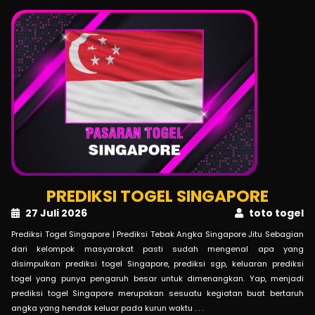
PREDIKSI TOGEL SINGAPORE
27 Juli 2026
toto togel
Prediksi Togel Singapore | Prediksi Tebak Angka Singapore Jitu Sebagian
dari kelompok masyarakat pasti sudah mengenal apa yang
disimpulkan prediksi togel Singapore, prediksi sgp, keluaran prediksi
togel yang punya pengaruh besar untuk dimenangkan. Yap, menjadi
prediksi togel Singapore merupakan sesuatu kegiatan buat bertaruh
angka yang hendak keluar pada kurun waktu . . .