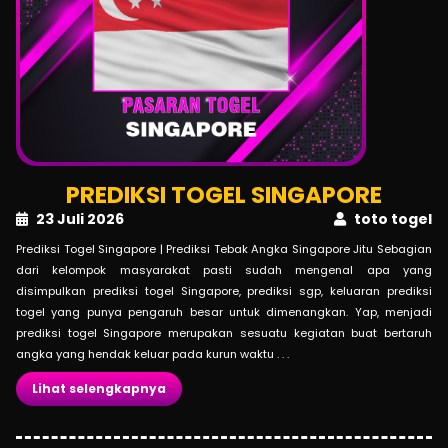
PREDIKSI TOGEL SINGAPORE
23 Juli 2026
toto togel
Prediksi Togel Singapore | Prediksi Tebak Angka Singapore Jitu Sebagian
dari kelompok masyarakat pasti sudah mengenal apa yang
disimpulkan prediksi togel Singapore, prediksi sgp, keluaran prediksi
togel yang punya pengaruh besar untuk dimenangkan. Yap, menjadi
prediksi togel Singapore merupakan sesuatu kegiatan buat bertaruh
angka yang hendak keluar pada kurun waktu . . .
Lihat selengkapnya