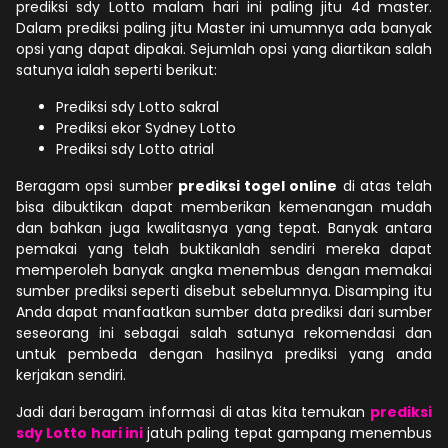
prediksi sdy Lotto malam hari ini paling jitu 4d master.
Dalam prediksi paling jitu Master ini umumnya ada banyak
opsi yang dapat dipakai. Sejumlah opsi yang diartikan salah
satunya ialah seperti berikut:
Prediksi sdy Lotto sakral
Prediksi ekor Sydney Lotto
Prediksi sdy Lotto atrial
Beragam opsi sumber
prediksi togel online
di atas telah
bisa dibuktikan dapat memberikan kemenangan mudah
dan bahkan juga kwalitasnya yang tepat. Banyak antara
pemakai yang telah buktikanlah sendiri mereka dapat
memperoleh banyak angka menembus dengan memakai
sumber prediksi seperti disebut sebelumnya. Disamping itu
Anda dapat manfaatkan sumber data prediksi dari sumber
seseorang ini sebagai salah satunya rekomendasi dan
untuk pembeda dengan hasilnya prediksi yang anda
kerjakan sendiri.
Jadi dari beragam informasi di atas kita temukan
prediksi
sdy Lotto hari ini
jatuh paling tepat gampang menembus