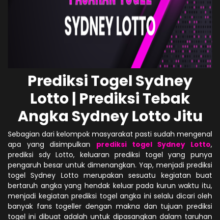
Prediksi Togel Sydney
Lotto | Prediksi Tebak
Angka Sydney Lotto Jitu
Sebagian dari kelompok masyarakat pasti sudah mengenal
apa yang disimpulkan
prediksi togel Sydney Lotto
,
prediksi sdy Lotto, keluaran prediksi togel yang punya
pengaruh besar untuk dimenangkan. Yap, menjadi prediksi
togel Sydney Lotto merupakan sesuatu kegiatan buat
bertaruh angka yang hendak keluar pada kurun waktu itu,
menjadi kegiatan prediksi togel angka ini selalu dicari oleh
banyak fans togeller dengan makna dan tujuan prediksi
togel ini dibuat adalah untuk dipasangkan dalam taruhan