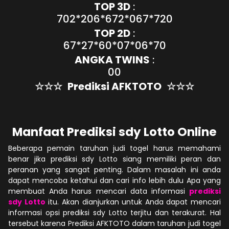
TOP 3D
:
702*206*672*067*720
TOP 2D
:
67*27*60*07*06*70
ANGKA TWINS
:
00
☆☆☆
Prediksi AFKTOTO
☆☆☆
Manfaat Prediksi sdy Lotto Online
Beberapa pemain taruhan judi togel harus memahami
benar jika prediksi sdy Lotto siang memiliki peran dan
peranan yang sangat penting. Dalam masalah ini anda
dapat mencoba ketahui dan cari info lebih dulu Apa yang
membuat Anda harus mencari data informasi
prediksi
sdy Lotto
itu. Akan dianjurkan untuk Anda dapat mencari
informasi opsi prediksi sdy Lotto terjitu dan terakurat. Hal
tersebut karena Prediksi AFKTOTO dalam taruhan judi togel