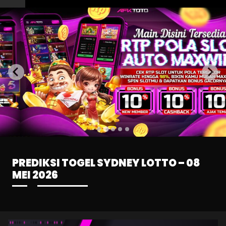
PREDIKSI TOGEL SYDNEY LOTTO – 08
MEI 2026