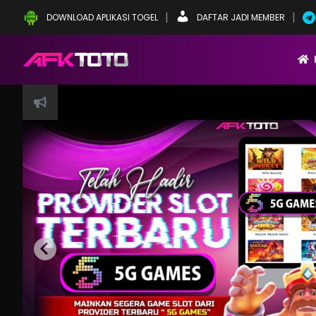
DAFTAR JADI MEMBER
DOWNLOAD APLIKASI TOGEL