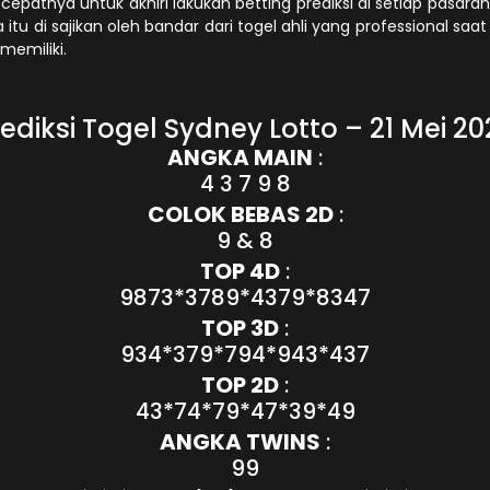
cepatnya untuk akhiri lakukan betting prediksi di setiap pasar
tu di sajikan oleh bandar dari togel ahli yang professional sa
memiliki.
rediksi Togel Sydney Lotto – 21 Mei 20
ANGKA MAIN
:
4 3 7 9 8
COLOK BEBAS 2D
:
9 & 8
TOP 4D
:
9873*3789*4379*8347
TOP 3D
:
934*379*794*943*437
TOP 2D
:
43*74*79*47*39*49
ANGKA TWINS
:
99