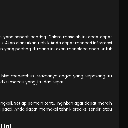
an yang sangat penting. Dalam masalah ini anda dapat
tu. Akan dianjurkan untuk Anda dapat mencari informasi
peran yang penting di mana ini akan menolong anda untuk
ng bisa menembus. Maknanya angka yang terpasang itu
iksi macau yang jitu dan tepat.
gkali. Setiap pemain tentu inginkan agar dapat meraih
pakai. Anda dapat memakai tehnik prediksi sendiri atau
 Ini