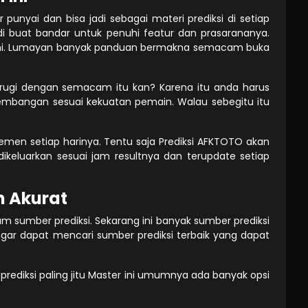
or punyai dan bisa jadi sebagai materi prediksi di setiap
adi buat bandar untuk penuhi featur dan prasarananya.
ni. Lumayan banyak panduan bermakna semacam buka
mui rugi dengan semacam itu kan? Karena itu anda harus
kembangan sesuai kekuatan pemain. Walau sebegitu itu
nemen setiap harinya. Tentu saja Prediksi AFKTOTO akan
ikeluarkan sesuai jam resultnya dan terupdate setiap
n Akurat
m sumber prediksi. Sekarang ini banyak sumber prediksi
agar dapat mencari sumber prediksi terbaik yang dapat
m prediksi paling jitu Master ini umumnya ada banyak opsi