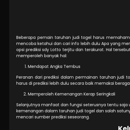
Beberapa pemain taruhan judi togel harus memahami b
mencoba ketahui dan cari info lebih dulu Apa yang m
opsi prediksi sdy Lotto terjitu dan terakurat. Hal ter
memperoleh banyak hal:
Mendapat Angka Tembus
Peranan dari prediksi dalam permainan taruhan judi
harus di prediksi lebih dulu secara baik memakai ber
Memperoleh Kemenangan Kerap Seringkali
Selanjutnya manfaat dan fungsi seterusnya tentu saja
kemenangan dalam taruhan judi togel dan salah satun
mencari sumber prediksi seseorang.
Kel