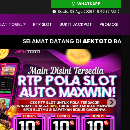
WHATSAPP
Sabtu, 08 Agu 2026 (
6:46:38 AM
)
LAT TOGEL
RTP SLOT
BUKTI JACKPOT
PROMOSI
SELAMAT DATANG DI
AFKTOTO
BANDAR TOGE