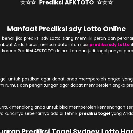
☆☆☆
Prediksi AFKTOTO
☆☆☆
Manfaat Prediksi sdy Lotto Online
enar jika prediksi sdy Lotto siang memiliki peran dan peran
embuat Anda harus mencari data informasi
prediksi sdy Lotto
i
sebut karena Prediksi AFKTOTO dalam taruhan judi togel punyai 
 togel untuk pastikan agar dapat anda memperoleh angka ya
agam rumus dan penghitungan agar dapat memperoleh angka pred
 untuk menolong anda untuk bisa memperoleh kemenangan serin
ya kuncinya sebenarnya ada di tehnik
prediksi togel
yang Anda 
uaran Prediksi Togel Sydney Lotto Hari