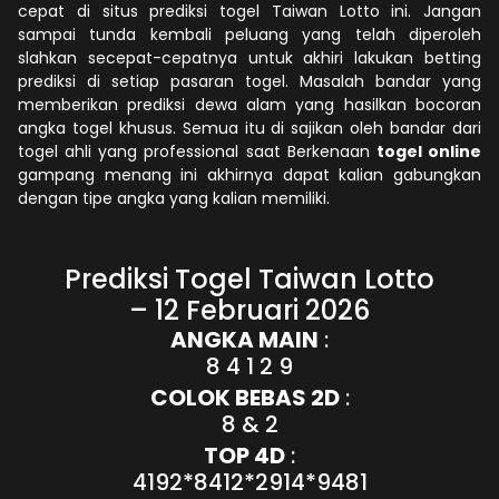
cepat di situs prediksi togel Taiwan Lotto ini. Jangan
sampai tunda kembali peluang yang telah diperoleh
slahkan secepat-cepatnya untuk akhiri lakukan betting
prediksi di setiap pasaran togel. Masalah bandar yang
memberikan prediksi dewa alam yang hasilkan bocoran
angka togel khusus. Semua itu di sajikan oleh bandar dari
togel ahli yang professional saat Berkenaan
togel online
gampang menang ini akhirnya dapat kalian gabungkan
dengan tipe angka yang kalian memiliki.
Prediksi Togel Taiwan Lotto
– 12 Februari 2026
ANGKA MAIN
:
8 4 1 2 9
COLOK BEBAS 2D
:
8 & 2
TOP 4D
:
4192*8412*2914*9481