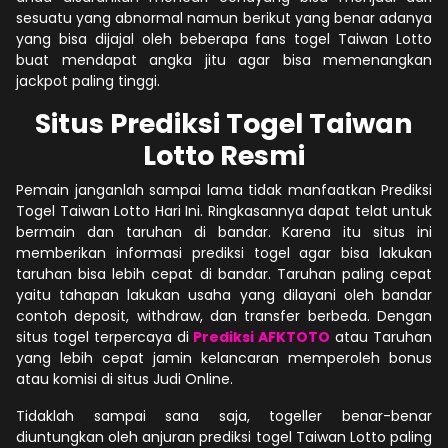
sesuatu yang abnormal namun berikut yang benar adanya
yang bisa dijajal oleh beberapa fans togel Taiwan Lotto
buat mendapat angka jitu agar bisa memenangkan
jackpot paling tinggi.
Situs Prediksi Togel Taiwan
Lotto Resmi
Pemain janganlah sampai lama tidak manfaatkan Prediksi
Togel Taiwan Lotto Hari Ini. Ringkasannya dapat telat untuk
bermain dan taruhan di bandar. Karena itu situs ini
memberikan informasi prediksi togel agar bisa lakukan
taruhan bisa lebih cepat di bandar. Taruhan paling cepat
yaitu tahapan lakukan usaha yang dilayani oleh bandar
contoh deposit, withdraw, dan transfer berbeda. Dengan
situs togel terpercaya di
Prediksi AFKTOTO
atau Taruhan
yang lebih cepat jamin kelancaran memperoleh bonus
atau komisi di situs Judi Online.
Tidaklah sampai sana saja, togeller benar-benar
diuntungkan oleh anjuran prediksi togel Taiwan Lotto paling