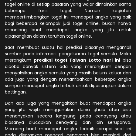
togel online di setiap pasaran yang wajar dimainkan sama
beberapa fans togel. Namun kegiatan
mempertimbangkan togel ini mendapat angka yang baik
bagi beberapa kelompok judi togel online, bukan hanya
menolong buat mendapat angka yang jitu untuk
dipasangkan dalam taruhan togel online.
Saat membuat suatu hal prediksi biasanya mengambil
sumber pada informasi pengeluaran togel semula. Maka
merangkum
prediksi togel Taiwan Lotto hari ini
bisa
dicoba banyak sistem ada yang merangkum dengan
menyaksikan angka semula yang masih belum keluar dan
ada juga yang dengan menambahkan beberapa angka
sampai mendapat angka terbaik untuk dipasangkan dalam
bettingan.
Dan ada juga yang mengaitkan buat mendapat angka
yang jitu wajib menggunakan dunia ghaib atau bisa
menanyakan secara langsung pada cenayang atau
biasanya diucapkan cenayang dan lain serupanya.
Memang buat mendapat angka terbaik sampai saat ini
anda disarankan mencari cenayang bisa menjadi dari