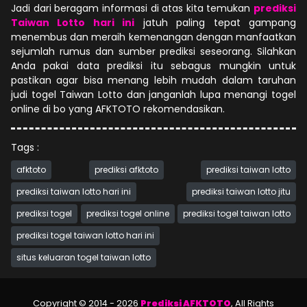
Jadi dari beragam informasi di atas kita temukan
prediksi
Taiwan Lotto hari ini
jatuh paling tepat gampang
menembus dan meraih kemenangan dengan manfaatkan
sejumlah rumus dan sumber prediksi seseorang. Silahkan
Anda pakai data prediksi itu sebagus mungkin untuk
pastikan agar bisa menang lebih mudah dalam taruhan
judi togel Taiwan Lotto dan janganlah lupa menangi togel
online di bo yang AFKTOTO rekomendasikan.
Tags :
afktoto
prediksi afktoto
prediksi taiwan lotto
prediksi taiwan lotto hari ini
prediksi taiwan lotto jitu
prediksi togel
prediksi togel online
prediksi togel taiwan lotto
prediksi togel taiwan lotto hari ini
situs keluaran togel taiwan lotto
Copyright © 2014 - 2026
Prediksi AFKTOTO
, All Rights