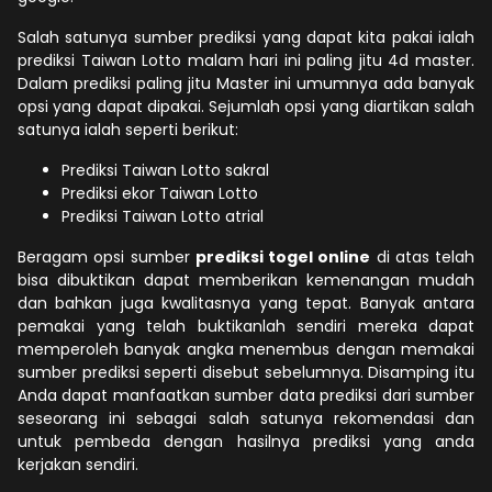
Salah satunya sumber prediksi yang dapat kita pakai ialah
prediksi Taiwan Lotto malam hari ini paling jitu 4d master.
Dalam prediksi paling jitu Master ini umumnya ada banyak
opsi yang dapat dipakai. Sejumlah opsi yang diartikan salah
satunya ialah seperti berikut:
Prediksi Taiwan Lotto sakral
Prediksi ekor Taiwan Lotto
Prediksi Taiwan Lotto atrial
Beragam opsi sumber
prediksi togel online
di atas telah
bisa dibuktikan dapat memberikan kemenangan mudah
dan bahkan juga kwalitasnya yang tepat. Banyak antara
pemakai yang telah buktikanlah sendiri mereka dapat
memperoleh banyak angka menembus dengan memakai
sumber prediksi seperti disebut sebelumnya. Disamping itu
Anda dapat manfaatkan sumber data prediksi dari sumber
seseorang ini sebagai salah satunya rekomendasi dan
untuk pembeda dengan hasilnya prediksi yang anda
kerjakan sendiri.