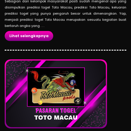
Sebagian dari kelompok masyarakat pasti sudah mengenal apa yang
disimpulkan prediksi togel Toto Macau, prediksi Toto Macau, keluaran
prediksi togel yang punya pengaruh besar untuk dimenangkan. Yap,
menjadi prediksi togel Toto Macau merupakan sesuatu kegiatan buat
bertaruh angka yang . . .
Lihat selengkapnya