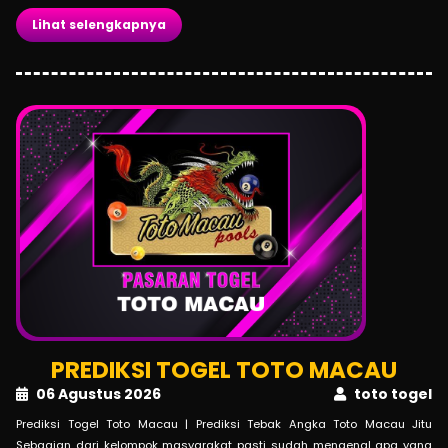
Lihat selengkapnya
PREDIKSI TOGEL TOTO MACAU
06 Agustus 2026
toto togel
Prediksi Togel Toto Macau | Prediksi Tebak Angka Toto Macau Jitu
Sebagian dari kelompok masyarakat pasti sudah mengenal apa yang