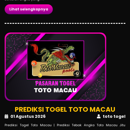
Lihat selengkapnya
PREDIKSI TOGEL TOTO MACAU
01 Agustus 2026
toto togel
Prediksi Togel Toto Macau | Prediksi Tebak Angka Toto Macau Jitu