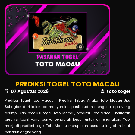
PREDIKSI TOGEL TOTO MACAU
07 Agustus 2026
toto togel
Prediksi Togel Toto Macau | Prediksi Tebak Angka Toto Macau Jitu
Sebagian dari kelompok masyarakat pasti sudah mengenal apa yang
disimpulkan prediksi togel Toto Macau, prediksi Toto Macau, keluaran
prediksi togel yang punya pengaruh besar untuk dimenangkan. Yap,
menjadi prediksi togel Toto Macau merupakan sesuatu kegiatan buat
bertaruh angka yang . . .