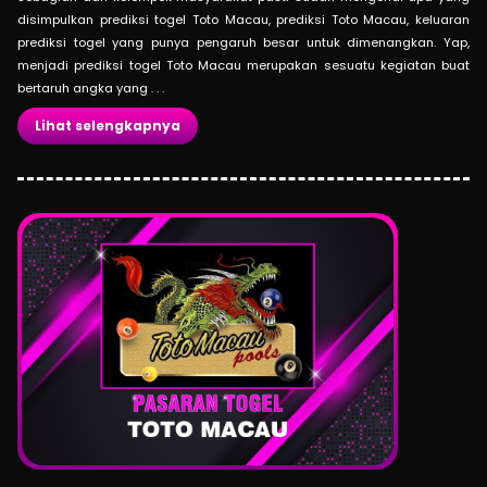
disimpulkan prediksi togel Toto Macau, prediksi Toto Macau, keluaran
prediksi togel yang punya pengaruh besar untuk dimenangkan. Yap,
menjadi prediksi togel Toto Macau merupakan sesuatu kegiatan buat
bertaruh angka yang . . .
Lihat selengkapnya