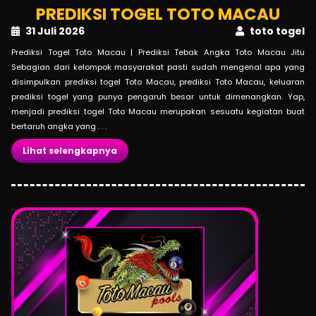
PREDIKSI TOGEL TOTO MACAU
31 Juli 2026
toto togel
Prediksi Togel Toto Macau | Prediksi Tebak Angka Toto Macau Jitu
Sebagian dari kelompok masyarakat pasti sudah mengenal apa yang
disimpulkan prediksi togel Toto Macau, prediksi Toto Macau, keluaran
prediksi togel yang punya pengaruh besar untuk dimenangkan. Yap,
menjadi prediksi togel Toto Macau merupakan sesuatu kegiatan buat
bertaruh angka yang . . .
Lihat selengkapnya