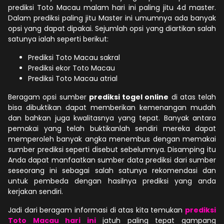
prediksi Toto Macau malam hari ini paling jitu 4d master.
Dalam prediksi paling jitu Master ini umumnya ada banyak
opsi yang dapat dipakai. Sejumlah opsi yang diartikan salah
satunya ialah seperti berikut:
Prediksi Toto Macau sakral
Prediksi ekor Toto Macau
Prediksi Toto Macau atrial
Beragam opsi sumber
prediksi togel online
di atas telah
bisa dibuktikan dapat memberikan kemenangan mudah
dan bahkan juga kwalitasnya yang tepat. Banyak antara
pemakai yang telah buktikanlah sendiri mereka dapat
memperoleh banyak angka menembus dengan memakai
sumber prediksi seperti disebut sebelumnya. Disamping itu
Anda dapat manfaatkan sumber data prediksi dari sumber
seseorang ini sebagai salah satunya rekomendasi dan
untuk pembeda dengan hasilnya prediksi yang anda
kerjakan sendiri.
Jadi dari beragam informasi di atas kita temukan
prediksi
Toto Macau hari ini
jatuh paling tepat gampang