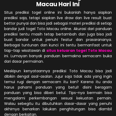
Macau Hari Ini
Situs prediksi togel online ini bukanlah hanya siapkan
prediksi saja, tetapi siapkan live draw dan live result buat
bettor punyai dan bisa jadi sebagai materi prediksi di setiap
bandar judi togel Toto Macau online. Akurasi dari panduan
prediksi tentu masih tetap bertambah dan juga bisa jadi
buat bandar untuk penuhi featur dan prasarananya.
Berbagai tuntunan dan kunci ini tentu bermanfaat untuk
tiap-tiap wisatawan di
situs keluaran togel Toto Macau
ini. Lumayan banyak panduan bermakna semacam buka
dari dasar permainan.
Meskipun kenyataannya prediksi Toto Macau bisa jadi
dibikin dengal asal-asalan. Jujur saja tidak ada yang ingin
temui rugi dengan semacam itu kan? Karena itu anda
harus pahami panduan yang betul! disini beragam
panduan yang bisa diberi betul. Tips-nya bermain bisa
mengalami perkembangan sesuai kekuatan pemain.
Walau sebegitu itu dibutuhkan dasar-dasar yang penuhi
akhirnya benarkan lakukan penghitungan bisa diambil
dengan berkaitan.