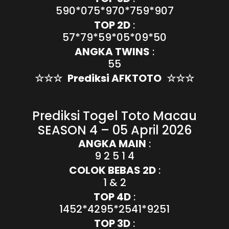
590*075*970*759*907
TOP 2D
:
57*79*59*05*09*50
ANGKA TWINS
:
55
☆☆☆
Prediksi AFKTOTO
☆☆☆
Prediksi Togel Toto Macau
SEASON 4 – 05 April 2026
ANGKA MAIN
:
9 2 5 1 4
COLOK BEBAS 2D
:
1 & 2
TOP 4D
:
1452*4295*2541*9251
TOP 3D
: