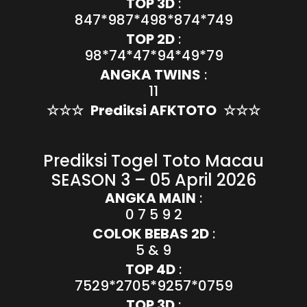
TOP 3D
:
847*987*498*874*749
TOP 2D
:
98*74*47*94*49*79
ANGKA TWINS
:
11
☆☆☆
Prediksi AFKTOTO
☆☆☆
Prediksi Togel Toto Macau
SEASON 3 – 05 April 2026
ANGKA MAIN
:
0 7 5 9 2
COLOK BEBAS 2D
:
5 & 9
TOP 4D
:
7529*2705*9257*0759
TOP 3D
: