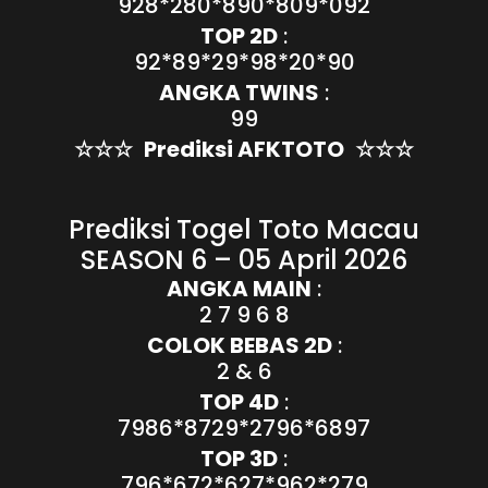
928*280*890*809*092
TOP 2D
:
92*89*29*98*20*90
ANGKA TWINS
:
99
☆☆☆
Prediksi AFKTOTO
☆☆☆
Prediksi Togel Toto Macau
SEASON 6 – 05 April 2026
ANGKA MAIN
:
2 7 9 6 8
COLOK BEBAS 2D
:
2 & 6
TOP 4D
:
7986*8729*2796*6897
TOP 3D
:
796*672*627*962*279