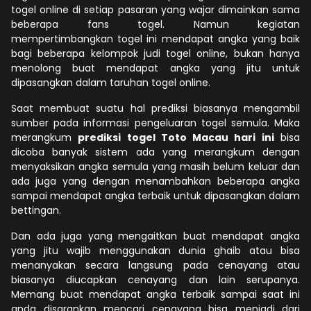
togel online di setiap pasaran yang wajar dimainkan sama
beberapa fans togel. Namun kegiatan
mempertimbangkan togel ini mendapat angka yang baik
bagi beberapa kelompok judi togel online, bukan hanya
menolong buat mendapat angka yang jitu untuk
dipasangkan dalam taruhan togel online.
Saat membuat suatu hal prediksi biasanya mengambil
sumber pada informasi pengeluaran togel semula. Maka
merangkum
prediksi togel Toto Macau hari ini
bisa
dicoba banyak sistem ada yang merangkum dengan
menyaksikan angka semula yang masih belum keluar dan
ada juga yang dengan menambahkan beberapa angka
sampai mendapat angka terbaik untuk dipasangkan dalam
bettingan.
Dan ada juga yang mengaitkan buat mendapat angka
yang jitu wajib menggunakan dunia ghaib atau bisa
menanyakan secara langsung pada cenayang atau
biasanya diucapkan cenayang dan lain serupanya.
Memang buat mendapat angka terbaik sampai saat ini
anda disarankan mencari cenayang bisa menjadi dari