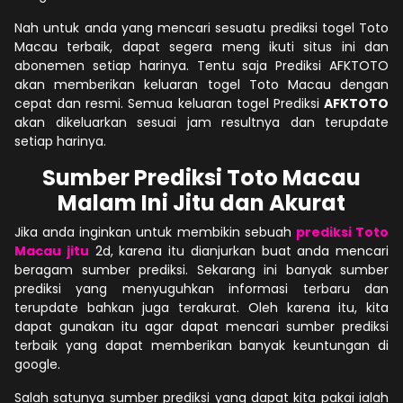
Nah untuk anda yang mencari sesuatu prediksi togel Toto
Macau terbaik, dapat segera meng ikuti situs ini dan
abonemen setiap harinya. Tentu saja Prediksi AFKTOTO
akan memberikan keluaran togel Toto Macau dengan
cepat dan resmi. Semua keluaran togel Prediksi
AFKTOTO
akan dikeluarkan sesuai jam resultnya dan terupdate
setiap harinya.
Sumber Prediksi Toto Macau
Malam Ini Jitu dan Akurat
Jika anda inginkan untuk membikin sebuah
prediksi Toto
Macau jitu
2d, karena itu dianjurkan buat anda mencari
beragam sumber prediksi. Sekarang ini banyak sumber
prediksi yang menyuguhkan informasi terbaru dan
terupdate bahkan juga terakurat. Oleh karena itu, kita
dapat gunakan itu agar dapat mencari sumber prediksi
terbaik yang dapat memberikan banyak keuntungan di
google.
Salah satunya sumber prediksi yang dapat kita pakai ialah