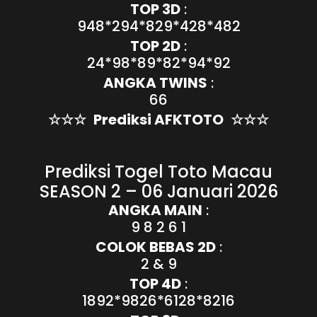
TOP 3D
:
948*294*829*428*482
TOP 2D
:
24*98*89*82*94*92
ANGKA TWINS
:
66
☆☆☆
Prediksi AFKTOTO
☆☆☆
Prediksi Togel Toto Macau
SEASON 2 – 06 Januari 2026
ANGKA MAIN
:
9 8 2 6 1
COLOK BEBAS 2D
:
2 & 9
TOP 4D
:
1892*9826*6128*8216