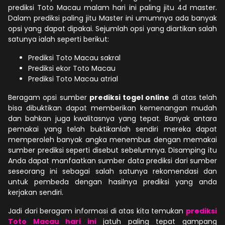
prediksi Toto Macau malam hari ini paling jitu 4d master.
Dalam prediksi paling jitu Master ini umumnya ada banyak
opsi yang dapat dipakai. Sejumlah opsi yang diartikan salah
satunya ialah seperti berikut:
Prediksi Toto Macau sakral
Prediksi ekor Toto Macau
Prediksi Toto Macau atrial
Beragam opsi sumber
prediksi togel online
di atas telah
bisa dibuktikan dapat memberikan kemenangan mudah
dan bahkan juga kwalitasnya yang tepat. Banyak antara
pemakai yang telah buktikanlah sendiri mereka dapat
memperoleh banyak angka menembus dengan memakai
sumber prediksi seperti disebut sebelumnya. Disamping itu
Anda dapat manfaatkan sumber data prediksi dari sumber
seseorang ini sebagai salah satunya rekomendasi dan
untuk pembeda dengan hasilnya prediksi yang anda
kerjakan sendiri.
Jadi dari beragam informasi di atas kita temukan
prediksi
Toto Macau hari ini
jatuh paling tepat gampang