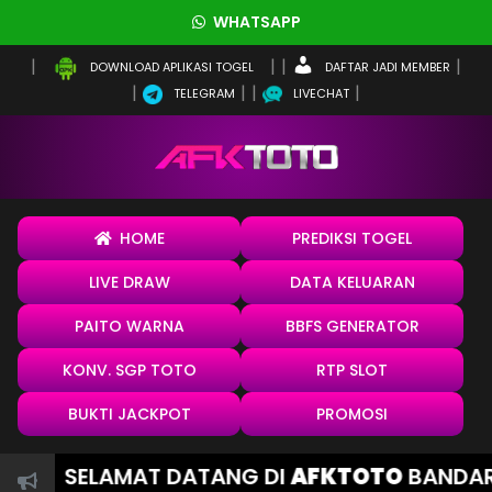
WHATSAPP
DAFTAR JADI MEMBER
DOWNLOAD APLIKASI TOGEL
TELEGRAM
LIVECHAT
HOME
PREDIKSI TOGEL
LIVE DRAW
DATA KELUARAN
PAITO WARNA
BBFS GENERATOR
KONV. SGP TOTO
RTP SLOT
BUKTI JACKPOT
PROMOSI
SELAMAT DATANG DI
AFKTOTO
BANDAR TOGE