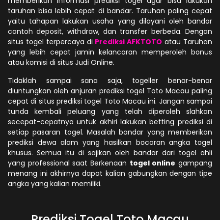
memberikan informasi prediksi togel agar bisa lakukan
taruhan bisa lebih cepat di bandar. Taruhan paling cepat
yaitu tahapan lakukan usaha yang dilayani oleh bandar
contoh deposit, withdraw, dan transfer berbeda. Dengan
situs togel terpercaya di
Prediksi AFKTOTO
atau Taruhan
yang lebih cepat jamin kelancaran memperoleh bonus
atau komisi di situs Judi Online.
Tidaklah sampai sana saja, togeller benar-benar
diuntungkan oleh anjuran prediksi togel Toto Macau paling
cepat di situs prediksi togel Toto Macau ini. Jangan sampai
tunda kembali peluang yang telah diperoleh slahkan
secepat-cepatnya untuk akhiri lakukan betting prediksi di
setiap pasaran togel. Masalah bandar yang memberikan
prediksi dewa alam yang hasilkan bocoran angka togel
khusus. Semua itu di sajikan oleh bandar dari togel ahli
yang professional saat Berkenaan
togel online
gampang
menang ini akhirnya dapat kalian gabungkan dengan tipe
angka yang kalian memiliki.
Prediksi Togel Toto Macau