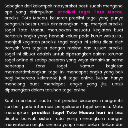
Sebagian dari kelompok masyarakat pasti sudah mengenal
apa yang disimpulkan
prediksi togel Toto Macau
,
prediksi Toto Macau, keluaran prediksi togel yang punya
pengaruh besar untuk dimenangkan. Yap, menjadi prediksi
togel Toto Macau merupakan sesuatu kegiatan buat
bertaruh angka yang hendak keluar pada kurun waktu itu,
menjadi kegiatan prediksi togel angka ini selalu dicari oleh
banyak fans togeller dengan makna dan tujuan prediksi
togel ini dibuat adalah untuk dipasangkan dalam taruhan
togel online di setiap pasaran yang wajar dimainkan sama
beberapa fans togel. Namun kegiatan
mempertimbangkan togel ini mendapat angka yang baik
bagi beberapa kelompok judi togel online, bukan hanya
menolong buat mendapat angka yang jitu untuk
dipasangkan dalam taruhan togel online.
Saat membuat suatu hal prediksi biasanya mengambil
sumber pada informasi pengeluaran togel semula. Maka
merangkum
prediksi togel Toto Macau hari ini
bisa
dicoba banyak sistem ada yang merangkum dengan
menyaksikan angka semula yang masih belum keluar dan