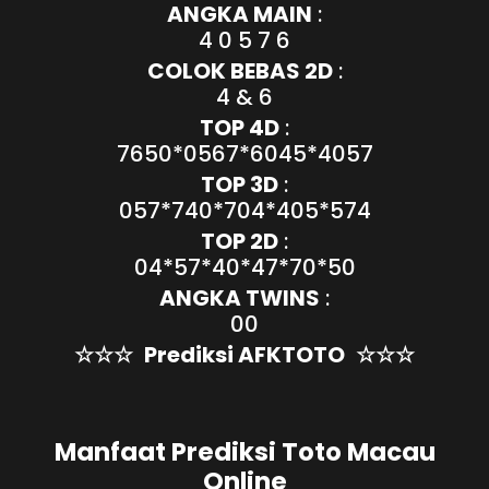
ANGKA MAIN
:
4 0 5 7 6
COLOK BEBAS 2D
:
4 & 6
TOP 4D
:
7650*0567*6045*4057
TOP 3D
:
057*740*704*405*574
TOP 2D
:
04*57*40*47*70*50
ANGKA TWINS
:
00
☆☆☆
Prediksi AFKTOTO
☆☆☆
Manfaat Prediksi Toto Macau
Online