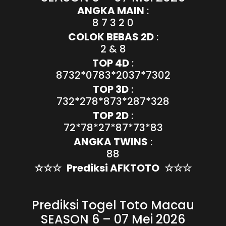
ANGKA MAIN
:
8 7 3 2 0
COLOK BEBAS 2D
:
2 & 8
TOP 4D
:
8732*0783*2037*7302
TOP 3D
:
732*278*873*287*328
TOP 2D
:
72*78*27*87*73*83
ANGKA TWINS
:
88
☆☆☆
Prediksi AFKTOTO
☆☆☆
Prediksi Togel Toto Macau
SEASON 6 – 07 Mei 2026