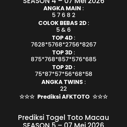
SEASON 4 – 07 Mei 2026
ANGKA MAIN
:
5 7 6 8 2
COLOK BEBAS 2D
:
5 & 6
TOP 4D
:
7628*5768*2756*8267
TOP 3D
:
875*768*857*576*685
TOP 2D
:
75*87*57*56*68*58
ANGKA TWINS
:
22
☆☆☆
Prediksi AFKTOTO
☆☆☆
Prediksi Togel Toto Macau
SEASON 5 – 07 Mei 2026