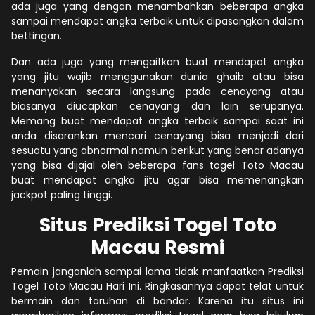
ada juga yang dengan menambahkan beberapa angka
sampai mendapat angka terbaik untuk dipasangkan dalam
bettingan.
Dan ada juga yang mengaitkan buat mendapat angka
yang jitu wajib menggunakan dunia ghaib atau bisa
menanyakan secara langsung pada cenayang atau
biasanya diucapkan cenayang dan lain serupanya.
Memang buat mendapat angka terbaik sampai saat ini
anda disarankan mencari cenayang bisa menjadi dari
sesuatu yang abnormal namun berikut yang benar adanya
yang bisa dijajal oleh beberapa fans togel Toto Macau
buat mendapat angka jitu agar bisa memenangkan
jackpot paling tinggi.
Situs Prediksi Togel Toto
Macau Resmi
Pemain janganlah sampai lama tidak manfaatkan Prediksi
Togel Toto Macau Hari Ini. Ringkasannya dapat telat untuk
bermain dan taruhan di bandar. Karena itu situs ini