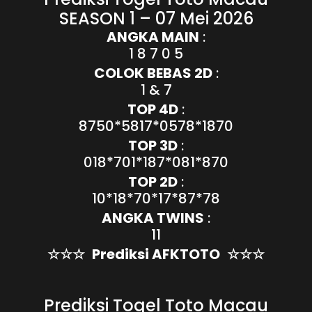
SEASON 1 – 07 Mei 2026
ANGKA MAIN
:
1 8 7 0 5
COLOK BEBAS 2D
:
1 & 7
TOP 4D
:
8750*5817*0578*1870
TOP 3D
:
018*701*187*081*870
TOP 2D
:
10*18*70*17*87*78
ANGKA TWINS
:
11
☆☆☆
Prediksi AFKTOTO
☆☆☆
Prediksi Togel Toto Macau