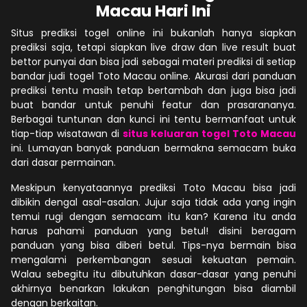
Macau Hari Ini
Situs prediksi togel online ini bukanlah hanya siapkan
prediksi saja, tetapi siapkan live draw dan live result buat
bettor punyai dan bisa jadi sebagai materi prediksi di setiap
bandar judi togel Toto Macau online. Akurasi dari panduan
prediksi tentu masih tetap bertambah dan juga bisa jadi
buat bandar untuk penuhi featur dan prasarananya.
Berbagai tuntunan dan kunci ini tentu bermanfaat untuk
tiap-tiap wisatawan di
situs keluaran togel Toto Macau
ini. Lumayan banyak panduan bermakna semacam buka
dari dasar permainan.
Meskipun kenyataannya prediksi Toto Macau bisa jadi
dibikin dengal asal-asalan. Jujur saja tidak ada yang ingin
temui rugi dengan semacam itu kan? Karena itu anda
harus pahami panduan yang betul! disini beragam
panduan yang bisa diberi betul. Tips-nya bermain bisa
mengalami perkembangan sesuai kekuatan pemain.
Walau sebegitu itu dibutuhkan dasar-dasar yang penuhi
akhirnya benarkan lakukan penghitungan bisa diambil
dengan berkaitan.