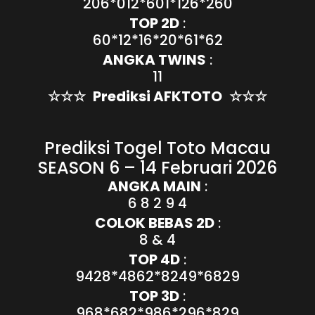
206*012*601*126*260
TOP 2D
:
60*12*16*20*61*62
ANGKA TWINS
:
11
☆☆☆
Prediksi AFKTOTO
☆☆☆
Prediksi Togel Toto Macau
SEASON 6 – 14 Februari 2026
ANGKA MAIN
:
6 8 2 9 4
COLOK BEBAS 2D
:
8 & 4
TOP 4D
:
9428*4862*8249*6829
TOP 3D
:
968*682*986*296*829