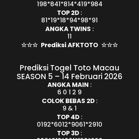
198*841*814*419*984
TOP 2D
:
81*19*18*94*98*91
ANGKA TWINS
:
11
☆☆☆
Prediksi AFKTOTO
☆☆☆
Prediksi Togel Toto Macau
SEASON 5 – 14 Februari 2026
ANGKA MAIN
:
6 0 1 2 9
COLOK BEBAS 2D
:
9 & 1
TOP 4D
:
0192*6012*9061*2910
TOP 3D
: