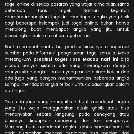
togel online di setiap pasaran yang wajar dimainkan sama
beberapa fans togel. Namun kegiatan
mempertimbangkan togel ini mendapat angka yang baik
bagi beberapa kelompok judi togel online, bukan hanya
menolong buat mendapat angka yang jitu untuk
dipasangkan dalam taruhan togel online.
Saat membuat suatu hal prediksi biasanya mengambil
sumber pada informasi pengeluaran togel semula. Maka
merangkum
prediksi togel Toto Macau hari ini
bisa
dicoba banyak sistem ada yang merangkum dengan
menyaksikan angka semula yang masih belum keluar dan
ada juga yang dengan menambahkan beberapa angka
sampai mendapat angka terbaik untuk dipasangkan dalam
bettingan.
Dan ada juga yang mengaitkan buat mendapat angka
yang jitu wajib menggunakan dunia ghaib atau bisa
menanyakan secara langsung pada cenayang atau
biasanya diucapkan cenayang dan lain serupanya.
Memang buat mendapat angka terbaik sampai saat ini
anda disarankan mencari cenayang bisa menjadi dari