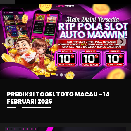
PREDIKSI TOGEL TOTO MACAU – 14
FEBRUARI 2026