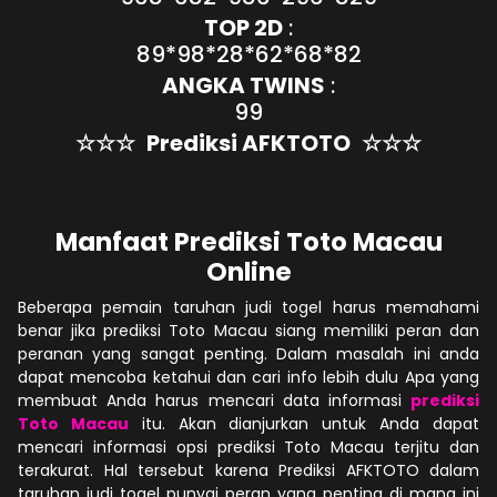
TOP 2D
:
89*98*28*62*68*82
ANGKA TWINS
:
99
☆☆☆
Prediksi AFKTOTO
☆☆☆
Manfaat Prediksi Toto Macau
Online
Beberapa pemain taruhan judi togel harus memahami
benar jika prediksi Toto Macau siang memiliki peran dan
peranan yang sangat penting. Dalam masalah ini anda
dapat mencoba ketahui dan cari info lebih dulu Apa yang
membuat Anda harus mencari data informasi
prediksi
Toto Macau
itu. Akan dianjurkan untuk Anda dapat
mencari informasi opsi prediksi Toto Macau terjitu dan
terakurat. Hal tersebut karena Prediksi AFKTOTO dalam
taruhan judi togel punyai peran yang penting di mana ini