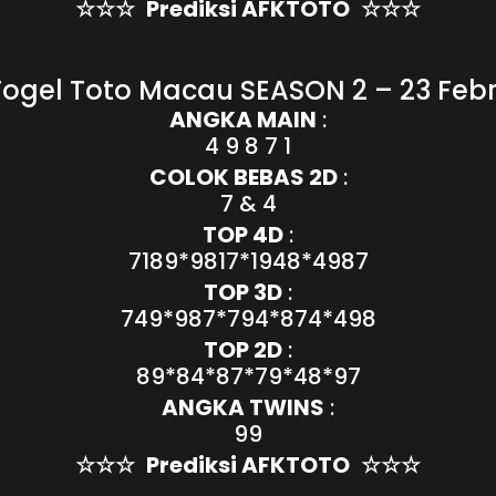
☆☆☆
Prediksi AFKTOTO
☆☆☆
 Togel Toto Macau SEASON 2 – 23 Febr
ANGKA MAIN
:
4 9 8 7 1
COLOK BEBAS 2D
:
7 & 4
TOP 4D
:
7189*9817*1948*4987
TOP 3D
:
749*987*794*874*498
TOP 2D
:
89*84*87*79*48*97
ANGKA TWINS
:
99
☆☆☆
Prediksi AFKTOTO
☆☆☆