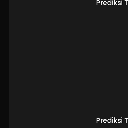
Prediksi
Prediksi