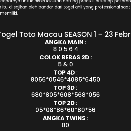
cepatnya untuk akhiri lakukan betting prediksi di setiap pasar
tu di sajikan oleh bandar dari togel ahli yang professional sa
memiliki.
 Togel Toto Macau SEASON 1 – 23 Febr
ANGKA MAIN
:
8 0 5 6 4
COLOK BEBAS 2D
:
5 & 0
TOP 4D
:
8056*0546*4085*6450
TOP 3D
:
680*805*608*568*056
TOP 2D
:
05*08*86*60*80*56
ANGKA TWINS
:
00