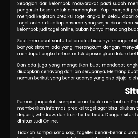
Sebagian dari kelompok masyarakat pasti sudah me
pengaruh besar untuk dimenangkan. Yap, menjadi pre
menjadi kegiatan prediksi togel angka ini selalu dicar
togel online di setiap pasaran yang wajar dimainka
kelompok judi togel online, bukan hanya menolong bua
Saat membuat suatu hal prediksi biasanya mengambi
banyak sistem ada yang merangkum dengan menyak
mendapat angka terbaik untuk dipasangkan dalam bett
Dan ada juga yang mengaitkan buat mendapat angka
diucapkan cenayang dan lain serupanya. Memang buat 
namun berikut yang benar adanya yang bisa dijajal ole
Si
Pemain janganlah sampai lama tidak manfaatkan Predik
memberikan informasi prediksi togel agar bisa lakukan 
deposit, withdraw, dan transfer berbeda. Dengan situs t
di situs Judi Online.
Tidaklah sampai sana saja, togeller benar-benar diuntu