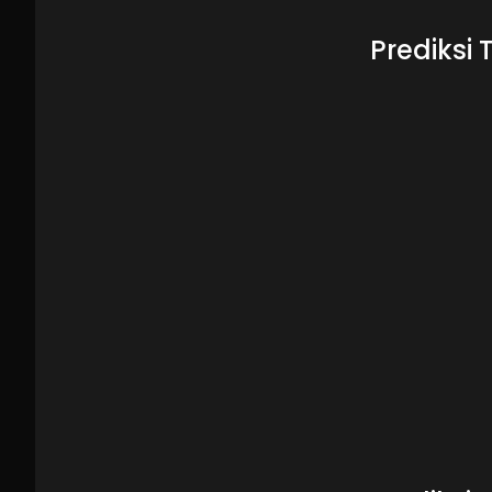
Prediksi