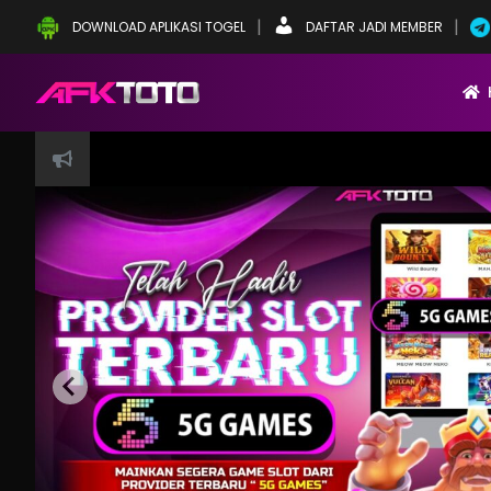
DAFTAR JADI MEMBER
DOWNLOAD APLIKASI TOGEL