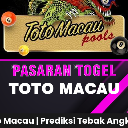
to Macau | Prediksi Tebak Ang