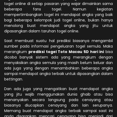
togel online di setiap pasaran yang wajar dimainkan sama
beberapa fans togel. Namun kegiatan
mempertimbangkan togel ini mendapat angka yang baik
bagi beberapa kelompok judi togel online, bukan hanya
menolong buat mendapat angka yang jitu untuk
dipasangkan dalam taruhan togel online.
Saat membuat suatu hal prediksi biasanya mengambil
sumber pada informasi pengeluaran togel semula. Maka
merangkum
prediksi togel Toto Macau 5D hari ini
bisa
dicoba banyak sistem ada yang merangkum dengan
menyaksikan angka semula yang masih belum keluar dan
ada juga yang dengan menambahkan beberapa angka
sampai mendapat angka terbaik untuk dipasangkan dalam
bettingan.
Dan ada juga yang mengaitkan buat mendapat angka
yang jitu wajib menggunakan dunia ghaib atau bisa
menanyakan secara langsung pada cenayang atau
biasanya diucapkan cenayang dan lain serupanya.
Memang buat mendapat angka terbaik sampai saat ini
anda disarankan mencari cenayang bisa menjadi dari