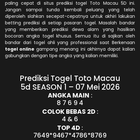
paling cepat di situs prediksi togel Toto Macau 5D ini.
Jangan sampai tunda kembali peluang yang telah
diperoleh slahkan secepat-cepatnya untuk akhiri lakukan
betting prediksi di setiap pasaran togel. Masalah bandar
yang memberikan prediksi dewa alam yang hasilkan
bocoran angka togel khusus. Semua itu di sajikan oleh
bandar dari togel ahli yang professional saat Berkenaan
togel online
gampang menang ini akhirnya dapat kalian
gabungkan dengan tipe angka yang kalian memiliki.
Prediksi Togel Toto Macau
5d SEASON 1 – 07 Mei 2026
ANGKA MAIN
:
8 7 6 9 4
COLOK BEBAS 2D
:
4 & 6
TOP 4D
:
7649*9467*4786*8769