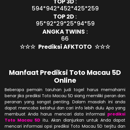
TOP 3D
:
594*942*452*425*259
TOP 2D
:
95*92*29*25*94*59
ANGKA TWINS
:
66
☆☆☆
Prediksi AFKTOTO
☆☆☆
Manfaat Prediksi Toto Macau 5D
Online
Beberapa pemain taruhan judi togel harus memahami
benar jika prediksi Toto Macau 5D siang memiliki peran dan
peranan yang sangat penting. Dalam masalah ini anda
dapat mencoba ketahui dan cari info lebih dulu Apa yang
membuat Anda harus mencari data informasi
prediksi
Toto Macau 5D
itu. Akan dianjurkan untuk Anda dapat
mencari informasi opsi prediksi Toto Macau 5D terjitu dan