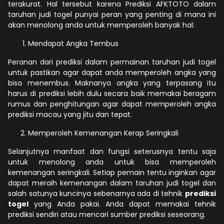
terakurat. Hal tersebut karena Prediksi AFKTOTO dalam
taruhan judi togel punyai peran yang penting di mana ini
akan menolong anda untuk memperoleh banyak hal:
Mendapat Angka Tembus
Peranan dari prediksi dalam permainan taruhan judi togel
untuk pastikan agar dapat anda memperoleh angka yang
bisa menembus. Maknanya angka yang terpasang itu
harus di prediksi lebih dulu secara baik memakai beragam
rumus dan penghitungan agar dapat memperoleh angka
prediksi macau yang jitu dan tepat.
Memperoleh Kemenangan Kerap Seringkali
Selanjutnya manfaat dan fungsi seterusnya tentu saja
untuk menolong anda untuk bisa memperoleh
kemenangan seringkali. Setiap pemain tentu inginkan agar
dapat meraih kemenangan dalam taruhan judi togel dan
salah satunya kuncinya sebenarnya ada di tehnik
prediksi
togel
yang Anda pakai. Anda dapat memakai tehnik
prediksi sendiri atau mencari sumber prediksi seseorang.