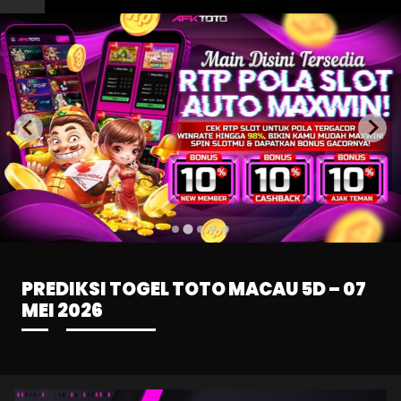
PREDIKSI TOGEL TOTO MACAU 5D – 07
MEI 2026