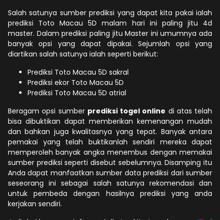
Salah satunya sumber prediksi yang dapat kita pakai ialah
prediksi Toto Macau 5D malam hari ini paling jitu 4d
master. Dalam prediksi paling jitu Master ini umumnya ada
banyak opsi yang dapat dipakai. Sejumlah opsi yang
diartikan salah satunya ialah seperti berikut:
Prediksi Toto Macau 5D sakral
Prediksi ekor Toto Macau 5D
Prediksi Toto Macau 5D atrial
Beragam opsi sumber
prediksi togel online
di atas telah
bisa dibuktikan dapat memberikan kemenangan mudah
dan bahkan juga kwalitasnya yang tepat. Banyak antara
pemakai yang telah buktikanlah sendiri mereka dapat
memperoleh banyak angka menembus dengan memakai
sumber prediksi seperti disebut sebelumnya. Disamping itu
Anda dapat manfaatkan sumber data prediksi dari sumber
seseorang ini sebagai salah satunya rekomendasi dan
untuk pembeda dengan hasilnya prediksi yang anda
kerjakan sendiri.