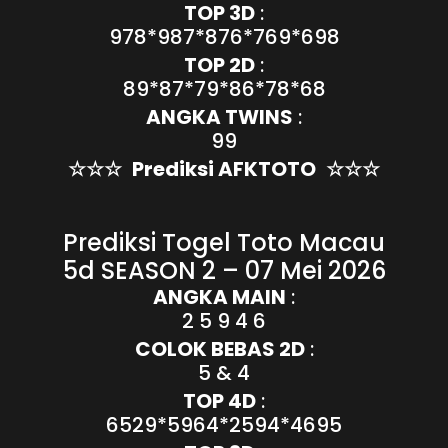
TOP 3D
:
978*987*876*769*698
TOP 2D
:
89*87*79*86*78*68
ANGKA TWINS
:
99
☆☆☆
Prediksi AFKTOTO
☆☆☆
Prediksi Togel Toto Macau
5d SEASON 2 – 07 Mei 2026
ANGKA MAIN
:
2 5 9 4 6
COLOK BEBAS 2D
:
5 & 4
TOP 4D
:
6529*5964*2594*4695