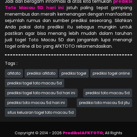
Jadi dari beragam informasi di atas kita temukan
prediksi
Toto Macau 5D hari ini
jatuh paling tepat gampang
menembus dan meraih kemenangan dengan manfaatkan
sejumlah rumus dan sumber prediksi seseorang. Silahkan
Anda pakai data prediksi itu sebagus mungkin untuk
pastikan agar bisa menang lebih mudah dalam taruhan
judi togel Toto Macau 5D dan janganlah lupa menangi
togel online di bo yang AFKTOTO rekomendasikan.
Tags :
afktoto
prediksi afktoto
prediksi togel
prediksi togel online
prediksi togel toto macau 5d
prediksi togel toto macau 5d hari ini
prediksi toto macau 5d
prediksi toto macau 5d hari ini
prediksi toto macau 5d jitu
situs keluaran togel toto macau 5d
Copyright © 2014 - 2026
Prediksi AFKTOTO
, All Rights