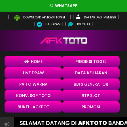
WHATSAPP
DAFTAR JADI MEMBER
DOWNLOAD APLIKASI TOGEL
TELEGRAM
LIVECHAT
HOME
PREDIKSI TOGEL
LIVE DRAW
DATA KELUARAN
PAITO WARNA
BBFS GENERATOR
KONV. SGP TOTO
RTP SLOT
BUKTI JACKPOT
PROMOSI
SELAMAT DATANG DI
AFKTOTO
BANDAR TOG