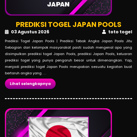
PREDIKSI TOGEL JAPAN POOLS
03 Agustus 2026
toto togel
Prediksi Togel Japan Pools | Prediksi Tebak Angka Japan Pools Jitu
Sebagian dari kelompok masyarakat pasti sudah mengenal apa yang
disimpulkan prediksi togel Japan Pools, prediksi Japan Pools, keluaran
prediksi togel yang punya pengaruh besar untuk dimenangkan. Yap,
menjadi prediksi togel Japan Pools merupakan sesuatu kegiatan buat
bertaruh angka yang . . .
Lihat selengkapnya