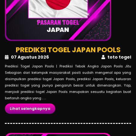
PREDIKSI TOGEL JAPAN POOLS
07 Agustus 2026
toto togel
Prediksi Togel Japan Pools | Prediksi Tebak Angka Japan Pools Jitu
Sebagian dari kelompok masyarakat pasti sudah mengenal apa yang
disimpulkan prediksi togel Japan Pools, prediksi Japan Pools, keluaran
prediksi togel yang punya pengaruh besar untuk dimenangkan. Yap,
menjadi prediksi togel Japan Pools merupakan sesuatu kegiatan buat
bertaruh angka yang . . .
Lihat selengkapnya