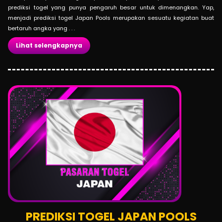
prediksi togel yang punya pengaruh besar untuk dimenangkan. Yap,
menjadi prediksi togel Japan Pools merupakan sesuatu kegiatan buat
bertaruh angka yang . . .
Lihat selengkapnya
PREDIKSI TOGEL JAPAN POOLS