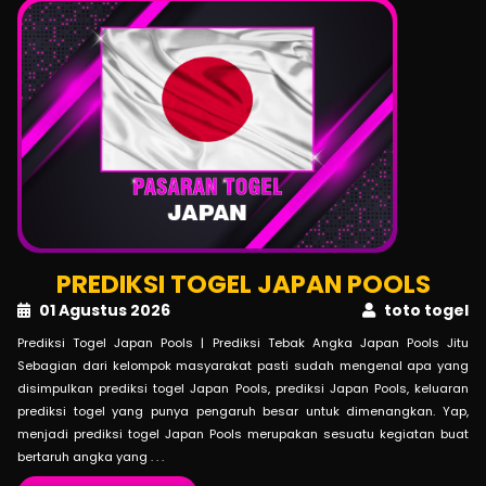
PREDIKSI TOGEL JAPAN POOLS
01 Agustus 2026
toto togel
Prediksi Togel Japan Pools | Prediksi Tebak Angka Japan Pools Jitu
Sebagian dari kelompok masyarakat pasti sudah mengenal apa yang
disimpulkan prediksi togel Japan Pools, prediksi Japan Pools, keluaran
prediksi togel yang punya pengaruh besar untuk dimenangkan. Yap,
menjadi prediksi togel Japan Pools merupakan sesuatu kegiatan buat
bertaruh angka yang . . .