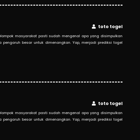
toto togel
i kelompok masyarakat pasti sudah mengenal apa yang disimpulkan
nya pengaruh besar untuk dimenangkan. Yap, menjadi prediksi togel
toto togel
i kelompok masyarakat pasti sudah mengenal apa yang disimpulkan
nya pengaruh besar untuk dimenangkan. Yap, menjadi prediksi togel