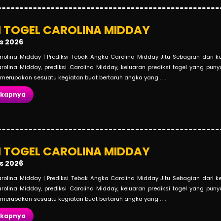
I TOGEL CAROLINA MIDDAY
s 2026
Carolina Midday | Prediksi Tebak Angka Carolina Midday Jitu Sebagian dar
arolina Midday, prediksi Carolina Midday, keluaran prediksi togel yang pu
merupakan sesuatu kegiatan buat bertaruh angka yang . . .
gkapnya
I TOGEL CAROLINA MIDDAY
s 2026
Carolina Midday | Prediksi Tebak Angka Carolina Midday Jitu Sebagian dar
arolina Midday, prediksi Carolina Midday, keluaran prediksi togel yang pu
merupakan sesuatu kegiatan buat bertaruh angka yang . . .
gkapnya