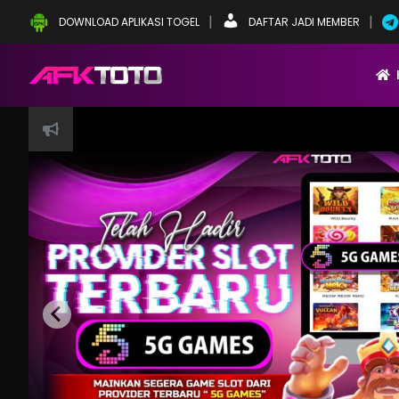
DAFTAR JADI MEMBER
DOWNLOAD APLIKASI TOGEL