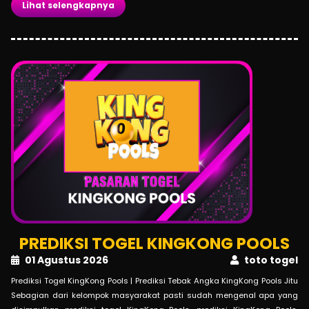
Lihat selengkapnya
PREDIKSI TOGEL KINGKONG POOLS
01 Agustus 2026
toto togel
Prediksi Togel KingKong Pools | Prediksi Tebak Angka KingKong Pools Jitu
Sebagian dari kelompok masyarakat pasti sudah mengenal apa yang