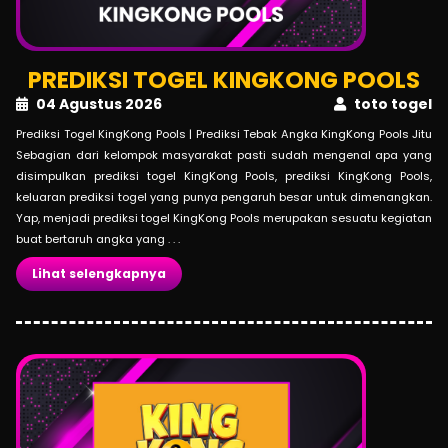
PREDIKSI TOGEL KINGKONG POOLS
04 Agustus 2026
toto togel
Prediksi Togel KingKong Pools | Prediksi Tebak Angka KingKong Pools Jitu
Sebagian dari kelompok masyarakat pasti sudah mengenal apa yang
disimpulkan prediksi togel KingKong Pools, prediksi KingKong Pools,
keluaran prediksi togel yang punya pengaruh besar untuk dimenangkan.
Yap, menjadi prediksi togel KingKong Pools merupakan sesuatu kegiatan
buat bertaruh angka yang . . .
Lihat selengkapnya