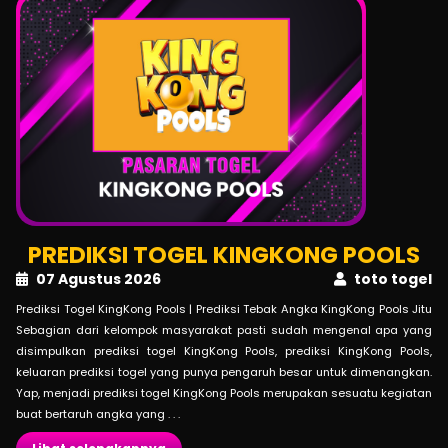
PREDIKSI TOGEL KINGKONG POOLS
07 Agustus 2026
toto togel
Prediksi Togel KingKong Pools | Prediksi Tebak Angka KingKong Pools Jitu
Sebagian dari kelompok masyarakat pasti sudah mengenal apa yang
disimpulkan prediksi togel KingKong Pools, prediksi KingKong Pools,
keluaran prediksi togel yang punya pengaruh besar untuk dimenangkan.
Yap, menjadi prediksi togel KingKong Pools merupakan sesuatu kegiatan
buat bertaruh angka yang . . .