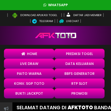
WHATSAPP
DAFTAR JADI MEMBER
DOWNLOAD APLIKASI TOGEL
TELEGRAM
LIVECHAT
HOME
PREDIKSI TOGEL
LIVE DRAW
DATA KELUARAN
PAITO WARNA
BBFS GENERATOR
KONV. SGP TOTO
RTP SLOT
BUKTI JACKPOT
PROMOSI
SELAMAT DATANG DI
AFKTOTO
BANDAR TOG