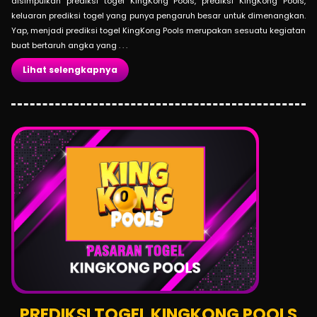
disimpulkan prediksi togel KingKong Pools, prediksi KingKong Pools,
keluaran prediksi togel yang punya pengaruh besar untuk dimenangkan.
Yap, menjadi prediksi togel KingKong Pools merupakan sesuatu kegiatan
buat bertaruh angka yang . . .
Lihat selengkapnya
PREDIKSI TOGEL KINGKONG POOLS