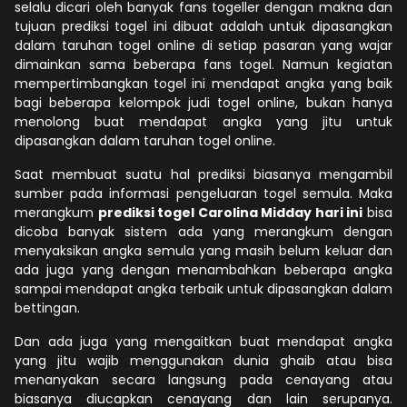
selalu dicari oleh banyak fans togeller dengan makna dan
tujuan prediksi togel ini dibuat adalah untuk dipasangkan
dalam taruhan togel online di setiap pasaran yang wajar
dimainkan sama beberapa fans togel. Namun kegiatan
mempertimbangkan togel ini mendapat angka yang baik
bagi beberapa kelompok judi togel online, bukan hanya
menolong buat mendapat angka yang jitu untuk
dipasangkan dalam taruhan togel online.
Saat membuat suatu hal prediksi biasanya mengambil
sumber pada informasi pengeluaran togel semula. Maka
merangkum
prediksi togel Carolina Midday hari ini
bisa
dicoba banyak sistem ada yang merangkum dengan
menyaksikan angka semula yang masih belum keluar dan
ada juga yang dengan menambahkan beberapa angka
sampai mendapat angka terbaik untuk dipasangkan dalam
bettingan.
Dan ada juga yang mengaitkan buat mendapat angka
yang jitu wajib menggunakan dunia ghaib atau bisa
menanyakan secara langsung pada cenayang atau
biasanya diucapkan cenayang dan lain serupanya.