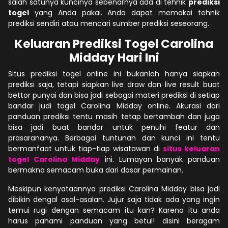
salah satunya kuncinya sebenarnya ada di tehnik
prediksi
togel
yang Anda pakai. Anda dapat memakai tehnik
prediksi sendiri atau mencari sumber prediksi seseorang.
Keluaran Prediksi Togel Carolina
Midday Hari Ini
Situs prediksi togel online ini bukanlah hanya siapkan
prediksi saja, tetapi siapkan live draw dan live result buat
bettor punyai dan bisa jadi sebagai materi prediksi di setiap
bandar judi togel Carolina Midday online. Akurasi dari
panduan prediksi tentu masih tetap bertambah dan juga
bisa jadi buat bandar untuk penuhi featur dan
prasarananya. Berbagai tuntunan dan kunci ini tentu
bermanfaat untuk tiap-tiap wisatawan di
situs keluaran
togel Carolina Midday
ini. Lumayan banyak panduan
bermakna semacam buka dari dasar permainan.
Meskipun kenyataannya prediksi Carolina Midday bisa jadi
dibikin dengal asal-asalan. Jujur saja tidak ada yang ingin
temui rugi dengan semacam itu kan? Karena itu anda
harus pahami panduan yang betul! disini beragam