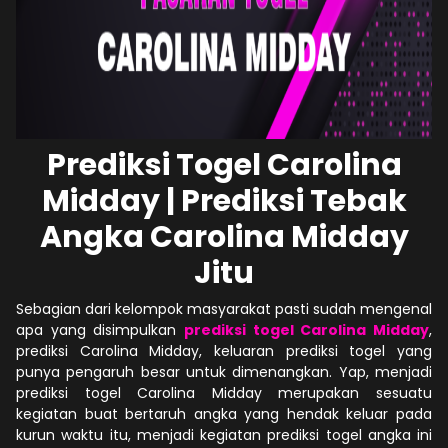
Prediksi Togel Carolina
Midday | Prediksi Tebak
Angka Carolina Midday
Jitu
Sebagian dari kelompok masyarakat pasti sudah mengenal
apa yang disimpulkan
prediksi togel Carolina Midday
,
prediksi Carolina Midday, keluaran prediksi togel yang
punya pengaruh besar untuk dimenangkan. Yap, menjadi
prediksi togel Carolina Midday merupakan sesuatu
kegiatan buat bertaruh angka yang hendak keluar pada
kurun waktu itu, menjadi kegiatan prediksi togel angka ini