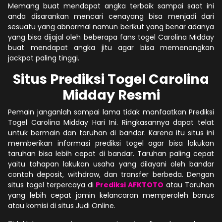
Memang buat mendapat angka terbaik sampai saat ini
anda disarankan mencari cenayang bisa menjadi dari
sesuatu yang abnormal namun berikut yang benar adanya
yang bisa dijajal oleh beberapa fans togel Carolina Midday
buat mendapat angka jitu agar bisa memenangkan
jackpot paling tinggi.
Situs Prediksi Togel Carolina
Midday Resmi
Pemain janganlah sampai lama tidak manfaatkan Prediksi
Togel Carolina Midday Hari Ini. Ringkasannya dapat telat
untuk bermain dan taruhan di bandar. Karena itu situs ini
memberikan informasi prediksi togel agar bisa lakukan
taruhan bisa lebih cepat di bandar. Taruhan paling cepat
yaitu tahapan lakukan usaha yang dilayani oleh bandar
contoh deposit, withdraw, dan transfer berbeda. Dengan
situs togel terpercaya di
Prediksi AFKTOTO
atau Taruhan
yang lebih cepat jamin kelancaran memperoleh bonus
atau komisi di situs Judi Online.