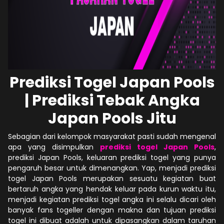
Prediksi Togel Japan Pools
| Prediksi Tebak Angka
Japan Pools Jitu
Sebagian dari kelompok masyarakat pasti sudah mengenal
apa yang disimpulkan
prediksi togel Japan Pools
,
prediksi Japan Pools, keluaran prediksi togel yang punya
pengaruh besar untuk dimenangkan. Yap, menjadi prediksi
togel Japan Pools merupakan sesuatu kegiatan buat
bertaruh angka yang hendak keluar pada kurun waktu itu,
menjadi kegiatan prediksi togel angka ini selalu dicari oleh
banyak fans togeller dengan makna dan tujuan prediksi
togel ini dibuat adalah untuk dipasangkan dalam taruhan