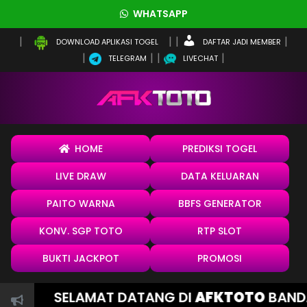
WHATSAPP
DAFTAR JADI MEMBER
DOWNLOAD APLIKASI TOGEL
TELEGRAM
LIVECHAT
HOME
PREDIKSI TOGEL
LIVE DRAW
DATA KELUARAN
PAITO WARNA
BBFS GENERATOR
KONV. SGP TOTO
RTP SLOT
BUKTI JACKPOT
PROMOSI
SELAMAT DATANG DI
AFKTOTO
BANDAR T