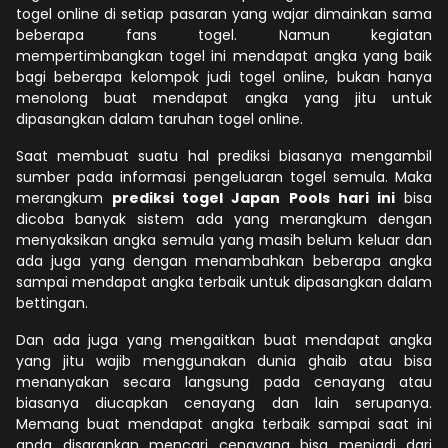
togel online di setiap pasaran yang wajar dimainkan sama
beberapa fans togel. Namun kegiatan
mempertimbangkan togel ini mendapat angka yang baik
bagi beberapa kelompok judi togel online, bukan hanya
menolong buat mendapat angka yang jitu untuk
dipasangkan dalam taruhan togel online.
Saat membuat suatu hal prediksi biasanya mengambil
sumber pada informasi pengeluaran togel semula. Maka
merangkum
prediksi togel Japan Pools hari ini
bisa
dicoba banyak sistem ada yang merangkum dengan
menyaksikan angka semula yang masih belum keluar dan
ada juga yang dengan menambahkan beberapa angka
sampai mendapat angka terbaik untuk dipasangkan dalam
bettingan.
Dan ada juga yang mengaitkan buat mendapat angka
yang jitu wajib menggunakan dunia ghaib atau bisa
menanyakan secara langsung pada cenayang atau
biasanya diucapkan cenayang dan lain serupanya.
Memang buat mendapat angka terbaik sampai saat ini
anda disarankan mencari cenayang bisa menjadi dari