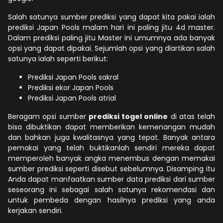
Salah satunya sumber prediksi yang dapat kita pakai ialah
prediksi Japan Pools malam hari ini paling jitu 4d master.
Dalam prediksi paling jitu Master ini umumnya ada banyak
opsi yang dapat dipakai. Sejumlah opsi yang diartikan salah
satunya ialah seperti berikut:
Prediksi Japan Pools sakral
Prediksi ekor Japan Pools
Prediksi Japan Pools atrial
Beragam opsi sumber
prediksi togel online
di atas telah
bisa dibuktikan dapat memberikan kemenangan mudah
dan bahkan juga kwalitasnya yang tepat. Banyak antara
pemakai yang telah buktikanlah sendiri mereka dapat
memperoleh banyak angka menembus dengan memakai
sumber prediksi seperti disebut sebelumnya. Disamping itu
Anda dapat manfaatkan sumber data prediksi dari sumber
seseorang ini sebagai salah satunya rekomendasi dan
untuk pembeda dengan hasilnya prediksi yang anda
kerjakan sendiri.