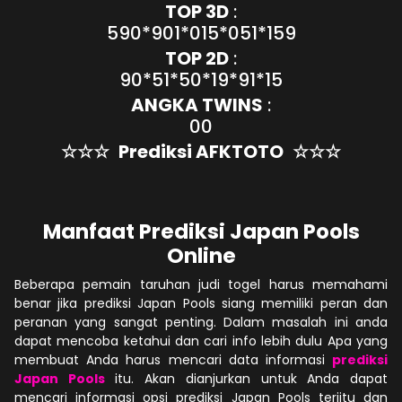
TOP 3D
:
590*901*015*051*159
TOP 2D
:
90*51*50*19*91*15
ANGKA TWINS
:
00
☆☆☆
Prediksi AFKTOTO
☆☆☆
Manfaat Prediksi Japan Pools
Online
Beberapa pemain taruhan judi togel harus memahami
benar jika prediksi Japan Pools siang memiliki peran dan
peranan yang sangat penting. Dalam masalah ini anda
dapat mencoba ketahui dan cari info lebih dulu Apa yang
membuat Anda harus mencari data informasi
prediksi
Japan Pools
itu. Akan dianjurkan untuk Anda dapat
mencari informasi opsi prediksi Japan Pools terjitu dan