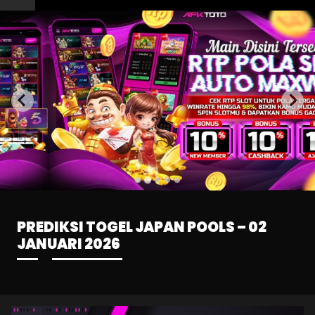
PREDIKSI TOGEL JAPAN POOLS – 02
JANUARI 2026