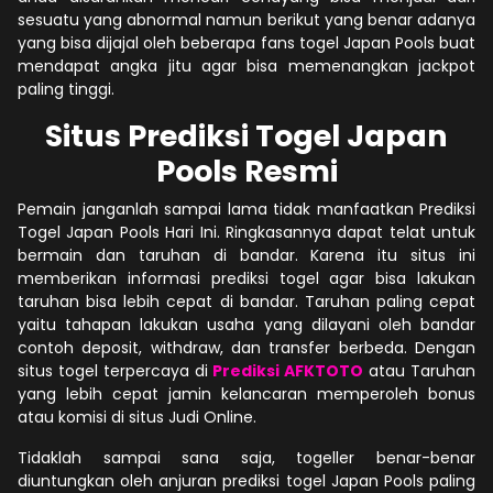
sesuatu yang abnormal namun berikut yang benar adanya
yang bisa dijajal oleh beberapa fans togel Japan Pools buat
mendapat angka jitu agar bisa memenangkan jackpot
paling tinggi.
Situs Prediksi Togel Japan
Pools Resmi
Pemain janganlah sampai lama tidak manfaatkan Prediksi
Togel Japan Pools Hari Ini. Ringkasannya dapat telat untuk
bermain dan taruhan di bandar. Karena itu situs ini
memberikan informasi prediksi togel agar bisa lakukan
taruhan bisa lebih cepat di bandar. Taruhan paling cepat
yaitu tahapan lakukan usaha yang dilayani oleh bandar
contoh deposit, withdraw, dan transfer berbeda. Dengan
situs togel terpercaya di
Prediksi AFKTOTO
atau Taruhan
yang lebih cepat jamin kelancaran memperoleh bonus
atau komisi di situs Judi Online.
Tidaklah sampai sana saja, togeller benar-benar
diuntungkan oleh anjuran prediksi togel Japan Pools paling