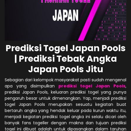
Prediksi Togel Japan Pools
| Prediksi Tebak Angka
Japan Pools Jitu
Sebagian dari kelompok masyarakat pasti sudah mengenal
apa yang disimpulkan
prediksi togel Japan Pools
,
prediksi Japan Pools, keluaran prediksi togel yang punya
pengaruh besar untuk dimenangkan. Yap, menjadi prediksi
togel Japan Pools merupakan sesuatu kegiatan buat
bertaruh angka yang hendak keluar pada kurun waktu itu,
menjadi kegiatan prediksi togel angka ini selalu dicari oleh
banyak fans togeller dengan makna dan tujuan prediksi
togel ini dibuat adalah untuk dipasangkan dalam taruhan