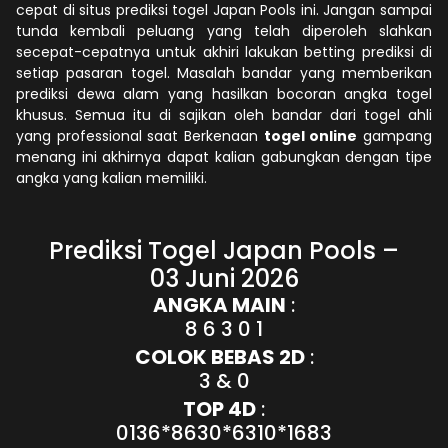
cepat di situs prediksi togel Japan Pools ini. Jangan sampai
tunda kembali peluang yang telah diperoleh slahkan
secepat-cepatnya untuk akhiri lakukan betting prediksi di
setiap pasaran togel. Masalah bandar yang memberikan
prediksi dewa alam yang hasilkan bocoran angka togel
khusus. Semua itu di sajikan oleh bandar dari togel ahli
yang professional saat Berkenaan
togel online
gampang
menang ini akhirnya dapat kalian gabungkan dengan tipe
angka yang kalian memiliki.
Prediksi Togel Japan Pools –
03 Juni 2026
ANGKA MAIN
:
8 6 3 0 1
COLOK BEBAS 2D
:
3 & 0
TOP 4D
:
0136*8630*6310*1683