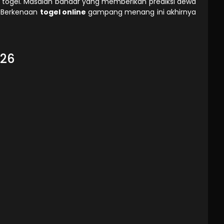
an togel. Masalah bandar yang memberikan prediksi dewa
at Berkenaan
togel online
gampang menang ini akhirnya
026