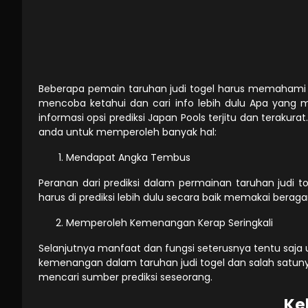
Beberapa pemain taruhan judi togel harus memahami be
mencoba ketahui dan cari info lebih dulu Apa yang
informasi opsi prediksi Japan Pools terjitu dan teraku
anda untuk memperoleh banyak hal:
Mendapat Angka Tembus
Peranan dari prediksi dalam permainan taruhan judi
harus di prediksi lebih dulu secara baik memakai ber
Memperoleh Kemenangan Kerap Seringkali
Selanjutnya manfaat dan fungsi seterusnya tentu saja
kemenangan dalam taruhan judi togel dan salah satun
mencari sumber prediksi seseorang.
Kel