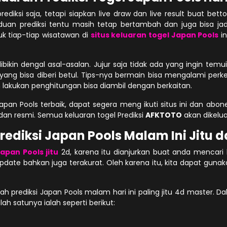
rediksi saja, tetapi siapkan live draw dan live result buat bett
anduan prediksi tentu masih tetap bertambah dan juga bisa j
uk tiap-tiap wisatawan di
situs keluaran togel Japan Pools
in
dibikin dengal asal-asalan. Jujur saja tidak ada yang ingin te
ang bisa diberi betul. Tips-nya bermain bisa mengalami per
 lakukan penghitungan bisa diambil dengan berkaitan.
pan Pools terbaik, dapat segera meng ikuti situs ini dan abo
an resmi. Semua keluaran togel Prediksi
AFKTOTO
akan dikelua
ediksi Japan Pools Malam Ini Jitu 
Japan Pools jitu
2d, karena itu dianjurkan buat anda mencari
date bahkan juga terakurat. Oleh karena itu, kita dapat gunak
ah prediksi Japan Pools malam hari ini paling jitu 4d master. 
lah satunya ialah seperti berikut: