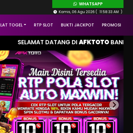
WHATSAPP
Kamis, 06 Agu 2026 (
11:58:35 AM
)
LAT TOGEL
RTP SLOT
BUKTI JACKPOT
PROMOSI
ELAMAT DATANG DI
AFKTOTO
BANDAR TOGEL O