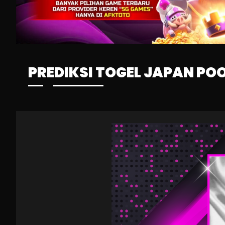
PREDIKSI TOGEL JAPAN POO