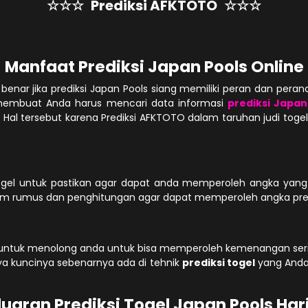
☆☆☆
Prediksi AFKTOTO
☆☆☆
Manfaat Prediksi Japan Pools Online
nar jika prediksi Japan Pools siang memiliki peran dan pera
 membuat Anda harus mencari data informasi
prediksi Japan
rat. Hal tersebut karena Prediksi AFKTOTO dalam taruhan judi to
 togel untuk pastikan agar dapat anda memperoleh angka ya
agam rumus dan penghitungan agar dapat memperoleh angka pred
 untuk menolong anda untuk bisa memperoleh kemenangan serin
ya kuncinya sebenarnya ada di tehnik
prediksi togel
yang Anda 
uaran Prediksi Togel Japan Pools Hari