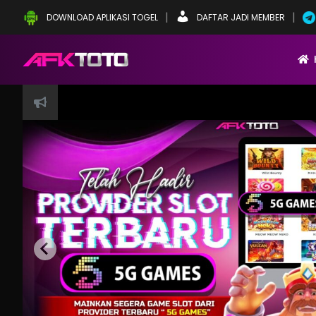
DAFTAR JADI MEMBER
DOWNLOAD APLIKASI TOGEL