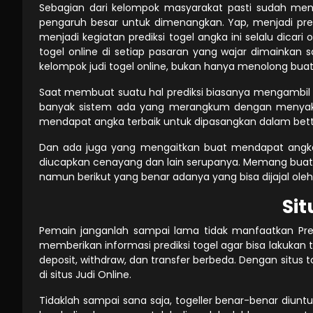
Sebagian dari kelompok masyarakat pasti sudah me
pengaruh besar untuk dimenangkan. Yap, menjadi pred
menjadi kegiatan prediksi togel angka ini selalu dicar
togel online di setiap pasaran yang wajar dimainka
kelompok judi togel online, bukan hanya menolong bua
Saat membuat suatu hal prediksi biasanya mengambi
banyak sistem ada yang merangkum dengan menyak
mendapat angka terbaik untuk dipasangkan dalam bett
Dan ada juga yang mengaitkan buat mendapat angka
diucapkan cenayang dan lain serupanya. Memang buat 
namun berikut yang benar adanya yang bisa dijajal ole
Sit
Pemain janganlah sampai lama tidak manfaatkan Predik
memberikan informasi prediksi togel agar bisa lakukan 
deposit, withdraw, dan transfer berbeda. Dengan situs t
di situs Judi Online.
Tidaklah sampai sana saja, togeller benar-benar diuntun