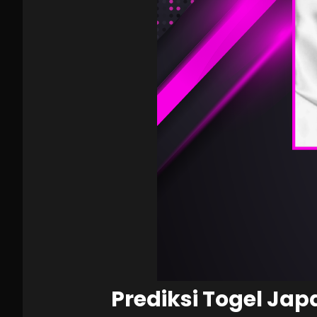
Prediksi Togel Jap