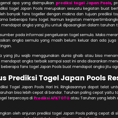
ngenal apa yang disimpulkan
prediksi togel Japan Pools
, p
iksi togel Japan Pools merupakan sesuatu kegiatan buat ber
i oleh banyak fans togeller dengan makna dan tujuan prediksi 
n sama beberapa fans togel. Namun kegiatan mempertimbangk
t mendapat angka yang jitu untuk dipasangkan dalam taruhan to
l sumber pada informasi pengeluaran togel semula. Maka me
sikan angka semula yang masih belum keluar dan ada jug
ingan.
 yang jitu wajib menggunakan dunia ghaib atau bisa menan
mendapat angka terbaik sampai saat ini anda disarankan menc
h beberapa fans togel Japan Pools buat mendapat angka jitu ag
us Prediksi Togel Japan Pools R
si Togel Japan Pools Hari Ini. Ringkasannya dapat telat untu
taruhan bisa lebih cepat di bandar. Taruhan paling cepat yaitu
ogel terpercaya di
Prediksi AFKTOTO
atau Taruhan yang lebih
gkan oleh anjuran prediksi togel Japan Pools paling cepat di s