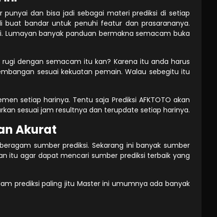
or punyai dan bisa jadi sebagai materi prediksi di setiap
adi buat bandar untuk penuhi featur dan prasarananya.
i. Lumayan banyak panduan bermakna semacam buka
mui rugi dengan semacam itu kan? Karena itu anda harus
kembangan sesuai kekuatan pemain. Walau sebegitu itu
nemen setiap harinya. Tentu saja Prediksi AFKTOTO akan
rkan sesuai jam resultnya dan terupdate setiap harinya.
dan Akurat
 beragam sumber prediksi. Sekarang ini banyak sumber
an itu agar dapat mencari sumber prediksi terbaik yang
Dalam prediksi paling jitu Master ini umumnya ada banyak