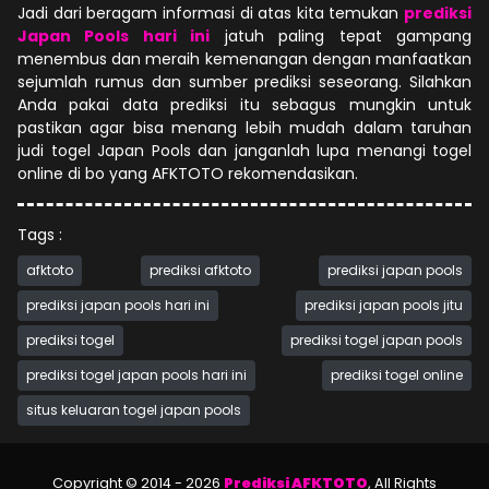
Jadi dari beragam informasi di atas kita temukan
prediksi
Japan Pools hari ini
jatuh paling tepat gampang
menembus dan meraih kemenangan dengan manfaatkan
sejumlah rumus dan sumber prediksi seseorang. Silahkan
Anda pakai data prediksi itu sebagus mungkin untuk
pastikan agar bisa menang lebih mudah dalam taruhan
judi togel Japan Pools dan janganlah lupa menangi togel
online di bo yang AFKTOTO rekomendasikan.
Tags :
afktoto
prediksi afktoto
prediksi japan pools
prediksi japan pools hari ini
prediksi japan pools jitu
prediksi togel
prediksi togel japan pools
prediksi togel japan pools hari ini
prediksi togel online
situs keluaran togel japan pools
Copyright © 2014 - 2026
Prediksi AFKTOTO
, All Rights