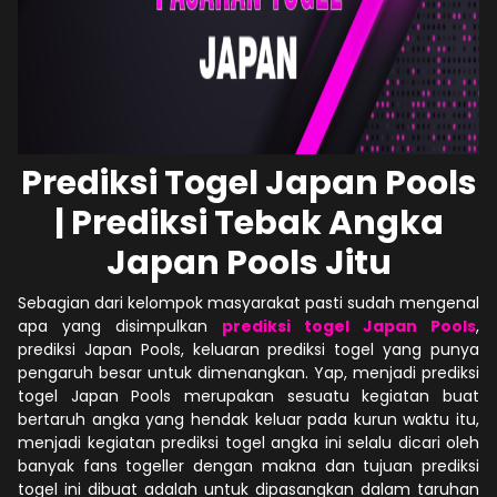
Prediksi Togel Japan Pools
| Prediksi Tebak Angka
Japan Pools Jitu
Sebagian dari kelompok masyarakat pasti sudah mengenal
apa yang disimpulkan
prediksi togel Japan Pools
,
prediksi Japan Pools, keluaran prediksi togel yang punya
pengaruh besar untuk dimenangkan. Yap, menjadi prediksi
togel Japan Pools merupakan sesuatu kegiatan buat
bertaruh angka yang hendak keluar pada kurun waktu itu,
menjadi kegiatan prediksi togel angka ini selalu dicari oleh
banyak fans togeller dengan makna dan tujuan prediksi
togel ini dibuat adalah untuk dipasangkan dalam taruhan