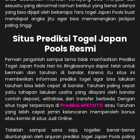
sesuatu yang abnormal namun berikut yang benar adanya
yang bisa dijajal oleh beberapa fans togel Japan Pools buat
mendapat angka jitu agar bisa memenangkan jackpot
paling tinggi.
Situs Prediksi Togel Japan
Pools Resmi
Pemain janganlah sampai lama tidak manfaatkan Prediksi
Togel Japan Pools Hari Ini. Ringkasannya dapat telat untuk
bermain dan taruhan di bandar. Karena itu situs ini
memberikan informasi prediksi togel agar bisa lakukan
taruhan bisa lebih cepat di bandar. Taruhan paling cepat
yaitu tahapan lakukan usaha yang dilayani oleh bandar
contoh deposit, withdraw, dan transfer berbeda. Dengan
situs togel terpercaya di
Prediksi AFKTOTO
atau Taruhan
yang lebih cepat jamin kelancaran memperoleh bonus
atau komisi di situs Judi Online.
Tidaklah sampai sana saja, togeller benar-benar
diuntungkan oleh anjuran prediksi togel Japan Pools paling