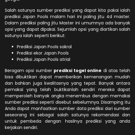
Salah satunya sumber prediksi yang dapat kita pakai ialah
prediksi Japan Pools malam hari ini paling jitu 4d master.
Dalam prediksi paling jitu Master ini umumnya ada banyak
opsi yang dapat dipakai. Sejumlah opsi yang diartikan salah
satunya ialah seperti berikut:
Prediksi Japan Pools sakral
Prediksi ekor Japan Pools
Prediksi Japan Pools atrial
Beragam opsi sumber
prediksi togel online
di atas telah
bisa dibuktikan dapat memberikan kemenangan mudah
dan bahkan juga kwalitasnya yang tepat. Banyak antara
pemakai yang telah buktikanlah sendiri mereka dapat
memperoleh banyak angka menembus dengan memakai
sumber prediksi seperti disebut sebelumnya. Disamping itu
Anda dapat manfaatkan sumber data prediksi dari sumber
seseorang ini sebagai salah satunya rekomendasi dan
untuk pembeda dengan hasilnya prediksi yang anda
kerjakan sendiri.