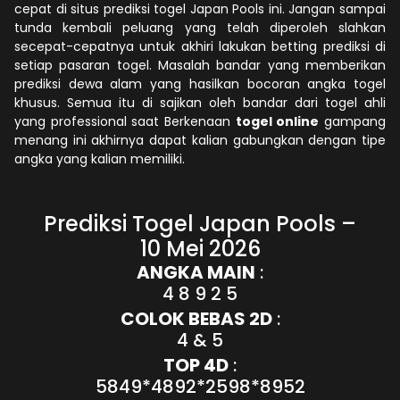
cepat di situs prediksi togel Japan Pools ini. Jangan sampai
tunda kembali peluang yang telah diperoleh slahkan
secepat-cepatnya untuk akhiri lakukan betting prediksi di
setiap pasaran togel. Masalah bandar yang memberikan
prediksi dewa alam yang hasilkan bocoran angka togel
khusus. Semua itu di sajikan oleh bandar dari togel ahli
yang professional saat Berkenaan
togel online
gampang
menang ini akhirnya dapat kalian gabungkan dengan tipe
angka yang kalian memiliki.
Prediksi Togel Japan Pools –
10 Mei 2026
ANGKA MAIN
:
4 8 9 2 5
COLOK BEBAS 2D
:
4 & 5
TOP 4D
:
5849*4892*2598*8952