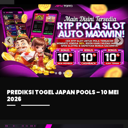
PREDIKSI TOGEL JAPAN POOLS – 10 MEI
2026