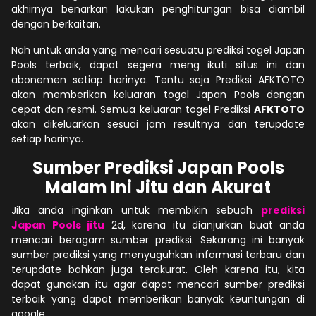
akhirnya benarkan lakukan penghitungan bisa diambil
dengan berkaitan.
Nah untuk anda yang mencari sesuatu prediksi togel Japan
Pools terbaik, dapat segera meng ikuti situs ini dan
abonemen setiap harinya. Tentu saja Prediksi AFKTOTO
akan memberikan keluaran togel Japan Pools dengan
cepat dan resmi. Semua keluaran togel Prediksi
AFKTOTO
akan dikeluarkan sesuai jam resultnya dan terupdate
setiap harinya.
Sumber Prediksi Japan Pools
Malam Ini Jitu dan Akurat
Jika anda inginkan untuk membikin sebuah
prediksi
Japan Pools jitu
2d, karena itu dianjurkan buat anda
mencari beragam sumber prediksi. Sekarang ini banyak
sumber prediksi yang menyuguhkan informasi terbaru dan
terupdate bahkan juga terakurat. Oleh karena itu, kita
dapat gunakan itu agar dapat mencari sumber prediksi
terbaik yang dapat memberikan banyak keuntungan di
google.