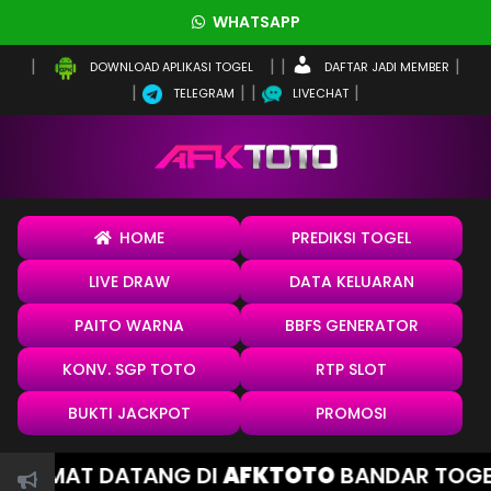
WHATSAPP
DAFTAR JADI MEMBER
DOWNLOAD APLIKASI TOGEL
TELEGRAM
LIVECHAT
HOME
PREDIKSI TOGEL
LIVE DRAW
DATA KELUARAN
PAITO WARNA
BBFS GENERATOR
KONV. SGP TOTO
RTP SLOT
BUKTI JACKPOT
PROMOSI
AMAT DATANG DI
AFKTOTO
BANDAR TOGEL ON