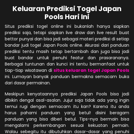
Keluaran Prediksi Togel Japan
Pools Hari Ini
Situs prediksi togel online ini bukanlah hanya siapkan
prediksi saja, tetapi siapkan live draw dan live result buat
bettor punyai dan bisa jadi sebagai materi prediksi di setiap
bandar judi togel Japan Pools online. Akurasi dari panduan
prediksi tentu masih tetap bertambah dan juga bisa jadi
buat bandar untuk penuhi featur dan prasarananya.
Berbagai tuntunan dan kunci ini tentu bermanfaat untuk
tiap-tiap wisatawan di
situs keluaran togel Japan Pools
ini. Lumayan banyak panduan bermakna semacam buka
dari dasar permainan.
Meskipun kenyataannya prediksi Japan Pools bisa jadi
dibikin dengal asal-asalan. Jujur saja tidak ada yang ingin
temui rugi dengan semacam itu kan? Karena itu anda
harus pahami panduan yang betul! disini beragam
panduan yang bisa diberi betul. Tips-nya bermain bisa
mengalami perkembangan sesuai kekuatan pemain.
Walau sebegitu itu dibutuhkan dasar-dasar yang penuhi