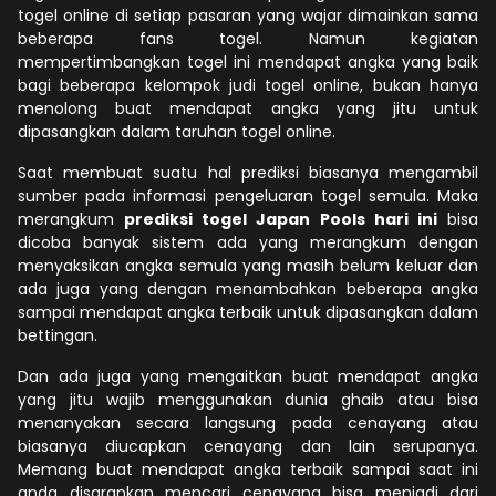
togel online di setiap pasaran yang wajar dimainkan sama
beberapa fans togel. Namun kegiatan
mempertimbangkan togel ini mendapat angka yang baik
bagi beberapa kelompok judi togel online, bukan hanya
menolong buat mendapat angka yang jitu untuk
dipasangkan dalam taruhan togel online.
Saat membuat suatu hal prediksi biasanya mengambil
sumber pada informasi pengeluaran togel semula. Maka
merangkum
prediksi togel Japan Pools hari ini
bisa
dicoba banyak sistem ada yang merangkum dengan
menyaksikan angka semula yang masih belum keluar dan
ada juga yang dengan menambahkan beberapa angka
sampai mendapat angka terbaik untuk dipasangkan dalam
bettingan.
Dan ada juga yang mengaitkan buat mendapat angka
yang jitu wajib menggunakan dunia ghaib atau bisa
menanyakan secara langsung pada cenayang atau
biasanya diucapkan cenayang dan lain serupanya.
Memang buat mendapat angka terbaik sampai saat ini
anda disarankan mencari cenayang bisa menjadi dari