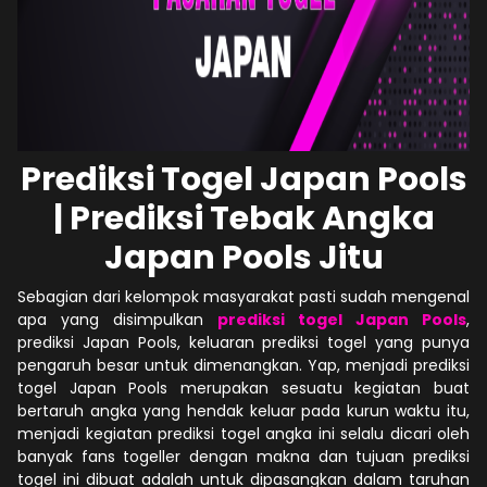
Prediksi Togel Japan Pools
| Prediksi Tebak Angka
Japan Pools Jitu
Sebagian dari kelompok masyarakat pasti sudah mengenal
apa yang disimpulkan
prediksi togel Japan Pools
,
prediksi Japan Pools, keluaran prediksi togel yang punya
pengaruh besar untuk dimenangkan. Yap, menjadi prediksi
togel Japan Pools merupakan sesuatu kegiatan buat
bertaruh angka yang hendak keluar pada kurun waktu itu,
menjadi kegiatan prediksi togel angka ini selalu dicari oleh
banyak fans togeller dengan makna dan tujuan prediksi
togel ini dibuat adalah untuk dipasangkan dalam taruhan