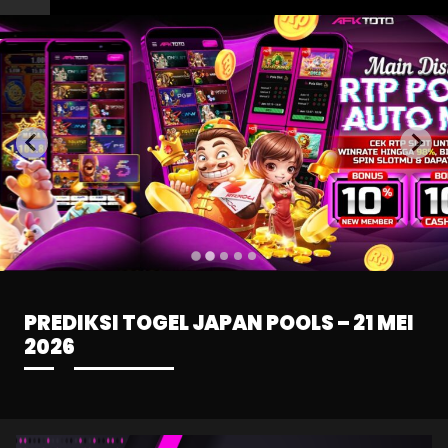
PREDIKSI TOGEL JAPAN POOLS – 21 MEI
2026