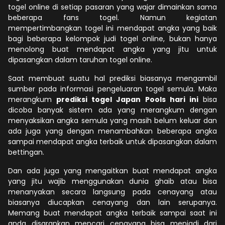
togel online di setiap pasaran yang wajar dimainkan sama
beberapa fans togel. Namun kegiatan
mempertimbangkan togel ini mendapat angka yang baik
bagi beberapa kelompok judi togel online, bukan hanya
menolong buat mendapat angka yang jitu untuk
dipasangkan dalam taruhan togel online.
Saat membuat suatu hal prediksi biasanya mengambil
sumber pada informasi pengeluaran togel semula. Maka
merangkum
prediksi togel Japan Pools hari ini
bisa
dicoba banyak sistem ada yang merangkum dengan
menyaksikan angka semula yang masih belum keluar dan
ada juga yang dengan menambahkan beberapa angka
sampai mendapat angka terbaik untuk dipasangkan dalam
bettingan.
Dan ada juga yang mengaitkan buat mendapat angka
yang jitu wajib menggunakan dunia ghaib atau bisa
menanyakan secara langsung pada cenayang atau
biasanya diucapkan cenayang dan lain serupanya.
Memang buat mendapat angka terbaik sampai saat ini
anda disarankan mencari cenayang bisa menjadi dari