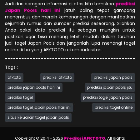
Jadi dari beragam informasi di atas kita temukan
prediksi
Japan Pools hari ini
jatuh paling tepat gampang
menembus dan meraih kemenangan dengan manfaatkan
sejumlah rumus dan sumber prediksi seseorang. Silahkan
Anda pakai data prediksi itu sebagus mungkin untuk
pastikan agar bisa menang lebih mudah dalam taruhan
judi togel Japan Pools dan janganlah lupa menangi togel
online di bo yang AFKTOTO rekomendasikan.
Tags :
afktoto
prediksi afktoto
prediksi japan pools
prediksi japan pools hari ini
prediksi japan pools jitu
prediksi togel
prediksi togel japan pools
prediksi togel japan pools hari ini
prediksi togel online
situs keluaran togel japan pools
Copyright © 2014 - 2026
Prediksi AFKTOTO
, All Rights