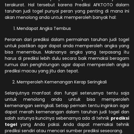
terakurat. Hal tersebut karena Prediksi AFKTOTO dalam
taruhan judi togel punyai peran yang penting di mana ini
akan menolong anda untuk memperoleh banyak hal:
Mendapat Angka Tembus
Peranan dari prediksi dalam permainan taruhan judi togel
untuk pastikan agar dapat anda memperoleh angka yang
bisa menembus. Maknanya angka yang terpasang itu
harus di prediksi lebih dulu secara baik memakai beragam
rumus dan penghitungan agar dapat memperoleh angka
prediksi macau yang jitu dan tepat.
Memperoleh Kemenangan Kerap Seringkali
Selanjutnya manfaat dan fungsi seterusnya tentu saja
untuk menolong anda untuk bisa memperoleh
kemenangan seringkali. Setiap pemain tentu inginkan agar
dapat meraih kemenangan dalam taruhan judi togel dan
salah satunya kuncinya sebenarnya ada di tehnik
prediksi
togel
yang Anda pakai. Anda dapat memakai tehnik
prediksi sendiri atau mencari sumber prediksi seseorang.