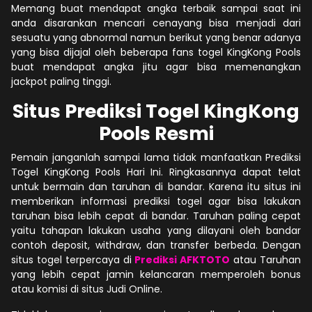
Memang buat mendapat angka terbaik sampai saat ini
anda disarankan mencari cenayang bisa menjadi dari
sesuatu yang abnormal namun berikut yang benar adanya
yang bisa dijajal oleh beberapa fans togel KingKong Pools
buat mendapat angka jitu agar bisa memenangkan
jackpot paling tinggi.
Situs Prediksi Togel KingKong
Pools Resmi
Pemain janganlah sampai lama tidak manfaatkan Prediksi
Togel KingKong Pools Hari Ini. Ringkasannya dapat telat
untuk bermain dan taruhan di bandar. Karena itu situs ini
memberikan informasi prediksi togel agar bisa lakukan
taruhan bisa lebih cepat di bandar. Taruhan paling cepat
yaitu tahapan lakukan usaha yang dilayani oleh bandar
contoh deposit, withdraw, dan transfer berbeda. Dengan
situs togel terpercaya di
Prediksi AFKTOTO
atau Taruhan
yang lebih cepat jamin kelancaran memperoleh bonus
atau komisi di situs Judi Online.