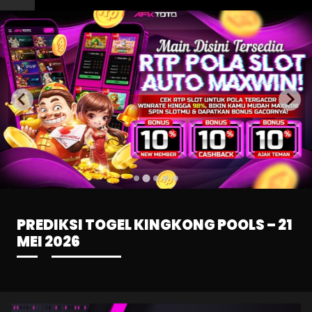
PREDIKSI TOGEL KINGKONG POOLS – 21
MEI 2026