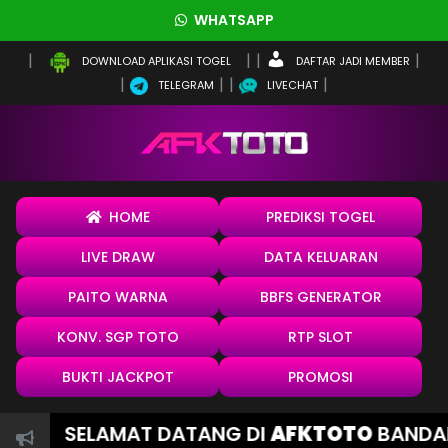
WHATSAPP
DAFTAR JADI MEMBER
DOWNLOAD APLIKASI TOGEL
TELEGRAM
LIVECHAT
HOME
PREDIKSI TOGEL
LIVE DRAW
DATA KELUARAN
PAITO WARNA
BBFS GENERATOR
KONV. SGP TOTO
RTP SLOT
BUKTI JACKPOT
PROMOSI
SELAMAT DATANG DI
AFKTOTO
BANDAR TOG