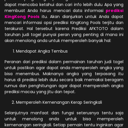
dapat mencoba ketahui dan cari info lebih dulu Apa yang
membuat Anda harus mencari data informasi
prediksi
KingKong Pools
itu. Akan dianjurkan untuk Anda dapat
mencari informasi opsi prediksi KingKong Pools terjitu dan
terakurat. Hal tersebut karena Prediksi AFKTOTO dalam
taruhan judi togel punyai peran yang penting di mana ini
akan menolong anda untuk memperoleh banyak hal:
Mendapat Angka Tembus
Peranan dari prediksi dalam permainan taruhan judi togel
untuk pastikan agar dapat anda memperoleh angka yang
bisa menembus. Maknanya angka yang terpasang itu
harus di prediksi lebih dulu secara baik memakai beragam
rumus dan penghitungan agar dapat memperoleh angka
prediksi macau yang jitu dan tepat.
Memperoleh Kemenangan Kerap Seringkali
Selanjutnya manfaat dan fungsi seterusnya tentu saja
untuk menolong anda untuk bisa memperoleh
kemenangan seringkali. Setiap pemain tentu inginkan agar