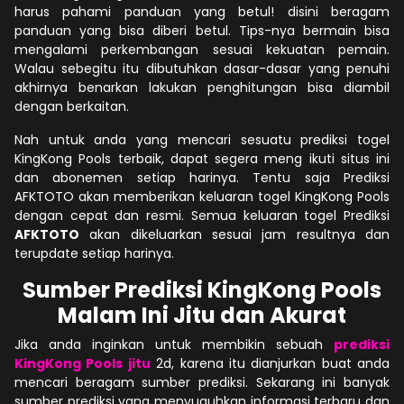
harus pahami panduan yang betul! disini beragam
panduan yang bisa diberi betul. Tips-nya bermain bisa
mengalami perkembangan sesuai kekuatan pemain.
Walau sebegitu itu dibutuhkan dasar-dasar yang penuhi
akhirnya benarkan lakukan penghitungan bisa diambil
dengan berkaitan.
Nah untuk anda yang mencari sesuatu prediksi togel
KingKong Pools terbaik, dapat segera meng ikuti situs ini
dan abonemen setiap harinya. Tentu saja Prediksi
AFKTOTO akan memberikan keluaran togel KingKong Pools
dengan cepat dan resmi. Semua keluaran togel Prediksi
AFKTOTO
akan dikeluarkan sesuai jam resultnya dan
terupdate setiap harinya.
Sumber Prediksi KingKong Pools
Malam Ini Jitu dan Akurat
Jika anda inginkan untuk membikin sebuah
prediksi
KingKong Pools jitu
2d, karena itu dianjurkan buat anda
mencari beragam sumber prediksi. Sekarang ini banyak
sumber prediksi yang menyuguhkan informasi terbaru dan