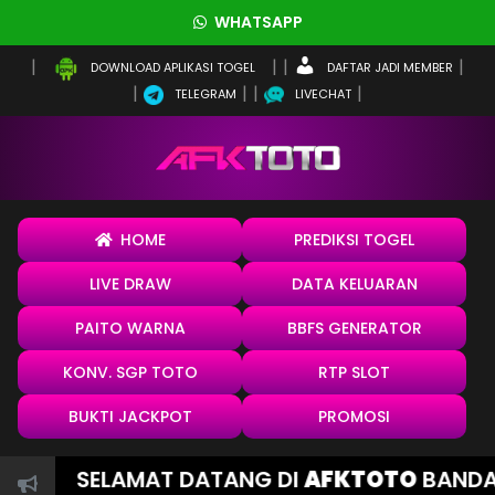
WHATSAPP
DAFTAR JADI MEMBER
DOWNLOAD APLIKASI TOGEL
TELEGRAM
LIVECHAT
HOME
PREDIKSI TOGEL
LIVE DRAW
DATA KELUARAN
PAITO WARNA
BBFS GENERATOR
KONV. SGP TOTO
RTP SLOT
BUKTI JACKPOT
PROMOSI
SELAMAT DATANG DI
AFKTOTO
BANDAR TO