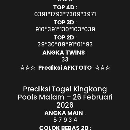
TOP 4D
:
0391*1793*7309*3971
TOP 3D
:
910*391*130*103*039
TOP 2D
:
39*30*09*91*01*93
ANGKA TWINS
:
33
☆☆☆
Prediksi AFKTOTO
☆☆☆
Prediksi Togel Kingkong
Pools Malam – 26 Februari
2026
ANGKA MAIN
:
5 7 9 3 4
COLOK BEBAS 2D
: