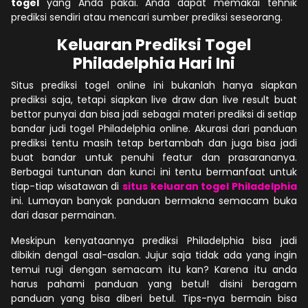
togel
yang Anda pakai. Anda dapat memakai tehnik
prediksi sendiri atau mencari sumber prediksi seseorang.
Keluaran Prediksi Togel
Philadelphia Hari Ini
Situs prediksi togel online ini bukanlah hanya siapkan
prediksi saja, tetapi siapkan live draw dan live result buat
bettor punyai dan bisa jadi sebagai materi prediksi di setiap
bandar judi togel Philadelphia online. Akurasi dari panduan
prediksi tentu masih tetap bertambah dan juga bisa jadi
buat bandar untuk penuhi featur dan prasarananya.
Berbagai tuntunan dan kunci ini tentu bermanfaat untuk
tiap-tiap wisatawan di
situs keluaran togel Philadelphia
ini. Lumayan banyak panduan bermakna semacam buka
dari dasar permainan.
Meskipun kenyataannya prediksi Philadelphia bisa jadi
dibikin dengal asal-asalan. Jujur saja tidak ada yang ingin
temui rugi dengan semacam itu kan? Karena itu anda
harus pahami panduan yang betul! disini beragam
panduan yang bisa diberi betul. Tips-nya bermain bisa