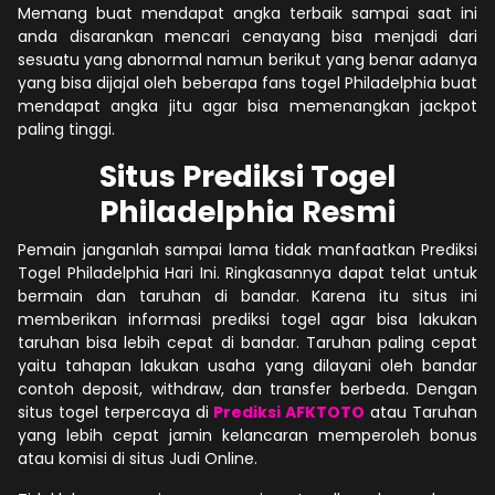
Memang buat mendapat angka terbaik sampai saat ini
anda disarankan mencari cenayang bisa menjadi dari
sesuatu yang abnormal namun berikut yang benar adanya
yang bisa dijajal oleh beberapa fans togel Philadelphia buat
mendapat angka jitu agar bisa memenangkan jackpot
paling tinggi.
Situs Prediksi Togel
Philadelphia Resmi
Pemain janganlah sampai lama tidak manfaatkan Prediksi
Togel Philadelphia Hari Ini. Ringkasannya dapat telat untuk
bermain dan taruhan di bandar. Karena itu situs ini
memberikan informasi prediksi togel agar bisa lakukan
taruhan bisa lebih cepat di bandar. Taruhan paling cepat
yaitu tahapan lakukan usaha yang dilayani oleh bandar
contoh deposit, withdraw, dan transfer berbeda. Dengan
situs togel terpercaya di
Prediksi AFKTOTO
atau Taruhan
yang lebih cepat jamin kelancaran memperoleh bonus
atau komisi di situs Judi Online.