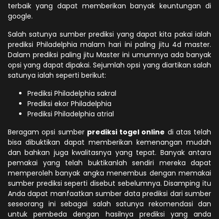
terbaik yang dapat memberikan banyak keuntungan di
google.
Salah satunya sumber prediksi yang dapat kita pakai ialah
prediksi Philadelphia malam hari ini paling jitu 4d master.
Dalam prediksi paling jitu Master ini umumnya ada banyak
opsi yang dapat dipakai. Sejumlah opsi yang diartikan salah
satunya ialah seperti berikut:
Prediksi Philadelphia sakral
Prediksi ekor Philadelphia
Prediksi Philadelphia atrial
Beragam opsi sumber
prediksi togel online
di atas telah
bisa dibuktikan dapat memberikan kemenangan mudah
dan bahkan juga kwalitasnya yang tepat. Banyak antara
pemakai yang telah buktikanlah sendiri mereka dapat
memperoleh banyak angka menembus dengan memakai
sumber prediksi seperti disebut sebelumnya. Disamping itu
Anda dapat manfaatkan sumber data prediksi dari sumber
seseorang ini sebagai salah satunya rekomendasi dan
untuk pembeda dengan hasilnya prediksi yang anda