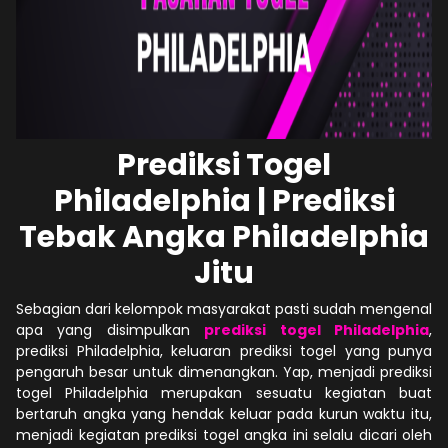
Prediksi Togel
Philadelphia | Prediksi
Tebak Angka Philadelphia
Jitu
Sebagian dari kelompok masyarakat pasti sudah mengenal
apa yang disimpulkan
prediksi togel Philadelphia
,
prediksi Philadelphia, keluaran prediksi togel yang punya
pengaruh besar untuk dimenangkan. Yap, menjadi prediksi
togel Philadelphia merupakan sesuatu kegiatan buat
bertaruh angka yang hendak keluar pada kurun waktu itu,
menjadi kegiatan prediksi togel angka ini selalu dicari oleh