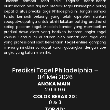
Tidaklah sampai sana saja, togeller benar-benar
diuntungkan oleh anjuran prediksi togel Philadelphia paling
cepat di situs prediksi togel Philadelphia ini. Jangan sampai
tunda kembali peluang yang telah diperoleh slahkan
secepat-cepatnya untuk akhiri lakukan betting prediksi di
setiap pasaran togel. Masalah bandar yang memberikan
prediksi dewa alam yang hasilkan bocoran angka togel
khusus. Semua itu di sajikan oleh bandar dari togel ahli
yang professional saat Berkenaan
togel online
gampang
menang ini akhirnya dapat kalian gabungkan dengan tipe
angka yang kalian memiliki.
Prediksi Togel Philadelphia –
04 Mei 2026
ANGKA MAIN
:
2 0 3 9 6
COLOK BEBAS 2D
:
0 & 3
TOP 4D
: