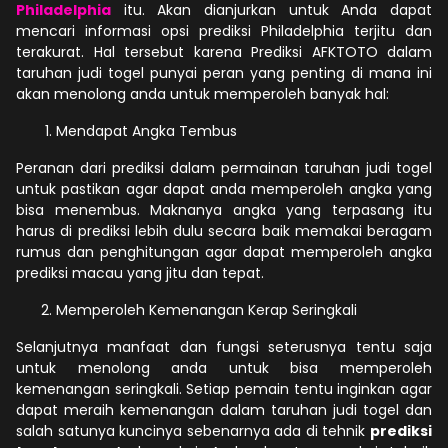
Philadelphia
itu. Akan dianjurkan untuk Anda dapat
mencari informasi opsi prediksi Philadelphia terjitu dan
terakurat. Hal tersebut karena Prediksi AFKTOTO dalam
taruhan judi togel punyai peran yang penting di mana ini
akan menolong anda untuk memperoleh banyak hal:
Mendapat Angka Tembus
Peranan dari prediksi dalam permainan taruhan judi togel
untuk pastikan agar dapat anda memperoleh angka yang
bisa menembus. Maknanya angka yang terpasang itu
harus di prediksi lebih dulu secara baik memakai beragam
rumus dan penghitungan agar dapat memperoleh angka
prediksi macau yang jitu dan tepat.
Memperoleh Kemenangan Kerap Seringkali
Selanjutnya manfaat dan fungsi seterusnya tentu saja
untuk menolong anda untuk bisa memperoleh
kemenangan seringkali. Setiap pemain tentu inginkan agar
dapat meraih kemenangan dalam taruhan judi togel dan
salah satunya kuncinya sebenarnya ada di tehnik
prediksi