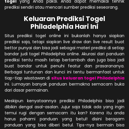
togel
yang Anda pakai. Anda dapat memakai tehnik
prediksi sendiri atau mencari sumber prediksi seseorang.
Keluaran Prediksi Togel
Philadelphia Hari Ini
Situs prediksi togel online ini bukanlah hanya siapkan
prediksi saja, tetapi siapkan live draw dan live result buat
bettor punyai dan bisa jadi sebagai materi prediksi di setiap
bandar judi togel Philadelphia online. Akurasi dari panduan
prediksi tentu masih tetap bertambah dan juga bisa jadi
buat bandar untuk penuhi featur dan prasarananya.
Berbagai tuntunan dan kunci ini tentu bermanfaat untuk
tiap-tiap wisatawan di
situs keluaran togel Philadelphia
ini. Lumayan banyak panduan bermakna semacam buka
dari dasar permainan.
Meskipun kenyataannya prediksi Philadelphia bisa jadi
dibikin dengal asal-asalan. Jujur saja tidak ada yang ingin
temui rugi dengan semacam itu kan? Karena itu anda
harus pahami panduan yang betul! disini beragam
panduan yang bisa diberi betul. Tips-nya bermain bisa