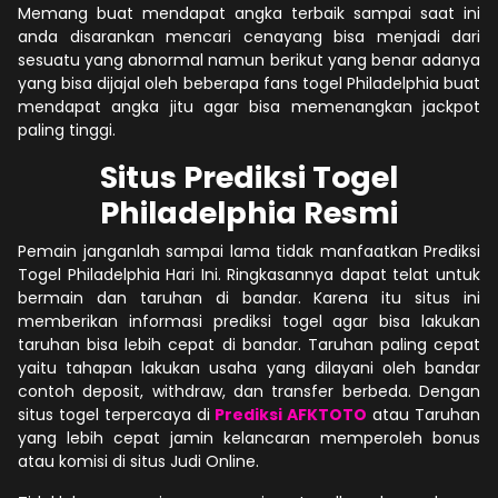
Memang buat mendapat angka terbaik sampai saat ini
anda disarankan mencari cenayang bisa menjadi dari
sesuatu yang abnormal namun berikut yang benar adanya
yang bisa dijajal oleh beberapa fans togel Philadelphia buat
mendapat angka jitu agar bisa memenangkan jackpot
paling tinggi.
Situs Prediksi Togel
Philadelphia Resmi
Pemain janganlah sampai lama tidak manfaatkan Prediksi
Togel Philadelphia Hari Ini. Ringkasannya dapat telat untuk
bermain dan taruhan di bandar. Karena itu situs ini
memberikan informasi prediksi togel agar bisa lakukan
taruhan bisa lebih cepat di bandar. Taruhan paling cepat
yaitu tahapan lakukan usaha yang dilayani oleh bandar
contoh deposit, withdraw, dan transfer berbeda. Dengan
situs togel terpercaya di
Prediksi AFKTOTO
atau Taruhan
yang lebih cepat jamin kelancaran memperoleh bonus
atau komisi di situs Judi Online.