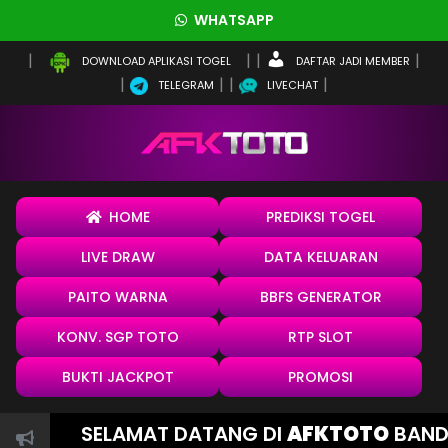
WHATSAPP
DAFTAR JADI MEMBER
DOWNLOAD APLIKASI TOGEL
TELEGRAM
LIVECHAT
HOME
PREDIKSI TOGEL
LIVE DRAW
DATA KELUARAN
PAITO WARNA
BBFS GENERATOR
KONV. SGP TOTO
RTP SLOT
BUKTI JACKPOT
PROMOSI
SELAMAT DATANG DI
AFKTOTO
BANDAR T