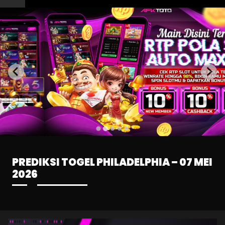
PREDIKSI TOGEL PHILADELPHIA – 07 MEI
2026