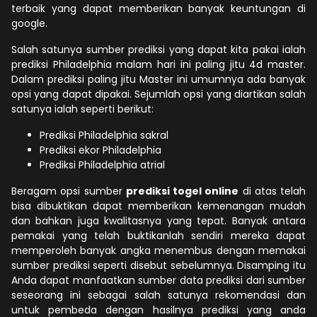
terbaik yang dapat memberikan banyak keuntungan di
google.
Salah satunya sumber prediksi yang dapat kita pakai ialah
prediksi Philadelphia malam hari ini paling jitu 4d master.
Dalam prediksi paling jitu Master ini umumnya ada banyak
opsi yang dapat dipakai. Sejumlah opsi yang diartikan salah
satunya ialah seperti berikut:
Prediksi Philadelphia sakral
Prediksi ekor Philadelphia
Prediksi Philadelphia atrial
Beragam opsi sumber
prediksi togel online
di atas telah
bisa dibuktikan dapat memberikan kemenangan mudah
dan bahkan juga kwalitasnya yang tepat. Banyak antara
pemakai yang telah buktikanlah sendiri mereka dapat
memperoleh banyak angka menembus dengan memakai
sumber prediksi seperti disebut sebelumnya. Disamping itu
Anda dapat manfaatkan sumber data prediksi dari sumber
seseorang ini sebagai salah satunya rekomendasi dan
untuk pembeda dengan hasilnya prediksi yang anda