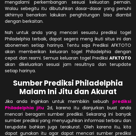
mengalami perkembangan sesuai kekuatan pemain.
Walau sebegitu itu dibutuhkan dasar-dasar yang penuhi
akhirnya benarkan lakukan penghitungan bisa diambil
dengan berkaitan.
Nah untuk anda yang mencari sesuatu prediksi togel
Philadelphia terbaik, dapat segera meng ikuti situs ini dan
abonemen setiap harinya. Tentu saja Prediksi AFKTOTO
akan memberikan keluaran togel Philadelphia dengan
cepat dan resmi. Semua keluaran togel Prediksi
AFKTOTO
akan dikeluarkan sesuai jam resultnya dan terupdate
setiap harinya.
Sumber Prediksi Philadelphia
Malam Ini Jitu dan Akurat
Jika anda inginkan untuk membikin sebuah
prediksi
Philadelphia jitu
2d, karena itu dianjurkan buat anda
mencari beragam sumber prediksi. Sekarang ini banyak
sumber prediksi yang menyuguhkan informasi terbaru dan
terupdate bahkan juga terakurat. Oleh karena itu, kita
dapat gunakan itu agar dapat mencari sumber prediksi