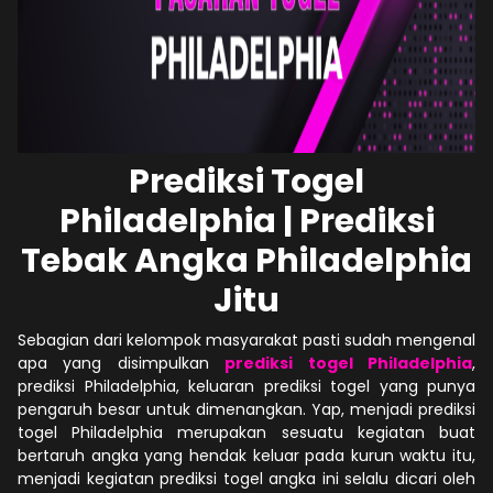
Prediksi Togel
Philadelphia | Prediksi
Tebak Angka Philadelphia
Jitu
Sebagian dari kelompok masyarakat pasti sudah mengenal
apa yang disimpulkan
prediksi togel Philadelphia
,
prediksi Philadelphia, keluaran prediksi togel yang punya
pengaruh besar untuk dimenangkan. Yap, menjadi prediksi
togel Philadelphia merupakan sesuatu kegiatan buat
bertaruh angka yang hendak keluar pada kurun waktu itu,
menjadi kegiatan prediksi togel angka ini selalu dicari oleh