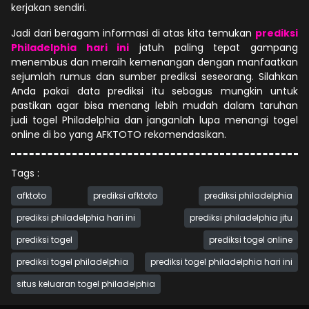
kerjakan sendiri.
Jadi dari beragam informasi di atas kita temukan
prediksi
Philadelphia hari ini
jatuh paling tepat gampang
menembus dan meraih kemenangan dengan manfaatkan
sejumlah rumus dan sumber prediksi seseorang. Silahkan
Anda pakai data prediksi itu sebagus mungkin untuk
pastikan agar bisa menang lebih mudah dalam taruhan
judi togel Philadelphia dan janganlah lupa menangi togel
online di bo yang AFKTOTO rekomendasikan.
Tags :
afktoto
prediksi afktoto
prediksi philadelphia
prediksi philadelphia hari ini
prediksi philadelphia jitu
prediksi togel
prediksi togel online
prediksi togel philadelphia
prediksi togel philadelphia hari ini
situs keluaran togel philadelphia