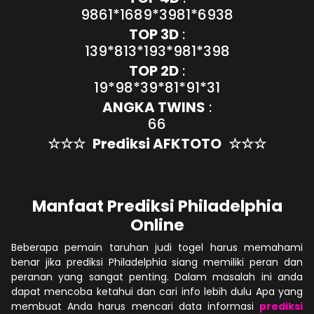
9861*1689*3981*6938
TOP 3D
:
139*813*193*981*398
TOP 2D
:
19*98*39*81*91*31
ANGKA TWINS
:
66
☆☆☆
Prediksi AFKTOTO
☆☆☆
Manfaat Prediksi Philadelphia
Online
Beberapa pemain taruhan judi togel harus memahami
benar jika prediksi Philadelphia siang memiliki peran dan
peranan yang sangat penting. Dalam masalah ini anda
dapat mencoba ketahui dan cari info lebih dulu Apa yang
membuat Anda harus mencari data informasi
prediksi