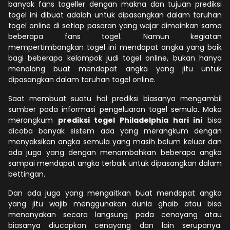
banyak fans togeller dengan makna dan tujuan prediksi
togel ini dibuat adalah untuk dipasangkan dalam taruhan
togel online di setiap pasaran yang wajar dimainkan sama
beberapa fans togel. Namun kegiatan
mempertimbangkan togel ini mendapat angka yang baik
bagi beberapa kelompok judi togel online, bukan hanya
menolong buat mendapat angka yang jitu untuk
dipasangkan dalam taruhan togel online.
Saat membuat suatu hal prediksi biasanya mengambil
sumber pada informasi pengeluaran togel semula. Maka
merangkum
prediksi togel Philadelphia hari ini
bisa
dicoba banyak sistem ada yang merangkum dengan
menyaksikan angka semula yang masih belum keluar dan
ada juga yang dengan menambahkan beberapa angka
sampai mendapat angka terbaik untuk dipasangkan dalam
bettingan.
Dan ada juga yang mengaitkan buat mendapat angka
yang jitu wajib menggunakan dunia ghaib atau bisa
menanyakan secara langsung pada cenayang atau
biasanya diucapkan cenayang dan lain serupanya.