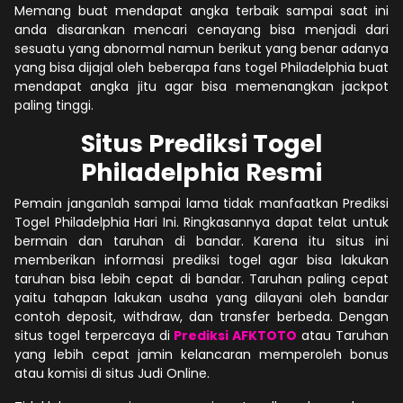
Memang buat mendapat angka terbaik sampai saat ini
anda disarankan mencari cenayang bisa menjadi dari
sesuatu yang abnormal namun berikut yang benar adanya
yang bisa dijajal oleh beberapa fans togel Philadelphia buat
mendapat angka jitu agar bisa memenangkan jackpot
paling tinggi.
Situs Prediksi Togel
Philadelphia Resmi
Pemain janganlah sampai lama tidak manfaatkan Prediksi
Togel Philadelphia Hari Ini. Ringkasannya dapat telat untuk
bermain dan taruhan di bandar. Karena itu situs ini
memberikan informasi prediksi togel agar bisa lakukan
taruhan bisa lebih cepat di bandar. Taruhan paling cepat
yaitu tahapan lakukan usaha yang dilayani oleh bandar
contoh deposit, withdraw, dan transfer berbeda. Dengan
situs togel terpercaya di
Prediksi AFKTOTO
atau Taruhan
yang lebih cepat jamin kelancaran memperoleh bonus
atau komisi di situs Judi Online.