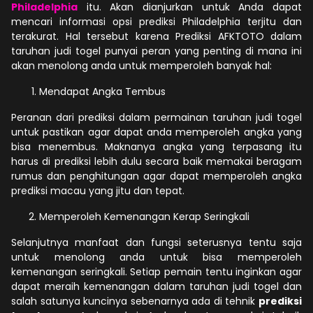
Philadelphia
itu. Akan dianjurkan untuk Anda dapat
mencari informasi opsi prediksi Philadelphia terjitu dan
terakurat. Hal tersebut karena Prediksi AFKTOTO dalam
taruhan judi togel punyai peran yang penting di mana ini
akan menolong anda untuk memperoleh banyak hal:
Mendapat Angka Tembus
Peranan dari prediksi dalam permainan taruhan judi togel
untuk pastikan agar dapat anda memperoleh angka yang
bisa menembus. Maknanya angka yang terpasang itu
harus di prediksi lebih dulu secara baik memakai beragam
rumus dan penghitungan agar dapat memperoleh angka
prediksi macau yang jitu dan tepat.
Memperoleh Kemenangan Kerap Seringkali
Selanjutnya manfaat dan fungsi seterusnya tentu saja
untuk menolong anda untuk bisa memperoleh
kemenangan seringkali. Setiap pemain tentu inginkan agar
dapat meraih kemenangan dalam taruhan judi togel dan
salah satunya kuncinya sebenarnya ada di tehnik
prediksi