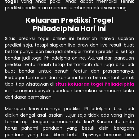
togel
yang Anda pakai. Anda dapat memakai tehnik
prediksi sendiri atau mencari sumber prediksi seseorang.
Keluaran Prediksi Togel
Philadelphia Hari Ini
Situs prediksi togel online ini bukanlah hanya siapkan
prediksi saja, tetapi siapkan live draw dan live result buat
bettor punyai dan bisa jadi sebagai materi prediksi di setiap
bandar judi togel Philadelphia online. Akurasi dari panduan
prediksi tentu masih tetap bertambah dan juga bisa jadi
buat bandar untuk penuhi featur dan prasarananya.
Berbagai tuntunan dan kunci ini tentu bermanfaat untuk
tiap-tiap wisatawan di
situs keluaran togel Philadelphia
ini. Lumayan banyak panduan bermakna semacam buka
dari dasar permainan.
Meskipun kenyataannya prediksi Philadelphia bisa jadi
dibikin dengal asal-asalan. Jujur saja tidak ada yang ingin
temui rugi dengan semacam itu kan? Karena itu anda
harus pahami panduan yang betul! disini beragam
panduan yang bisa diberi betul. Tips-nya bermain bisa