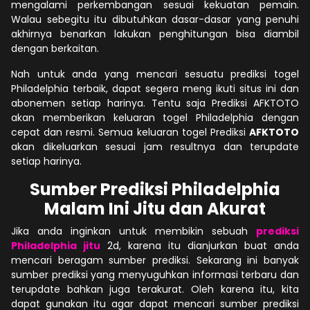
mengalami perkembangan sesuai kekuatan pemain.
Walau sebegitu itu dibutuhkan dasar-dasar yang penuhi
akhirnya benarkan lakukan penghitungan bisa diambil
dengan berkaitan.
Nah untuk anda yang mencari sesuatu prediksi togel
Philadelphia terbaik, dapat segera meng ikuti situs ini dan
abonemen setiap harinya. Tentu saja Prediksi AFKTOTO
akan memberikan keluaran togel Philadelphia dengan
cepat dan resmi. Semua keluaran togel Prediksi
AFKTOTO
akan dikeluarkan sesuai jam resultnya dan terupdate
setiap harinya.
Sumber Prediksi Philadelphia
Malam Ini Jitu dan Akurat
Jika anda inginkan untuk membikin sebuah
prediksi
Philadelphia jitu
2d, karena itu dianjurkan buat anda
mencari beragam sumber prediksi. Sekarang ini banyak
sumber prediksi yang menyuguhkan informasi terbaru dan
terupdate bahkan juga terakurat. Oleh karena itu, kita
dapat gunakan itu agar dapat mencari sumber prediksi