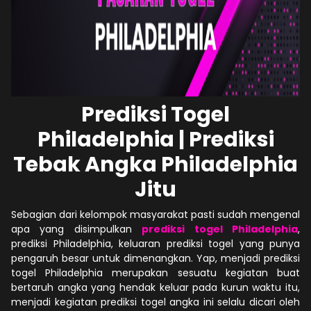
Prediksi Togel
Philadelphia | Prediksi
Tebak Angka Philadelphia
Jitu
Sebagian dari kelompok masyarakat pasti sudah mengenal
apa yang disimpulkan
prediksi togel Philadelphia
,
prediksi Philadelphia, keluaran prediksi togel yang punya
pengaruh besar untuk dimenangkan. Yap, menjadi prediksi
togel Philadelphia merupakan sesuatu kegiatan buat
bertaruh angka yang hendak keluar pada kurun waktu itu,
menjadi kegiatan prediksi togel angka ini selalu dicari oleh