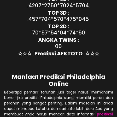
4207*2750*7024*5704
TOP 3D
:
457*704*570*475*045
TOP 2D
:
70*57*54*04*74*50
ANGKA TWINS
:
00
☆☆☆
Prediksi AFKTOTO
☆☆☆
Manfaat Prediksi Philadelphia
Online
Beberapa pemain taruhan judi togel harus memahami
benar jika prediksi Philadelphia siang memiliki peran dan
peranan yang sangat penting. Dalam masalah ini anda
dapat mencoba ketahui dan cari info lebih dulu Apa yang
membuat Anda harus mencari data informasi
prediksi