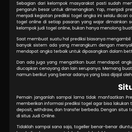
Sebagian dari kelompok masyarakat pasti sudah me
pengaruh besar untuk dimenangkan. Yap, menjadi pred
menjadi kegiatan prediksi togel angka ini selalu dicar
togel online di setiap pasaran yang wajar dimainka
kelompok judi togel online, bukan hanya menolong bua
Saat membuat suatu hal prediksi biasanya mengambi
banyak sistem ada yang merangkum dengan menyak
mendapat angka terbaik untuk dipasangkan dalam bett
Dan ada juga yang mengaitkan buat mendapat angka
diucapkan cenayang dan lain serupanya. Memang buat 
namun berikut yang benar adanya yang bisa dijajal ole
Sit
Pemain janganlah sampai lama tidak manfaatkan Predik
memberikan informasi prediksi togel agar bisa lakukan 
deposit, withdraw, dan transfer berbeda. Dengan situs t
di situs Judi Online.
Tidaklah sampai sana saja, togeller benar-benar diuntun