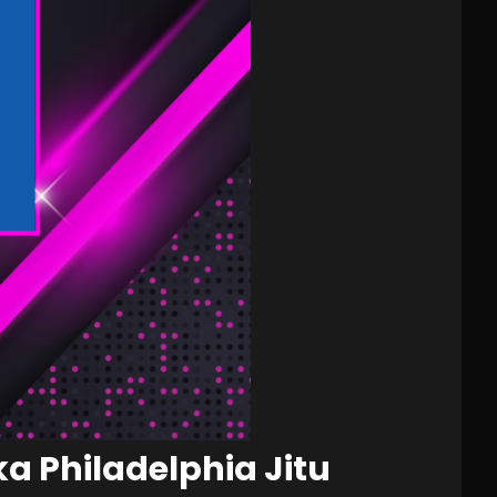
ka Philadelphia Jitu