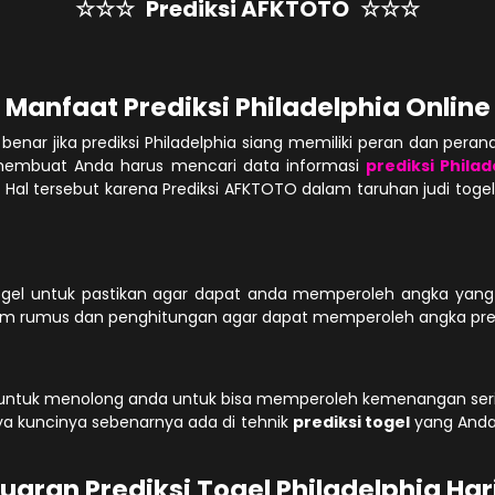
☆☆☆
Prediksi AFKTOTO
☆☆☆
Manfaat Prediksi Philadelphia Online
nar jika prediksi Philadelphia siang memiliki peran dan pera
 membuat Anda harus mencari data informasi
prediksi Philad
rat. Hal tersebut karena Prediksi AFKTOTO dalam taruhan judi t
 togel untuk pastikan agar dapat anda memperoleh angka ya
agam rumus dan penghitungan agar dapat memperoleh angka pred
 untuk menolong anda untuk bisa memperoleh kemenangan serin
ya kuncinya sebenarnya ada di tehnik
prediksi togel
yang Anda 
uaran Prediksi Togel Philadelphia Hari