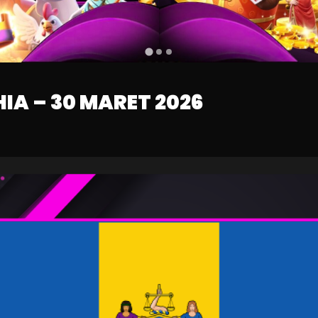
HIA – 30 MARET 2026