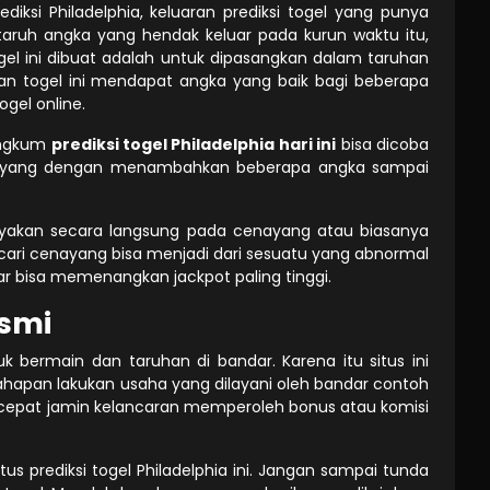
rediksi Philadelphia, keluaran prediksi togel yang punya
taruh angka yang hendak keluar pada kurun waktu itu,
togel ini dibuat adalah untuk dipasangkan dalam taruhan
an togel ini mendapat angka yang baik bagi beberapa
gel online.
angkum
prediksi togel Philadelphia hari ini
bisa dicoba
a yang dengan menambahkan beberapa angka sampai
yakan secara langsung pada cenayang atau biasanya
ari cenayang bisa menjadi dari sesuatu yang abnormal
ar bisa memenangkan jackpot paling tinggi.
esmi
k bermain dan taruhan di bandar. Karena itu situs ini
 tahapan lakukan usaha yang dilayani oleh bandar contoh
 cepat jamin kelancaran memperoleh bonus atau komisi
tus prediksi togel Philadelphia ini. Jangan sampai tunda