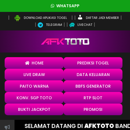
WHATSAPP
DAFTAR JADI MEMBER
DOWNLOAD APLIKASI TOGEL
TELEGRAM
LIVECHAT
HOME
PREDIKSI TOGEL
LIVE DRAW
DATA KELUARAN
PAITO WARNA
BBFS GENERATOR
KONV. SGP TOTO
RTP SLOT
BUKTI JACKPOT
PROMOSI
SELAMAT DATANG DI
AFKTOTO
BANDAR T