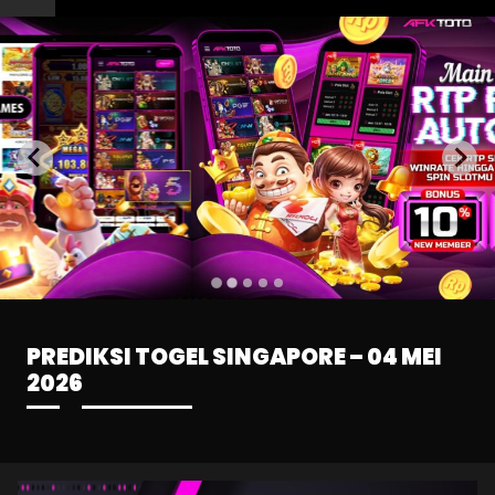
PREDIKSI TOGEL SINGAPORE – 04 MEI
2026