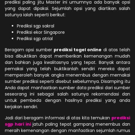
prediksi paling jitu Master ini umumnya ada banyak opsi
yang dapat dipakai. Sejumlah opsi yang diartikan salah
satunya ialah seperti berikut:
Prediksi sgp sakral
Prediksi ekor Singapore
Prediksi sgp atrial
Beragam opsi sumber
prediksi togel online
di atas telah
bisa dibuktikan dapat memberikan kemenangan mudah
dan bahkan juga kwalitasnya yang tepat. Banyak antara
pemakai yang telah buktikanlah sendiri mereka dapat
memperoleh banyak angka menembus dengan memakai
sumber prediksi seperti disebut sebelumnya. Disamping itu
Anda dapat manfaatkan sumber data prediksi dari sumber
seseorang ini sebagai salah satunya rekomendasi dan
untuk pembeda dengan hasilnya prediksi yang anda
kerjakan sendiri.
Jadi dari beragam informasi di atas kita temukan
prediksi
sgp hari ini
jatuh paling tepat gampang menembus dan
meraih kemenangan dengan manfaatkan sejumlah rumus