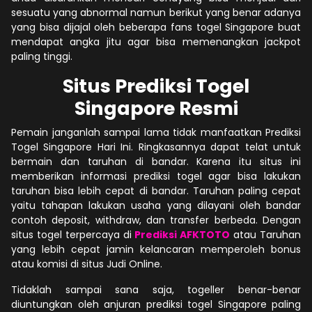
sesuatu yang abnormal namun berikut yang benar adanya
yang bisa dijajal oleh beberapa fans togel Singapore buat
mendapat angka jitu agar bisa memenangkan jackpot
paling tinggi.
Situs Prediksi Togel
Singapore Resmi
Pemain janganlah sampai lama tidak manfaatkan Prediksi
Togel Singapore Hari Ini. Ringkasannya dapat telat untuk
bermain dan taruhan di bandar. Karena itu situs ini
memberikan informasi prediksi togel agar bisa lakukan
taruhan bisa lebih cepat di bandar. Taruhan paling cepat
yaitu tahapan lakukan usaha yang dilayani oleh bandar
contoh deposit, withdraw, dan transfer berbeda. Dengan
situs togel terpercaya di
Prediksi AFKTOTO
atau Taruhan
yang lebih cepat jamin kelancaran memperoleh bonus
atau komisi di situs Judi Online.
Tidaklah sampai sana saja, togeller benar-benar
diuntungkan oleh anjuran prediksi togel Singapore paling