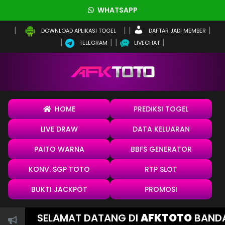
WHATSAPP
DAFTAR JADI MEMBER
DOWNLOAD APLIKASI TOGEL
TELEGRAM
LIVECHAT
HOME
PREDIKSI TOGEL
LIVE DRAW
DATA KELUARAN
PAITO WARNA
BBFS GENERATOR
KONV. SGP TOTO
RTP SLOT
BUKTI JACKPOT
PROMOSI
SELAMAT DATANG DI
AFKTOTO
BANDAR TO