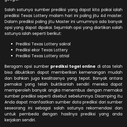
Salah satunya sumber prediksi yang dapat kita pakai ialah
prediksi Texas Lottery malam hari ini paling jitu 4d master.
Dalam prediksi paling jitu Master ini umumnya ada banyak
opsi yang dapat dipakai. Sejumlah opsi yang diartikan salah
satunya ialah seperti berikut:
Prediksi Texas Lottery sakral
Prediksi ekor Texas Lottery
Prediksi Texas Lottery atrial
Beragam opsi sumber
prediksi togel online
di atas telah
bisa dibuktikan dapat memberikan kemenangan mudah
dan bahkan juga kwalitasnya yang tepat. Banyak antara
pemakai yang telah buktikanlah sendiri mereka dapat
memperoleh banyak angka menembus dengan memakai
sumber prediksi seperti disebut sebelumnya. Disamping itu
Anda dapat manfaatkan sumber data prediksi dari sumber
seseorang ini sebagai salah satunya rekomendasi dan
untuk pembeda dengan hasilnya prediksi yang anda
kerjakan sendiri.