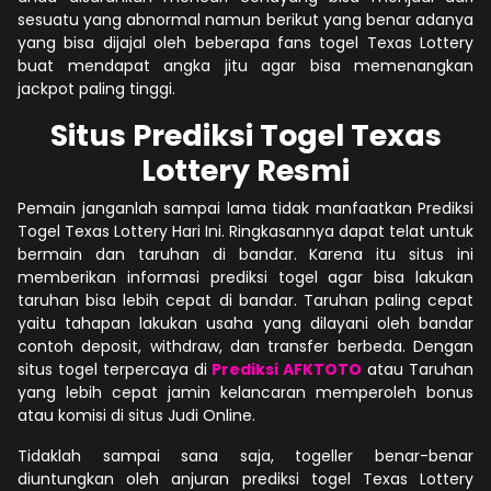
sesuatu yang abnormal namun berikut yang benar adanya
yang bisa dijajal oleh beberapa fans togel Texas Lottery
buat mendapat angka jitu agar bisa memenangkan
jackpot paling tinggi.
Situs Prediksi Togel Texas
Lottery Resmi
Pemain janganlah sampai lama tidak manfaatkan Prediksi
Togel Texas Lottery Hari Ini. Ringkasannya dapat telat untuk
bermain dan taruhan di bandar. Karena itu situs ini
memberikan informasi prediksi togel agar bisa lakukan
taruhan bisa lebih cepat di bandar. Taruhan paling cepat
yaitu tahapan lakukan usaha yang dilayani oleh bandar
contoh deposit, withdraw, dan transfer berbeda. Dengan
situs togel terpercaya di
Prediksi AFKTOTO
atau Taruhan
yang lebih cepat jamin kelancaran memperoleh bonus
atau komisi di situs Judi Online.
Tidaklah sampai sana saja, togeller benar-benar
diuntungkan oleh anjuran prediksi togel Texas Lottery