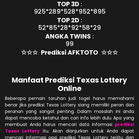
TOP 3D
:
925*289*528*952*895
TOP 2D
:
52*85*28*92*58*29
ANGKA TWINS
:
99
☆☆☆
Prediksi AFKTOTO
☆☆☆
Manfaat Prediksi Texas Lottery
Online
Beberapa pemain taruhan judi togel harus memahami
benar jika prediksi Texas Lottery siang memiliki peran dan
peranan yang sangat penting. Dalam masalah ini anda
dapat mencoba ketahui dan cari info lebih dulu Apa yang
membuat Anda harus mencari data informasi
prediksi
Texas Lottery
itu. Akan dianjurkan untuk Anda dapat
mencari informasi opsi prediksi Texas Lottery terjitu dan