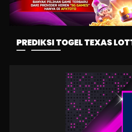
PREDIKSI TOGEL TEXAS LOTT