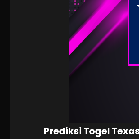
Prediksi Togel Texas