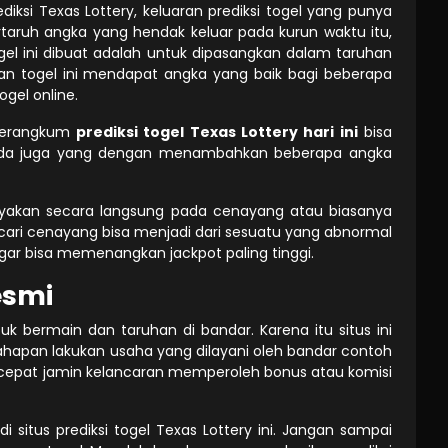
rediksi Texas Lottery, keluaran prediksi togel yang punya
taruh angka yang hendak keluar pada kurun waktu itu,
togel ini dibuat adalah untuk dipasangkan dalam taruhan
an togel ini mendapat angka yang baik bagi beberapa
gel online.
 merangkum
prediksi togel Texas Lottery hari ini
bisa
ada juga yang dengan menambahkan beberapa angka
yakan secara langsung pada cenayang atau biasanya
ari cenayang bisa menjadi dari sesuatu yang abnormal
gar bisa memenangkan jackpot paling tinggi.
esmi
uk bermain dan taruhan di bandar. Karena itu situs ini
 tahapan lakukan usaha yang dilayani oleh bandar contoh
 cepat jamin kelancaran memperoleh bonus atau komisi
i situs prediksi togel Texas Lottery ini. Jangan sampai