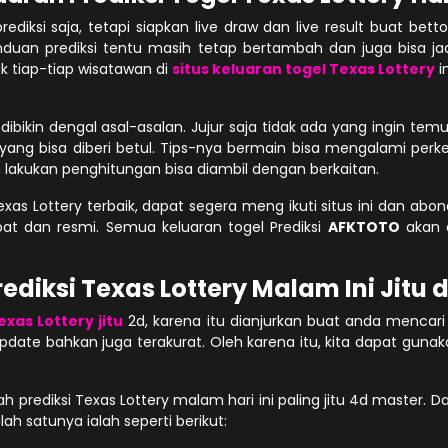
rediksi saja, tetapi siapkan live draw dan live result buat bett
 panduan prediksi tentu masih tetap bertambah dan juga bisa j
k tiap-tiap wisatawan di
situs keluaran togel Texas Lottery
i
 dibikin dengal asal-asalan. Jujur saja tidak ada yang ingin t
ang bisa diberi betul. Tips-nya bermain bisa mengalami per
 lakukan penghitungan bisa diambil dengan berkaitan.
xas Lottery terbaik, dapat segera meng ikuti situs ini dan abo
at dan resmi. Semua keluaran togel Prediksi
AFKTOTO
akan d
ediksi Texas Lottery Malam Ini Jitu 
exas Lottery jitu
2d, karena itu dianjurkan buat anda mencari
date bahkan juga terakurat. Oleh karena itu, kita dapat gunak
ah prediksi Texas Lottery malam hari ini paling jitu 4d master. 
lah satunya ialah seperti berikut: