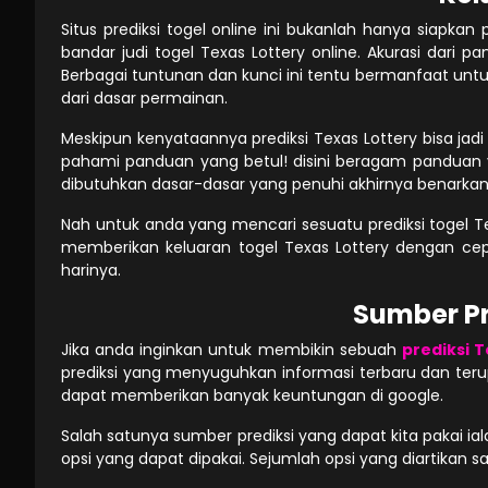
Situs prediksi togel online ini bukanlah hanya siapkan p
bandar judi togel Texas Lottery online. Akurasi dari
Berbagai tuntunan dan kunci ini tentu bermanfaat untu
dari dasar permainan.
Meskipun kenyataannya prediksi Texas Lottery bisa jadi
pahami panduan yang betul! disini beragam panduan y
dibutuhkan dasar-dasar yang penuhi akhirnya benarkan
Nah untuk anda yang mencari sesuatu prediksi togel Te
memberikan keluaran togel Texas Lottery dengan cep
harinya.
Sumber Pr
Jika anda inginkan untuk membikin sebuah
prediksi T
prediksi yang menyuguhkan informasi terbaru dan terup
dapat memberikan banyak keuntungan di google.
Salah satunya sumber prediksi yang dapat kita pakai ial
opsi yang dapat dipakai. Sejumlah opsi yang diartikan sa