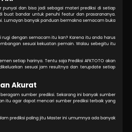
or punyai dan bisa jadi sebagai materi prediksi di setiap
adi buat bandar untuk penuhi featur dan prasarananya.
ni. Lumayan banyak panduan bermakna semacam buka
emui rugi dengan semacam itu kan? Karena itu anda harus
kembangan sesuai kekuatan pemain. Walau sebegitu itu
nemen setiap harinya. Tentu saja Prediksi AFKTOTO akan
ikeluarkan sesuai jam resultnya dan terupdate setiap
dan Akurat
 beragam sumber prediksi. Sekarang ini banyak sumber
an itu agar dapat mencari sumber prediksi terbaik yang
Dalam prediksi paling jitu Master ini umumnya ada banyak