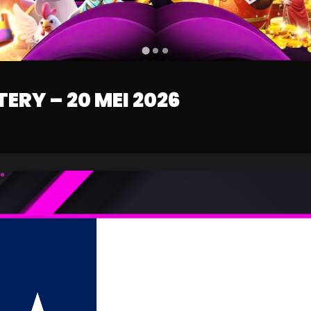
ERY – 20 MEI 2026