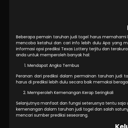
Beberapa pemain taruhan judi togel harus memahami be
mencoba ketahui dan cari info lebih dulu Apa yang
informasi opsi prediksi Texas Lottery terjitu dan terak
anda untuk memperoleh banyak hal:
Mendapat Angka Tembus
Peranan dari prediksi dalam permainan taruhan judi
harus di prediksi lebih dulu secara baik memakai ber
Memperoleh Kemenangan Kerap Seringkali
Selanjutnya manfaat dan fungsi seterusnya tentu saja
kemenangan dalam taruhan judi togel dan salah satun
mencari sumber prediksi seseorang.
Kel