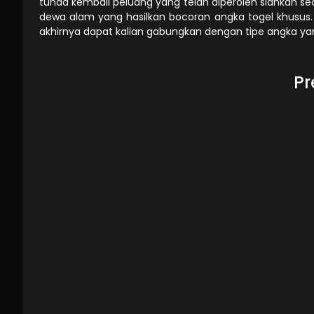
tunda kembali peluang yang telah diperoleh slahkan sec
dewa alam yang hasilkan bocoran angka togel khusus. S
akhirnya dapat kalian gabungkan dengan tipe angka yan
Pr